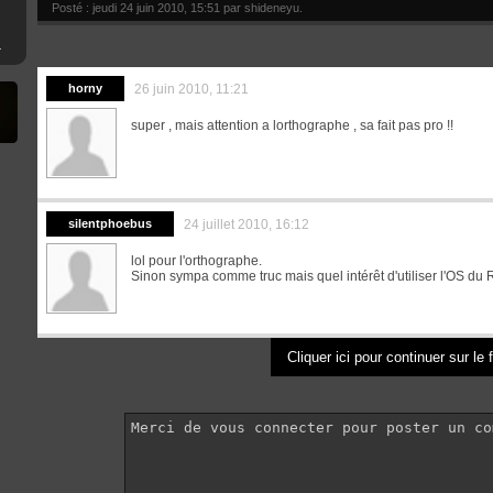
Posté : jeudi 24 juin 2010, 15:51 par
shideneyu
.
mware 4.XX
horny
26 juin 2010, 11:21
super , mais attention a lorthographe , sa fait pas pro !!
silentphoebus
24 juillet 2010, 16:12
lol pour l'orthographe.
Sinon sympa comme truc mais quel intérêt d'utiliser l'OS du
Cliquer ici pour continuer sur le