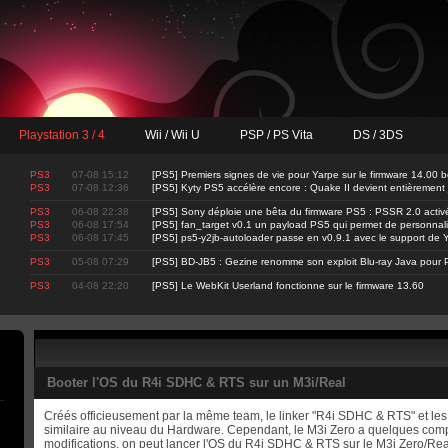
Playstation 3 / 4
Wii / Wii U
PSP / PS Vita
DS / 3DS
PS3
07-08 15:12
[PS5] Premiers signes de vie pour Yarpe sur le firmware 14.00 b
PS3
07-08 12:36
[PS5] Kyty PS5 accélère encore : Quake II devient entièrement
PS3
06-08 22:38
[PS5] Sony déploie une bêta du firmware PS5 : PSSR 2.0 activ
PS3
06-08 17:54
[PS5] fan_target v0.1 un payload PS5 qui permet de personnalis
PS3
06-08 17:45
[PS5] ps5-y2jb-autoloader passe en v0.9.1 avec le support d
PS3
05-08 07:29
[PS5] BD-JB5 : Gezine renomme son exploit Blu-ray Java pour 
PS3
04-08 22:20
[PS5] Le WebKit Userland fonctionne sur le firmware 13.60
Booter l'OS du R4i SDHC & RTS sur un M3i/Real
Créés officieusement par la même team, le linker "R4i SDHC & RTS" et les 
similaire au niveau du Hardware. Cependant, le M3i Zero a quelques compo
modifications, on peut lancer l'OS du R4i SDHC & RTS sur le M3i Zero/Rea