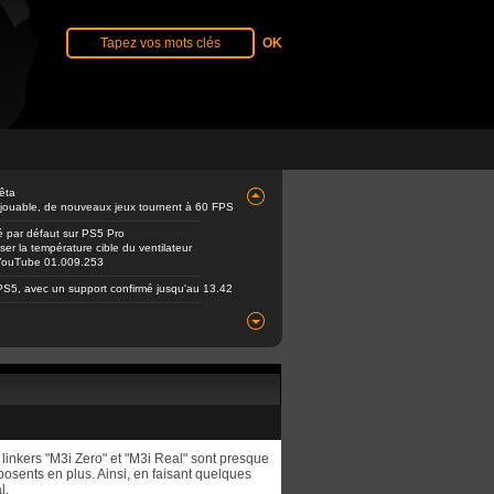
êta
 jouable, de nouveaux jeux tournent à 60 FPS
é par défaut sur PS5 Pro
er la température cible du ventilateur
e YouTube 01.009.253
PS5, avec un support confirmé jusqu'au 13.42
linkers "M3i Zero" et "M3i Real" sont presque
sents en plus. Ainsi, en faisant quelques
l.