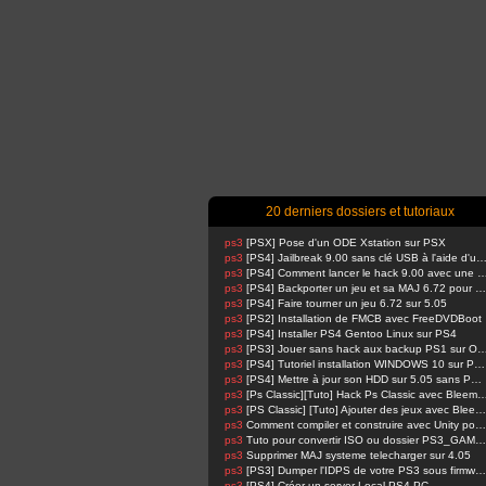
20 derniers dossiers et tutoriaux
ps3
[PSX] Pose d'un ODE Xstation sur PSX
ps3
[PS4] Jailbreak 9.00 sans clé USB à l'aide d'un Raspbe
ps3
[PS4] Comment lancer le hack 9.00 avec u
ps3
[PS4] Backporter un jeu et sa MAJ 6.72 pour 5.05
ps3
[PS4] Faire tourner un jeu 6.72 sur 5.05
ps3
[PS2] Installation de FMCB avec FreeDVDBoot
ps3
[PS4] Installer PS4 Gentoo Linux sur PS4
ps3
[PS3] Jouer sans hack aux backup PS1 su
ps3
[PS4] Tutoriel installation WINDOWS 10 sur PS4 !
ps3
[PS4] Mettre à jour son HDD sur 5.05 sans PSN activé
ps3
[Ps Classic][Tuto] Hack Ps Classic avec Bl
ps3
[PS Classic] [Tuto] Ajouter des jeux avec BleemSync
ps3
Comment compiler et construire avec Unity pour PS4 FPKG par RetroGamer74
ps3
Tuto pour convertir ISO ou dossier PS3_GAME en pkg en 1 Click compatible HAN
ps3
Supprimer MAJ systeme telecharger sur 4.05
ps3
[PS3] Dumper l'IDPS de votre PS3 sous firmware 4.81 ou 4.82
ps3
[PS4] Créer un server Local PS4-PC