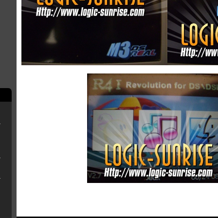
rry Pi
ne clé USB
r OFW 4.8x
eemsync 4.1