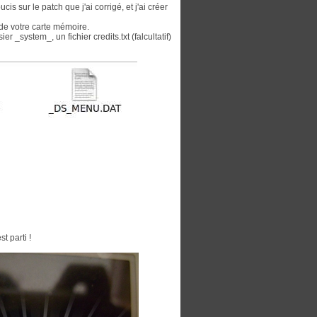
s sur le patch que j'ai corrigé, et j'ai créer
de votre carte mémoire.
er _system_, un fichier credits.txt (falcultatif)
t parti !