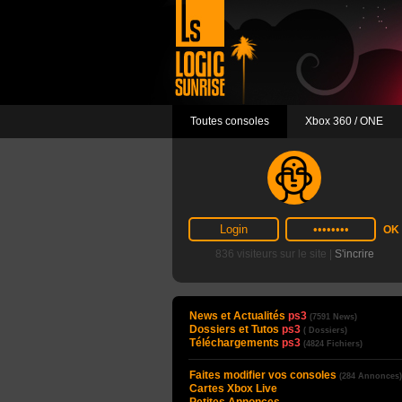
Toutes consoles
Xbox 360 / ONE
836 visiteurs sur le site |
S'incrire
News et Actualités
ps3
(7591 News)
Dossiers et Tutos
ps3
( Dossiers)
Téléchargements
ps3
(4824 Fichiers)
Faites modifier vos consoles
(284 Annonces)
Cartes Xbox Live