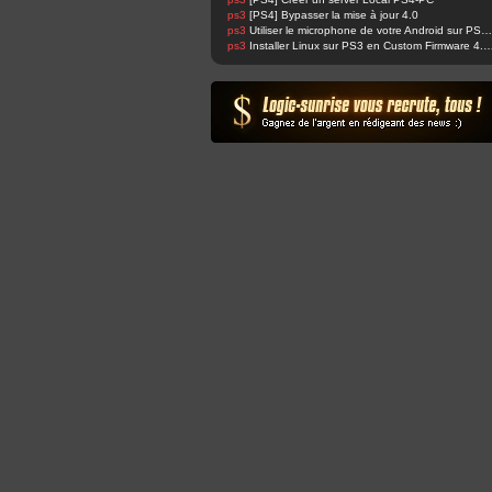
ps3
[PS4] Bypasser la mise à jour 4.0
ps3
Utiliser le microphone de votre Android sur PS4 et changer sa voix facilement !
ps3
Installer Linux sur PS3 en Custom Fir