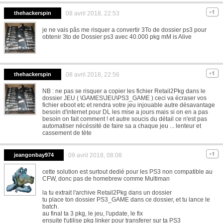
thehackerspin
08 avril 2018, 22:53
je ne vais pâs me risquer a convertir 3To de dossier ps3 pour
obtenir 3to de Dossier ps3 avec 40.000 pkg mM is Alive
thehackerspin
08 avril 2018, 22:56
NB : ne pas se risquer a copier les fichier Retail2Pkg dans le
dossier JEU ( \GAMES\JEU\PS3_GAME ) ceci va écraser vos
fichier eboot etc et rendra votre jeu injouable autre désavantage
besoin d'internet pour DL les mise a jours mais si on en a pas
besoin on fait comment ! et autre soucis du détail ce n'est pas
automatiser nécéssité de faire sa a chaque jeu ... lenteur et
cassement de tète
jeangonbay974
09 avril 2018, 08:08
cette solution est surtout dedié pour les PS3 non compatible au
CFW, donc pas de homebrew comme Multiman
la tu extrait l'archive Retail2Pkg dans un dossier
tu place ton dossier PS3_GAME dans ce dossier, et tu lance le
batch.
au final ta 3 pkg, le jeu, l'update, le fix
ensuite t'utilise pkg linker pour transferer sur ta PS3