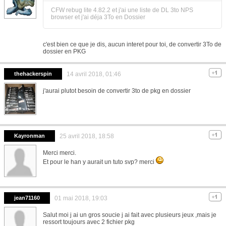
CFW rebug lite 4.82.2 et j'ai une liste de DL 3to NPS
browser et j'ai déja 3To en Dossier
c'est bien ce que je dis, aucun interet pour toi, de convertir 3To de
dossier en PKG
thehackerspin
14 avril 2018, 01:46
j'aurai plutot besoin de convertir 3to de pkg en dossier
Kayronman
25 avril 2018, 18:58
Merci merci.
Et pour le han y aurait un tuto svp? merci
jean71160
01 mai 2018, 19:03
Salut moi j ai un gros soucie j ai fait avec plusieurs jeux ,mais je
ressort toujours avec 2 fichier pkg