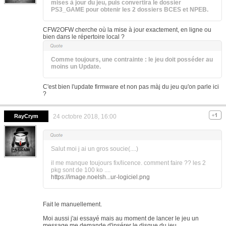
mises à jour du jeu, puis convertira le dossier
PS3_GAME pour obtenir les 2 dossiers BCES et NPEB.
CFW2OFW cherche où la mise à jour exactement, en ligne ou
bien dans le répertoire local ?
Comme toujours, une contrainte : le jeu doit posséder au
moins un Update.
C'est bien l'update firmware et non pas màj du jeu qu'on parle ici
?
RayCrym
24 octobre 2018, 16:00
Salut moi j ai un gros soucie(....)
il me manque toujours fix/licence. comment faire ?? les 2
pkg sont de 100 ko ....
https://image.noelsh...ur-logiciel.png
Fait le manuellement.
Moi aussi j'ai essayé mais au moment de lancer le jeu un
message me demande d'insérer le disque du jeu.