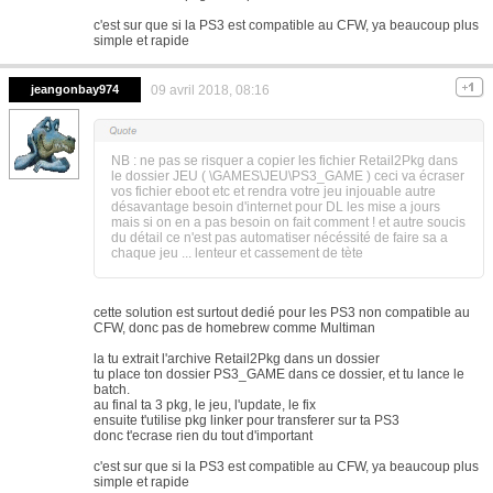
c'est sur que si la PS3 est compatible au CFW, ya beaucoup plus
simple et rapide
jeangonbay974
09 avril 2018, 08:16
NB : ne pas se risquer a copier les fichier Retail2Pkg dans
le dossier JEU ( \GAMES\JEU\PS3_GAME ) ceci va écraser
vos fichier eboot etc et rendra votre jeu injouable autre
désavantage besoin d'internet pour DL les mise a jours
mais si on en a pas besoin on fait comment ! et autre soucis
du détail ce n'est pas automatiser nécéssité de faire sa a
chaque jeu ... lenteur et cassement de tète
cette solution est surtout dedié pour les PS3 non compatible au
CFW, donc pas de homebrew comme Multiman
la tu extrait l'archive Retail2Pkg dans un dossier
tu place ton dossier PS3_GAME dans ce dossier, et tu lance le
batch.
au final ta 3 pkg, le jeu, l'update, le fix
ensuite t'utilise pkg linker pour transferer sur ta PS3
donc t'ecrase rien du tout d'important
c'est sur que si la PS3 est compatible au CFW, ya beaucoup plus
simple et rapide