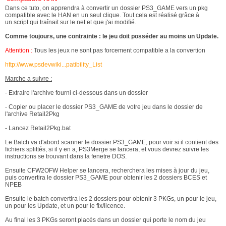
Dans ce tuto, on apprendra à convertir un dossier PS3_GAME vers un pkg
compatible avec le HAN en un seul clique. Tout cela est réalisé grâce à
un script qui traînait sur le net et que j'ai modifié.
Comme toujours, une contrainte : le jeu doit posséder au moins un Update.
Attention :
Tous les jeux ne sont pas forcement compatible a la convertion
http://www.psdevwiki...patibility_List
Marche a suivre :
- Extraire l'archive fourni ci-dessous dans un dossier
- Copier ou placer le dossier PS3_GAME de votre jeu dans le dossier de
l'archive Retail2Pkg
- Lancez Retail2Pkg.bat
Le Batch va d'abord scanner le dossier PS3_GAME, pour voir si il contient des
fichiers splittés, si il y en a, PS3Merge se lancera, et vous devrez suivre les
instructions se trouvant dans la fenetre DOS.
Ensuite CFW2OFW Helper se lancera, recherchera les mises à jour du jeu,
puis convertira le dossier PS3_GAME pour obtenir les 2 dossiers BCES et
NPEB
Ensuite le batch convertira les 2 dossiers pour obtenir 3 PKGs, un pour le jeu,
un pour les Update, et un pour le fix/licence.
Au final les 3 PKGs seront placés dans un dossier qui porte le nom du jeu