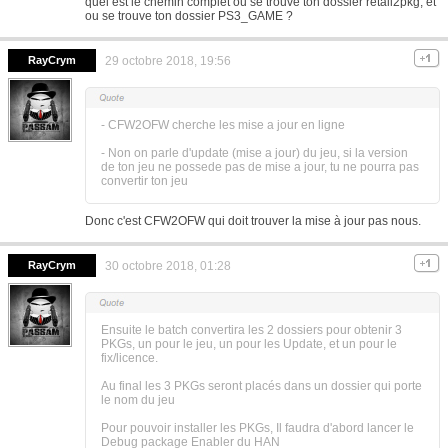
quel est le chemin complet ou se trouve ton dossier retail2pkg, et
ou se trouve ton dossier PS3_GAME ?
RayCrym
29 octobre 2018, 19:56
- CFW2OFW cherche les mise a jour en ligne
- Non on parle d'update (mise a jour) du jeu, si la version
de ton jeu ne possede pas de mise a jour, tu ne pourra pas
convertir ton jeu
Donc c'est CFW2OFW qui doit trouver la mise à jour pas nous.
RayCrym
30 octobre 2018, 01:28
Ensuite le batch convertira les 2 dossiers pour obtenir 3
PKGs, un pour le jeu, un pour les Update, et un pour le
fix/licence.
Au final les 3 PKGs seront placés dans un dossier qui porte
le nom du jeu
Pour pouvoir installer les PKGs, Il faudra d'abord lancer le
Debug package Enabler du HAN