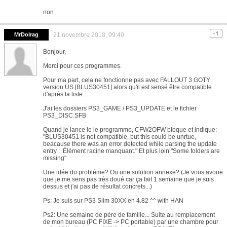
non
MrDolrag
21 novembre 2018, 09:40
Bonjour,
Merci pour ces programmes.
Pour ma part, cela ne fonctionne pas avec FALLOUT 3 GOTY
version US [BLUS30451] alors qu'il est sensé être compatible
d'après la liste...
J'ai les dossiers PS3_GAME / PS3_UPDATE et le fichier
PS3_DISC.SFB
Quand je lance le le programme, CFW2OFW bloque et indique:
"BLUS30451 is not compatible, but this could be unrtue,
beacause there was an error detected while parsing the update
entry : Élément racine manquant." Et plus loin "Some folders are
missing"
Une idée du problème? Ou une solution annexe? (Je vous avoue
que je me sens pas très doué car ça fait 1 semaine que je suis
dessus et j'ai pas de résultat concrets...)
Ps: Je suis sur PS3 Slim 30XX en 4.82 ^^ with HAN
Ps2: Une semaine de père de famille... Suite au remplacement
de mon bureau (PC FIXE -> PC portable) par une chambre pour