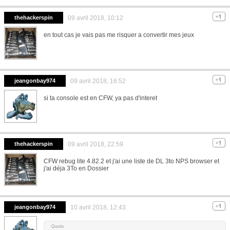
thehackerspin
09 avril 2018, 10:12
en tout cas je vais pas me risquer a convertir mes jeux
jeangonbay974
09 avril 2018, 16:52
si ta console est en CFW, ya pas d'interet
thehackerspin
09 avril 2018, 22:59
CFW rebug lite 4.82.2 et j'ai une liste de DL 3to NPS browser et
j'ai déja 3To en Dossier
jeangonbay974
10 avril 2018, 12:43