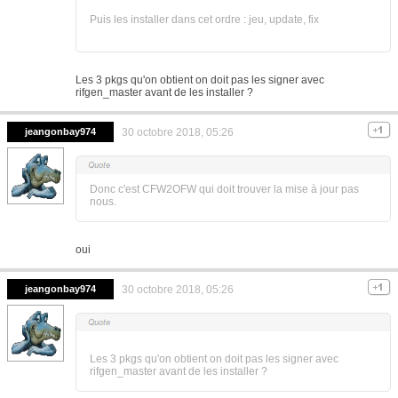
Puis les installer dans cet ordre : jeu, update, fix
Les 3 pkgs qu'on obtient on doit pas les signer avec
rifgen_master avant de les installer ?
jeangonbay974
30 octobre 2018, 05:26
Donc c'est CFW2OFW qui doit trouver la mise à jour pas
nous.
oui
jeangonbay974
30 octobre 2018, 05:26
Les 3 pkgs qu'on obtient on doit pas les signer avec
rifgen_master avant de les installer ?