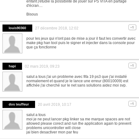
enfant j'étudie la possibilité de jouer sur PS VITA en partage
d'écran....
Bisous
louis90360
27 décembre 2018, 12:02
pour les jeux qui n'ont pas de mise a jour il faut les convertir avec
make pkg han tool puis le signer et injecter dans la console pour
que ça fonctionne
hapi
02 mars 2019, 09:23
salut a tous j'ai un probleme avec fifa 19 ps3 que j'ai installé
normalement et quand je le lance une erreur (80010009) est
affichée j'ai cherché sur le net sans solutions aidez moi svp.
dos teuffeur
20 avril 2019, 10:17
salut a tous
moi je ne peut lancer pkg linker sa me marque spaces are not
allowed please corect and run the application again to prevent
problems unicontroller will close
jai bien desactiver mon par feu