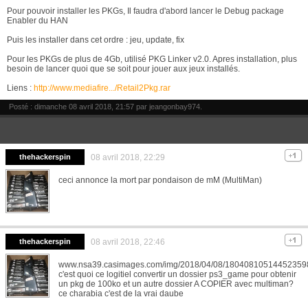
Pour pouvoir installer les PKGs, Il faudra d'abord lancer le Debug package
Enabler du HAN
Puis les installer dans cet ordre : jeu, update, fix
Pour les PKGs de plus de 4Gb, utilisé PKG Linker v2.0. Apres installation, plus
besoin de lancer quoi que se soit pour jouer aux jeux installés.
Liens :
http://www.mediafire.../Retail2Pkg.rar
Posté : dimanche 08 avril 2018, 21:57 par
jeangonbay974
.
thehackerspin
08 avril 2018, 22:29
ceci annonce la mort par pondaison de mM (MultiMan)
thehackerspin
08 avril 2018, 22:46
www.nsa39.casimages.com/img/2018/04/08/18040810514452359
c'est quoi ce logitiel convertir un dossier ps3_game pour obtenir
un pkg de 100ko et un autre dossier A COPIER avec multiman?
ce charabia c'est de la vrai daube