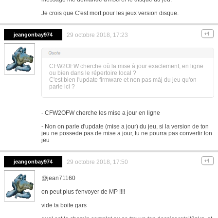
Je crois que C'est mort pour les jeux version disque.
jeangonbay974
29 octobre 2018, 17:23
CFW2OFW cherche où la mise à jour exactement, en ligne
ou bien dans le répertoire local ?
C'est bien l'update firmware et non pas màj du jeu qu'on
parle ici ?
- CFW2OFW cherche les mise a jour en ligne
- Non on parle d'update (mise a jour) du jeu, si la version de ton
jeu ne possede pas de mise a jour, tu ne pourra pas convertir ton
jeu
jeangonbay974
29 octobre 2018, 17:50
@jean71160
on peut plus t'envoyer de MP !!!!
vide ta boite gars