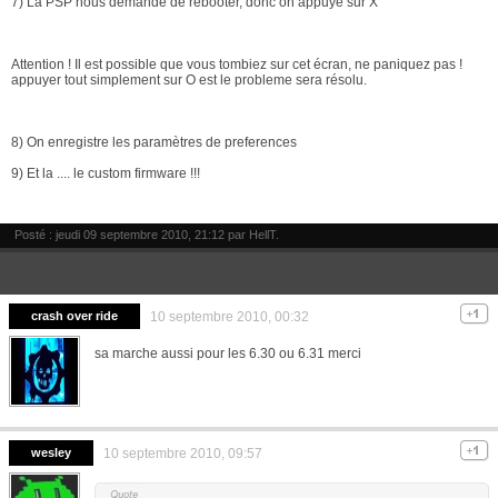
7) La PSP nous demande de rebooter, donc on appuye sur X
Attention ! Il est possible que vous tombiez sur cet écran, ne paniquez pas !
appuyer tout simplement sur O est le probleme sera résolu.
8) On enregistre les paramètres de preferences
9) Et la .... le custom firmware !!!
Posté : jeudi 09 septembre 2010, 21:12 par
HellT
.
crash over ride
10 septembre 2010, 00:32
sa marche aussi pour les 6.30 ou 6.31 merci
wesley
10 septembre 2010, 09:57