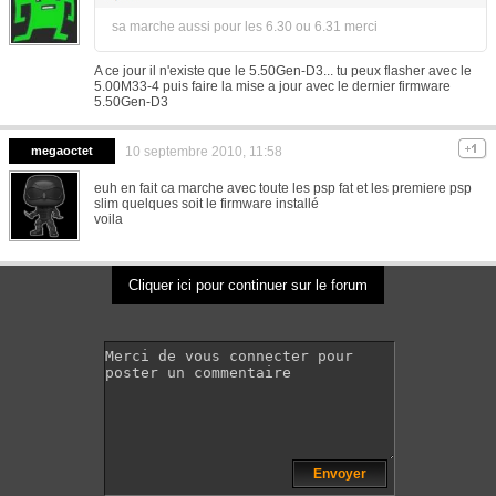
sa marche aussi pour les 6.30 ou 6.31 merci
A ce jour il n'existe que le 5.50Gen-D3... tu peux flasher avec le
5.00M33-4 puis faire la mise a jour avec le dernier firmware
5.50Gen-D3
megaoctet
10 septembre 2010, 11:58
euh en fait ca marche avec toute les psp fat et les premiere psp
slim quelques soit le firmware installé
voila
Cliquer ici pour continuer sur le forum
Envoyer