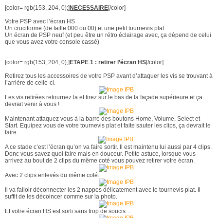
[color= rgb(153, 204, 0);]
NECESSAIRE
[/color]
Votre PSP avec l’écran HS
Un cruciforme (de taille 000 ou 00) et une petit tournevis plat
Un écran de PSP neuf (et peu être un rétro éclairage avec, ça dépend de celui
que vous avez votre console cassé)
[color= rgb(153, 204, 0);]
ETAPE 1 : retirer l’écran HS
[/color]
Retirez tous les accessoires de votre PSP avant d’attaquer les vis se trouvant à
l’arrière de celle-ci.
Les vis retirées retournez la et tirez sur le bas de la façade supérieure et ça
devrait venir à vous !
Maintenant attaquez vous à la barre des boutons Home, Volume, Select et
Start. Equipez vous de votre tournevis plat et faite sauter les clips, ça devrait le
faire.
A ce stade c’est l’écran qu’on va faire sortir. Il est maintenu lui aussi par 4 clips.
Donc vous savez quoi faire mais en douceur. Petite astuce, lorsque vous
arrivez au bout de 2 clips du même coté vous pouvez retirer votre écran.
Avec 2 clips enlevés du même coté.
Il va falloir déconnecter les 2 nappes délicatement avec le tournevis plat. Il
suffit de les décoincer comme sur la photo.
Et votre écran HS est sorti sans trop de soucis…