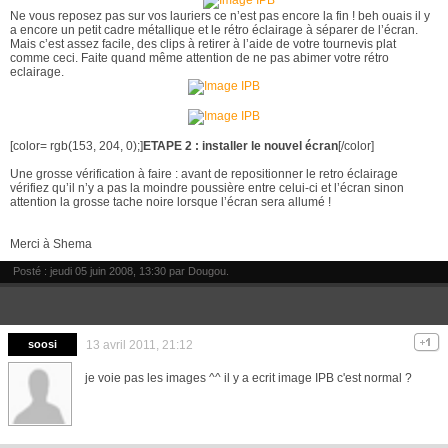
Ne vous reposez pas sur vos lauriers ce n’est pas encore la fin ! beh ouais il y
a encore un petit cadre métallique et le rétro éclairage à séparer de l’écran.
Mais c’est assez facile, des clips à retirer à l’aide de votre tournevis plat
comme ceci. Faite quand même attention de ne pas abimer votre rétro
eclairage.
[color= rgb(153, 204, 0);]
ETAPE 2 : installer le nouvel écran
[/color]
Une grosse vérification à faire : avant de repositionner le retro éclairage
vérifiez qu’il n’y a pas la moindre poussière entre celui-ci et l’écran sinon
attention la grosse tache noire lorsque l’écran sera allumé !
Merci à Shema
Posté : jeudi 05 juin 2008, 13:30 par
Dougou
.
soosi
13 avril 2011, 21:12
je voie pas les images ^^ il y a ecrit image IPB c'est normal ?