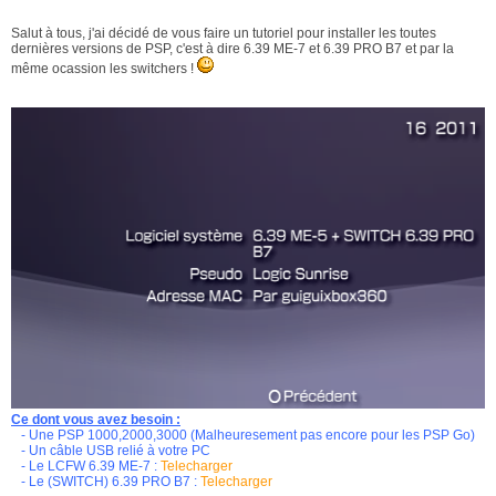
Salut à tous, j'ai décidé de vous faire un tutoriel pour installer les toutes
dernières versions de PSP, c'est à dire 6.39 ME-7 et 6.39 PRO B7 et par la
même ocassion les switchers !
Ce dont vous avez besoin :
- Une PSP 1000,2000,3000 (Malheuresement pas encore pour les PSP Go)
- Un câble USB relié à votre PC
- Le LCFW 6.39 ME-7 :
Telecharger
- Le (SWITCH) 6.39 PRO B7 :
Telecharger