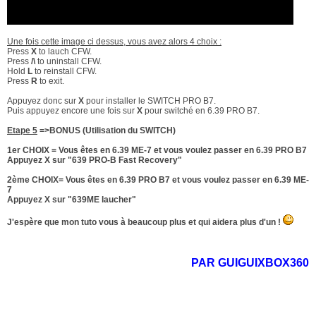
Une fois cette image ci dessus, vous avez alors 4 choix :
Press
X
to lauch CFW.
Press
/\
to uninstall CFW.
Hold
L
to reinstall CFW.
Press
R
to exit.
Appuyez donc sur
X
pour installer le SWITCH PRO B7.
Puis appuyez encore une fois sur
X
pour switché en 6.39 PRO B7.
Etape 5
=>BONUS (Utilisation du SWITCH)
1er CHOIX = Vous êtes en 6.39 ME-7 et vous voulez passer en 6.39 PRO B7
Appuyez X sur "639 PRO-B Fast Recovery"
2ème CHOIX= Vous êtes en 6.39 PRO B7 et vous voulez passer en 6.39 ME-
7
Appuyez X sur "639ME laucher"
J'espère que mon tuto vous à beaucoup plus et qui aidera plus d'un !
PAR GUIGUIXBOX360