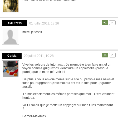
+1
AML97139
01 juillet 2011, 18:26
merci je test!!!
+1
Ga-Ma
20 juillet 2011, 10:28
Vive les voleurs de tutoriaux... Je m'embête à en faire un, et un
voyou comme guiguixbox vient faire un copié/collé (presque
pareil) que le mien (cf : voir
ici
.
De plus, il vous envoie même sur le site ou j'envoie mes news et
tutos pour upgrader (c'est moi qui est fait le tuto pour upgrader
aussi).
Il a mis exactement les mêmes phrases que moi... C'est vraiment
honteux.
Va-t-il falloir que je mette un copyright sur mes tutos maintenant..
?
Gamer-Maximax.