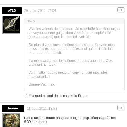
AT2B
26 juillet 2011, 17:04
Vive les voleurs de tutoriaux... Je m'embête à en faire un, et
un voyou comme guiguixbox vient faire un copié/collé
(presque pareil) que le mien (cf : voir
ici
.
De plus, il vous envoie même sur le site ou j'envoie mes
news et tutos pour upgrader (c'est moi qui est fait le tuto
pour upgrader aussi).
Il a mis exactement les mêmes phrases que moi... C'est
vraiment honteux.
Va-t-il falloir que je mette un copyright sur mes tutos
maintenant.. ?
Gamer-Maximax.
+1 !!! à quoi ça sert de se casser la tête ...
frumos
11 août 2011, 18:58
Perso ne fonctionne pas pour moi, ma psp s'éteint après les
6.39launcher :/