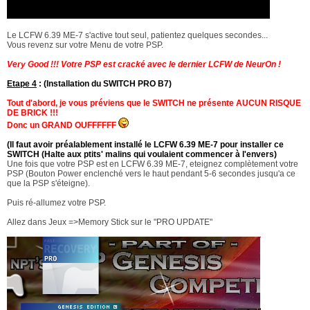
Le LCFW 6.39 ME-7 s'active tout seul, patientez quelques secondes...
Vous revenz sur votre Menu de votre PSP.
Very Good !!! Votre PSP est cracké avec le dernier LCFW de NeurOn !
Etape 4
: (Installation du SWITCH PRO B7)
Tout d'abord, je vous préviens que le SWITCH ne présente AUCUN RISQUE
DE BRICK !!!
Donc un GRAND OUFFFFFF
(Il faut avoir préalablement installé le LCFW 6.39 ME-7 pour installer ce
SWITCH (Halte aux ptits' malins qui voulaient commencer à l'envers)
Une fois que votre PSP est en LCFW 6.39 ME-7, eteignez complètement votre
PSP (Bouton Power enclenché vers le haut pendant 5-6 secondes jusqu'a ce
que la PSP s'éteigne).
Puis ré-allumez votre PSP.
Allez dans Jeux =>Memory Stick sur le "PRO UPDATE"