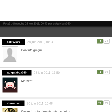
Posté : dimanche 26 juin 2011, 00:43 par
guiguixbox360
.
+1
seb 62500
28 juin 2011, 10:34
Bon tuto guigui.
+1
guiguixbox360
28 juin 2011, 17:50
Merci ^^
+1
chronoss
30 juin 2011, 10:48
Pas mal, tu l'a bien chercher celui-la...