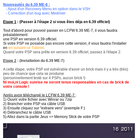
Nouveautés du 6.39 ME-6 :
- Ajout d'un Recovery Menu en option dans le VSH
- Correction d'un bug avec Medriver
Etape 1
: (Passer à l'étape 2 si vous êtes déja en 6.39 officiel)
Tout d'abord pour pouvoir passer en LCFW 6.39 ME-7, il vous faudra
préalablement
une PSP en version 6.39 officiel.
Si votre PSP ne possède pas encore cette version, il vous faudra l'installer
en
en suivant ce Tutoriel
.
Quand votre PSP sera prête en version 6.39 officiel, passez à l'étape 2.
Etape 2
: (Installation du 6.39 ME-7)
A cette étape, votre PSP est vulnérable d'avoir un brick mais il y a très (très)
peu de chance que cela se produise
(personnellement testé sur 4 PSPs, aucun brick !)
Ni moi,ni Logic sunrise ne seront tenus responsables en cas de brick de
votre console !
Après avoir téléchargé le LCFW 6.39 ME-7
:
1) Ouvrir votre fichier avec Winrar ou 7zip
2) Brancher votre PSP via câble USB
3) Ensuite cliquez sur "extraire vers" (exemple F:)
4) Débranchez le câble USB
5) Allez dans la partie Jeux => Memory Stick de votre PSP