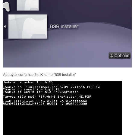
Appuyez sur la touche
X
sur le "639 installer"