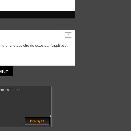
blent ne pas être détectés par l'appli psp.
 forum
Envoyer