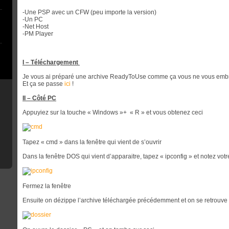
-Une PSP avec un CFW (peu importe la version)
-Un PC
-Net Host
-PM Player
I – Téléchargement
Je vous ai préparé une archive ReadyToUse comme ça vous ne vous embrou
Et ça se passe
ici
!
II – Côté PC
Appuyiez sur la touche « Windows »+ « R » et vous obtenez ceci
Tapez « cmd » dans la fenêtre qui vient de s’ouvrir
Dans la fenêtre DOS qui vient d’apparaitre, tapez « ipconfig » et notez votr
Fermez la fenêtre
Ensuite on dézippe l’archive téléchargée précédemment et on se retrouve