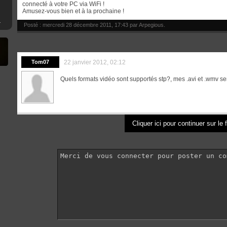
connecté à votre PC via WiFi !
Amusez-vous bien et à la prochaine !
mware 4.XX
Posté : mercredi 28 décembre 2011, 17:43 par
Arpegious
.
Tom07
22 janvier 2012, 02:12
Quels formats vidéo sont supportés stp?, mes .avi et .wmv sem
Cliquer ici pour continuer sur le