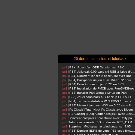
20 derniers dossiers et tutoriaux
ps3
[PSX] Pose d'un ODE Xstation sur PSX
ps3
[PS4] Jailbreak 9.00 sans clé USB à l'aide d'un Raspbe
ps3
[PS4] Comment lancer le hack 9.00 avec u
ps3
[PS4] Backporter un jeu et sa MAJ 6.72 pour 5.05
ps3
[PS4] Faire tourner un jeu 6.72 sur 5.05
ps3
[PS2] Installation de FMCB avec FreeDVDBoot
ps3
[PS4] Installer PS4 Gentoo Linux sur PS4
ps3
[PS3] Jouer sans hack aux backup PS1 su
ps3
[PS4] Tutoriel installation WINDOWS 10 sur PS4 !
ps3
[PS4] Mettre à jour son HDD sur 5.05 sans PSN activé
ps3
[Ps Classic][Tuto] Hack Ps Classic avec Bl
ps3
[PS Classic] [Tuto] Ajouter des jeux avec BleemSync
ps3
Comment compiler et construire avec Unity pour PS4 FPKG par RetroGamer74
ps3
Tuto pour convertir ISO ou dossier PS3_GAME en pkg en 1 Click compatible HAN
ps3
Supprimer MAJ systeme telecharger sur 4.05
ps3
[PS3] Dumper l'IDPS de votre PS3 sous firmware 4.81 ou 4.82
ps3
[PS4] Créer un server Local PS4-PC