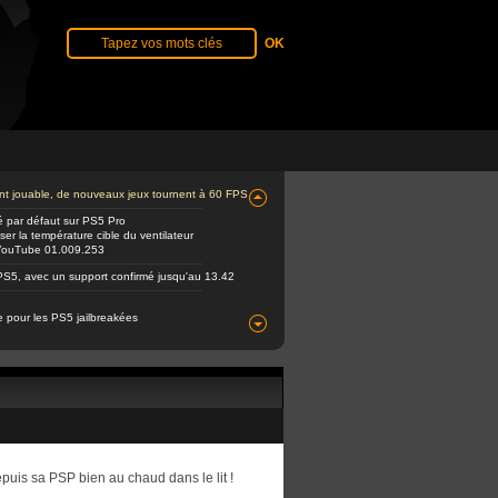
ent jouable, de nouveaux jeux tournent à 60 FPS
é par défaut sur PS5 Pro
er la température cible du ventilateur
e YouTube 01.009.253
PS5, avec un support confirmé jusqu'au 13.42
e pour les PS5 jailbreakées
uis sa PSP bien au chaud dans le lit !