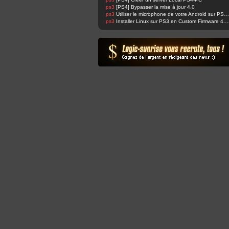
ps3
[PS4] Bypasser la mise à jour 4.0
ps3
Utiliser le microphone de votre Android sur PS4 et changer sa voix facilement !
ps3
Installer Linux sur PS3 en Custom Fir