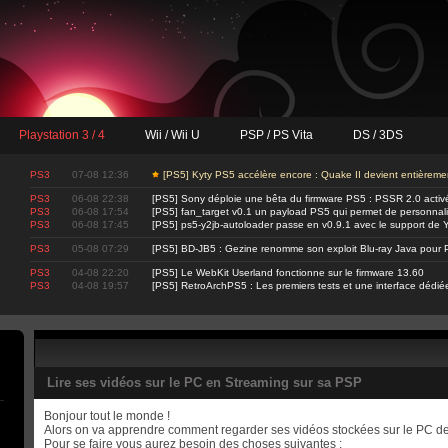
Playstation 3 / 4
Wii / Wii U
PSP / PS Vita
DS / 3DS
PS3
07-08 12:36
[PS5] Kyty PS5 accélère encore : Quake II devient entièrem
PS3
06-08 22:38
[PS5] Sony déploie une bêta du firmware PS5 : PSSR 2.0 activ
PS3
06-08 17:54
[PS5] fan_target v0.1 un payload PS5 qui permet de personnalis
PS3
06-08 17:45
[PS5] ps5-y2jb-autoloader passe en v0.9.1 avec le support d
PS3
05-08 07:29
[PS5] BD-JB5 : Gezine renomme son exploit Blu-ray Java pour 
PS3
04-08 22:20
[PS5] Le WebKit Userland fonctionne sur le firmware 13.60
PS3
04-08 19:57
[PS5] RetroArchPS5 : Les premiers tests et une interface dédié
Lire ses vidéos sur le PC en Streaming sur sa PSP
Bonjour tout le monde !
Alors on va apprendre comment regarder ses vidéos stockées sur le PC dep
Pour se faire vous aurez besoin des choses suivantes :