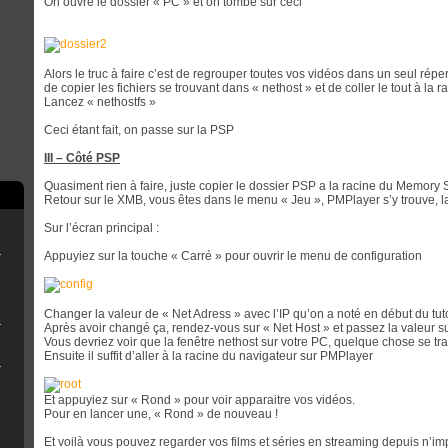
On ouvre le dossier « PC » et on tombe sur ceci
Alors le truc à faire c’est de regrouper toutes vos vidéos dans un seul répe
de copier les fichiers se trouvant dans « nethost » et de coller le tout à la
Lancez « nethostfs »
Ceci étant fait, on passe sur la PSP
III – Côté PSP
Quasiment rien à faire, juste copier le dossier PSP a la racine du Memory S
Retour sur le XMB, vous êtes dans le menu « Jeu », PMPlayer s’y trouve, la
Sur l’écran principal :
rry Pi
ne clé USB
Appuyiez sur la touche « Carré » pour ouvrir le menu de configuration
Changer la valeur de « Net Adress » avec l’IP qu’on a noté en début du tut
r OFW 4.8x
Après avoir changé ça, rendez-vous sur « Net Host » et passez la valeur s
Vous devriez voir que la fenêtre nethost sur votre PC, quelque chose se tr
Ensuite il suffit d’aller à la racine du navigateur sur PMPlayer
eemsync 4.1
Et appuyiez sur « Rond » pour voir apparaitre vos vidéos.
Pour en lancer une, « Rond » de nouveau !
Et voilà vous pouvez regarder vos films et séries en streaming depuis n’im