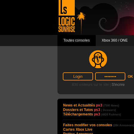
Toutes consoles
Xbox 360 / ONE
830 visiteurs sur le site |
S'incrire
News et Actualités
ps3
(7590 News)
Dossiers et Tutos
ps3
( Dossiers)
Téléchargements
ps3
(4824 Fichiers)
Faites modifier vos consoles
(284 Annonces)
Cartes Xbox Live