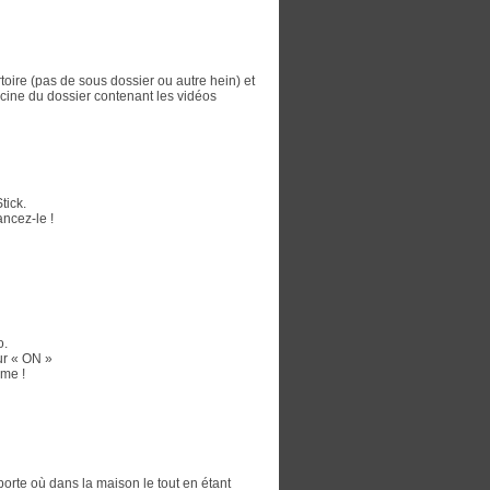
rtoire (pas de sous dossier ou autre hein) et
 racine du dossier contenant les vidéos
tick.
ncez-le !
o.
ur « ON »
ame !
porte où dans la maison le tout en étant