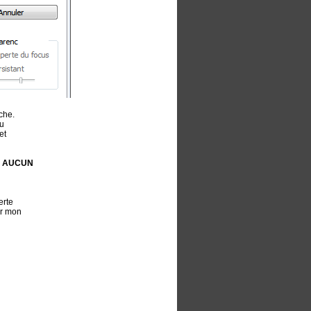
che.
ou
et
i
AUCUN
erte
ur mon