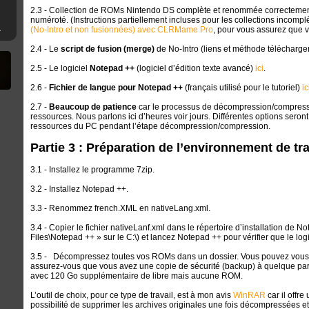
2.3 - Collection de ROMs Nintendo DS complète et renommée correctement
numéroté. (Instructions partiellement incluses pour les collections incomplèt
mware 4.XX
(No-Intro et non fusionnées) avec CLRMame Pro
, pour vous assurez que 
2.4 - Le
script de fusion (merge)
de No-Intro (liens et méthode téléchargeme
2.5 - Le logiciel
Notepad ++
(logiciel d’édition texte avancé)
ici
.
2.6 -
Fichier de langue pour Notepad ++
(français utilisé pour le tutoriel)
ic
2.7 -
Beaucoup de patience
car le processus de décompression/compressi
ressources. Nous parlons ici d’heures voir jours. Différentes options seront
ressources du PC pendant l’étape décompression/compression.
Partie 3 : Préparation de l’environnement de tra
3.1 - Installez le programme 7zip.
3.2 - Installez Notepad ++.
3.3 - Renommez french.XML en nativeLang.xml.
3.4 - Copier le fichier nativeLanf.xml dans le répertoire d’installation de
Files\Notepad ++ » sur le C:\) et lancez Notepad ++ pour vérifier que le logi
3.5 - Décompressez toutes vos ROMs dans un dossier. Vous pouvez vous d
assurez-vous que vous avez une copie de sécurité (backup) à quelque part
avec 120 Go supplémentaire de libre mais aucune ROM.
L’outil de choix, pour ce type de travail, est à mon avis
WinRAR
car il offre
possibilité de supprimer les archives originales une fois décompressées et 