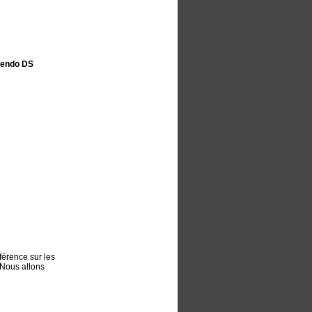
tendo DS
férence sur les
 Nous allons