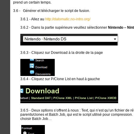
prend un certain temps.
3.6 - Générer et télécharger le script de fusion.
3.6.1 - Allez au
http://datomatic.no-intro.org/
3.6.2 - Dans la partie supérieure veuillez sélectionner
Nintendo – Nin
3.6.3 - Cliquez sur Download à la droite de la page
3.6.4 - Cliquez sur P/Clone List en haut à gauche
3.6.5 - Deux options s’offrent à nous : Text, qui n’est qu’un fichier de ré
parents/clones et Batch Job, qui est le script utilisé pour compression.
choisir Batch Job…