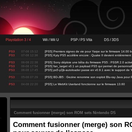
Playstation 3 / 4
Wii / Wii U
PSP / PS Vita
DS / 3DS
PS3
07-08 15:12
[PS5] Premiers signes de vie pour Yarpe sur le firmware 14.00 b
PS3
07-08 12:36
[PS5] Kyty PS5 accélère encore : Quake II devient entièrement
PS3
06-08 22:38
[PS5] Sony déploie une bêta du firmware PS5 : PSSR 2.0 activ
PS3
06-08 17:54
[PS5] fan_target v0.1 un payload PS5 qui permet de personnalis
PS3
06-08 17:45
[PS5] ps5-y2jb-autoloader passe en v0.9.1 avec le support d
PS3
05-08 07:29
[PS5] BD-JB5 : Gezine renomme son exploit Blu-ray Java pour 
PS3
04-08 22:20
[PS5] Le WebKit Userland fonctionne sur le firmware 13.60
Comment fusionner (merge) son ROM sets Nintendo DS
Comment fusionner (merge) son R