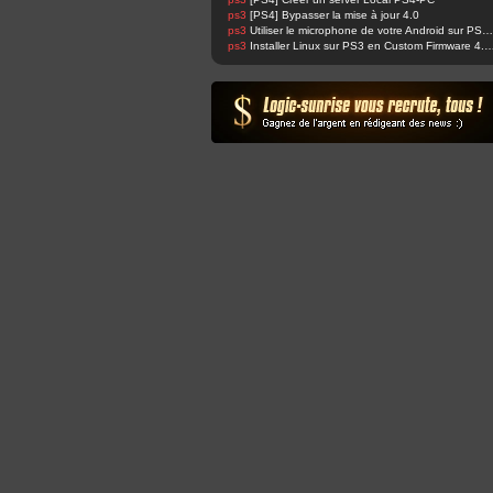
ps3
[PS4] Bypasser la mise à jour 4.0
ps3
Utiliser le microphone de votre Android sur PS4 et changer sa voix facilement !
ps3
Installer Linux sur PS3 en Custom Fir