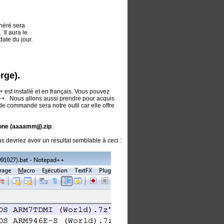
néré sera
Il aura le
ate du jour.
rge).
est installé et en français. Vous pouvez
ad++. Nous allons aussi prendre pour acquis
 de commande sera notre outil car elle offre
one (aaaammjj).zip
.
us devriez avoir un résultat semblable à ceci :