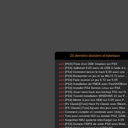
20 derniers dossiers et tutoriaux
ps3
[PSX] Pose d'un ODE Xstation sur PSX
ps3
[PS4] Jailbreak 9.00 sans clé USB à l'aide d'un Raspbe
ps3
[PS4] Comment lancer le hack 9.00 avec u
ps3
[PS4] Backporter un jeu et sa MAJ 6.72 pour 5.05
ps3
[PS4] Faire tourner un jeu 6.72 sur 5.05
ps3
[PS2] Installation de FMCB avec FreeDVDBoot
ps3
[PS4] Installer PS4 Gentoo Linux sur PS4
ps3
[PS3] Jouer sans hack aux backup PS1 su
ps3
[PS4] Tutoriel installation WINDOWS 10 sur PS4 !
ps3
[PS4] Mettre à jour son HDD sur 5.05 sans PSN activé
ps3
[Ps Classic][Tuto] Hack Ps Classic avec Bl
ps3
[PS Classic] [Tuto] Ajouter des jeux avec BleemSync
ps3
Comment compiler et construire avec Unity pour PS4 FPKG par RetroGamer74
ps3
Tuto pour convertir ISO ou dossier PS3_GAME en pkg en 1 Click compatible HAN
ps3
Supprimer MAJ systeme telecharger sur 4.05
ps3
[PS3] Dumper l'IDPS de votre PS3 sous firmware 4.81 ou 4.82
ps3
[PS4] Créer un server Local PS4-PC