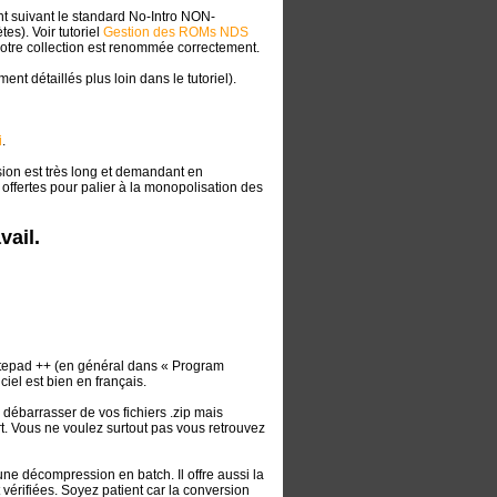
 suivant le standard No-Intro NON-
es). Voir tutoriel
Gestion des ROMs NDS
votre collection est renommée correctement.
nt détaillés plus loin dans le tutoriel).
i
.
on est très long et demandant en
 offertes pour palier à la monopolisation des
vail.
 Notepad ++ (en général dans « Program
ciel est bien en français.
ébarrasser de vos fichiers .zip mais
. Vous ne voulez surtout pas vous retrouvez
 une décompression en batch. Il offre aussi la
vérifiées. Soyez patient car la conversion