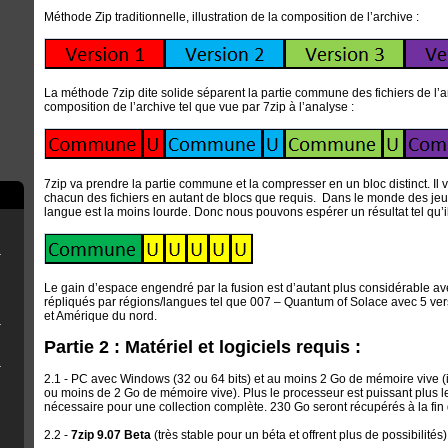
Méthode Zip traditionnelle, illustration de la composition de l’archive :
La méthode 7zip dite solide séparent la partie commune des fichiers de l’arc
composition de l’archive tel que vue par 7zip à l’analyse :
7zip va prendre la partie commune et la compresser en un bloc distinct. Il 
chacun des fichiers en autant de blocs que requis. Dans le monde des jeux 
langue est la moins lourde. Donc nous pouvons espérer un résultat tel qu’il
rry Pi
ne clé USB
Le gain d’espace engendré par la fusion est d’autant plus considérable ave
répliqués par régions/langues tel que 007 – Quantum of Solace avec 5 ve
et Amérique du nord.
r OFW 4.8x
Partie 2 : Matériel et logiciels requis :
eemsync 4.1
2.1 - PC avec Windows (32 ou 64 bits) et au moins 2 Go de mémoire vive (i
ou moins de 2 Go de mémoire vive). Plus le processeur est puissant plus 
nécessaire pour une collection complète. 230 Go seront récupérés à la fin
2.2 -
7zip 9.07 Beta
(très stable pour un béta et offrent plus de possibilités