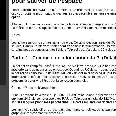
pour sauver de l’espace
Les collections de ROMs tel que Nintendo DS prennent de plus en plus d
ceux qui, comme moi, n’ont pas des tonnes d’espace libre sur leur système,
option.
À la fin du tutoriel vous serez capable de faire une fusion (merge) de vos
La méthode est aussi applicable aux autres ROM Sets que No-Intro compi
Notes :
Les fichiers seront fusionnés sans numéros. Certains gestionnaires de ROM
solides. Dans leur interface ils tiennent en compte la numérotation. Un e
certains bogues concernant les fichiers 7zip solides. Mais dans 95% des c
Partie 1 : Comment cela fonctionne-t-il? (Détai
La collection complète, basé sur le DAT de No-Intro, prend 217 Go non com
méthode car trop gourmande en espace. Quand les ROMs sont compressé 
la collection complète. En utilisant RAR ou 7zip ont se rapproche du but a
gourmand en mémoire et processeur offre des archives solides. Si nous aj
pouvons espérer +- 69 Go pour la collection complète.
Comment? Les archives solides.
Si nous prenons l’exemple du jeu 007 - Quantum of Solace, nous avons d
environs 24.5 Mo compressée avec RAR ou 7zip pour un total de 122 Mo. Le
sont les langues proposées par chacune. La partie restante des fichiers s
Les archives solide offrent, grâce à un algorithme complexe, de ne pas répé
graphique représentant le processus.