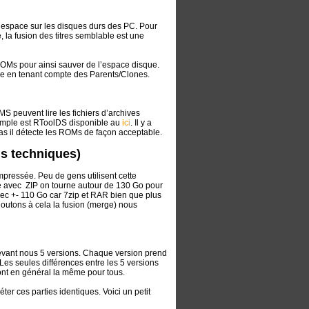
’espace sur les disques durs des PC. Pour
 la fusion des titres semblable est une
 ROMs pour ainsi sauver de l’espace disque.
le en tenant compte des Parents/Clones.
S peuvent lire les fichiers d’archives
xemple est RToolDS disponible au
ici
. Il y a
as il détecte les ROMs de façon acceptable.
ls techniques)
pressée. Peu de gens utilisent cette
avec ZIP on tourne autour de 130 Go pour
vec +- 110 Go car 7zip et RAR bien que plus
outons à cela la fusion (merge) nous
evant nous 5 versions. Chaque version prend
s seules différences entre les 5 versions
ont en général la même pour tous.
ter ces parties identiques. Voici un petit