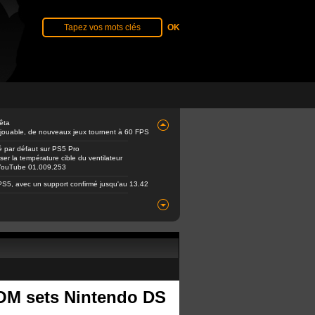
êta
 jouable, de nouveaux jeux tournent à 60 FPS
é par défaut sur PS5 Pro
er la température cible du ventilateur
e YouTube 01.009.253
PS5, avec un support confirmé jusqu'au 13.42
OM sets Nintendo DS