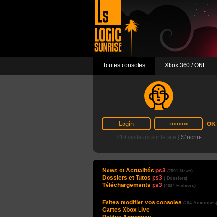
Toutes consoles
Xbox 360 / ONE
819 visiteurs sur le site |
S'incrire
News et Actualités
ps3
(7591 News)
Dossiers et Tutos
ps3
( Dossiers)
Téléchargements
ps3
(4824 Fichiers)
Faites modifier vos consoles
(284 Annonces)
Cartes Xbox Live