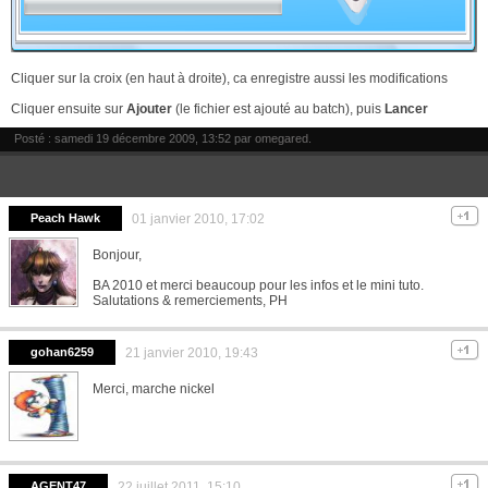
Cliquer sur la croix (en haut à droite), ca enregistre aussi les modifications
Cliquer ensuite sur
Ajouter
(le fichier est ajouté au batch), puis
Lancer
Posté : samedi 19 décembre 2009, 13:52 par
omegared
.
Peach Hawk
01 janvier 2010, 17:02
Bonjour,
BA 2010 et merci beaucoup pour les infos et le mini tuto.
Salutations & remerciements, PH
gohan6259
21 janvier 2010, 19:43
Merci, marche nickel
AGENT47
22 juillet 2011, 15:10