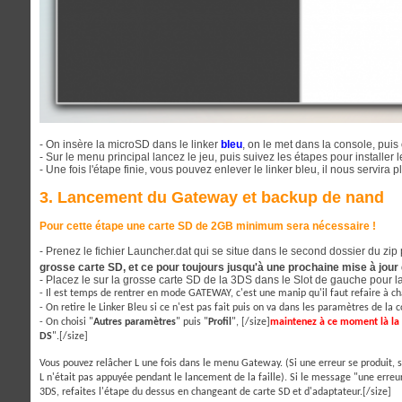
- On insère la microSD dans le linker
bleu
, on le met dans la console, puis
- Sur le menu principal lancez le jeu, puis suivez les étapes pour installer l
- Une fois l'étape finie, vous pouvez enlever le linker bleu, il nous servira p
3. Lancement du Gateway et backup de nand
Pour cette étape une carte SD de 2GB minimum sera nécessaire !
- Prenez le fichier Launcher.dat qui se situe dans le second dossier du zip
grosse carte SD, et ce pour toujours jusqu'à une prochaine mise à jo
- Placez le sur la grosse carte SD de la 3DS dans le Slot de gauche pour la
- Il est temps de rentrer en mode GATEWAY, c'est une manip qu'il faut refaire à c
- On retire le Linker Bleu si ce n'est pas fait puis on va dans les paramètres de la 
- On choisi "
Autres paramètres
" puis "
Profil
", [/size]
maintenez à ce moment là la 
DS
".[/size]
Vous pouvez relâcher L une fois dans le menu Gateway. (Si une erreur se produit, 
L n'était pas appuyée pendant le lancement de la faille). Si le message "une erre
3DS, refaites l'étape du dessus en changeant de carte SD et d'adaptateur.[/size]