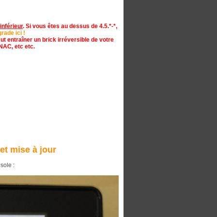
 inférieur
. Si vous êtes au dessus de 4.5.*-*,
rade ici !
eut entraîner un brick irréversible de votre
NAC, etc etc.
 et mise à jour
sole :