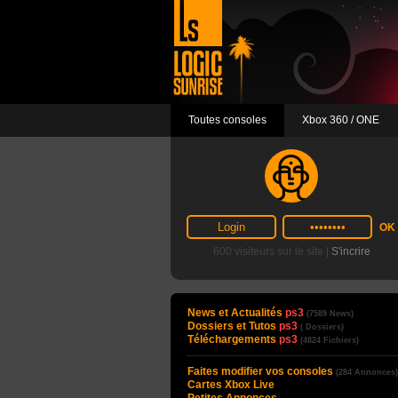
Toutes consoles
Xbox 360 / ONE
600 visiteurs sur le site |
S'incrire
News et Actualités
ps3
(7589 News)
Dossiers et Tutos
ps3
( Dossiers)
Téléchargements
ps3
(4824 Fichiers)
Faites modifier vos consoles
(284 Annonces)
Cartes Xbox Live