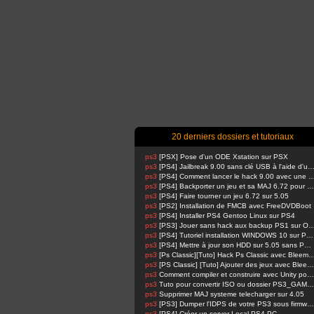
20 derniers dossiers et tutoriaux
ps3
[PSX] Pose d'un ODE Xstation sur PSX
ps3
[PS4] Jailbreak 9.00 sans clé USB à l'aide d'un Raspbe
ps3
[PS4] Comment lancer le hack 9.00 avec u
ps3
[PS4] Backporter un jeu et sa MAJ 6.72 pour 5.05
ps3
[PS4] Faire tourner un jeu 6.72 sur 5.05
ps3
[PS2] Installation de FMCB avec FreeDVDBoot
ps3
[PS4] Installer PS4 Gentoo Linux sur PS4
ps3
[PS3] Jouer sans hack aux backup PS1 su
ps3
[PS4] Tutoriel installation WINDOWS 10 sur PS4 !
ps3
[PS4] Mettre à jour son HDD sur 5.05 sans PSN activé
ps3
[Ps Classic][Tuto] Hack Ps Classic avec Bl
ps3
[PS Classic] [Tuto] Ajouter des jeux avec BleemSync
ps3
Comment compiler et construire avec Unity pour PS4 FPKG par RetroGamer74
ps3
Tuto pour convertir ISO ou dossier PS3_GAME en pkg en 1 Click compatible HAN
ps3
Supprimer MAJ systeme telecharger sur 4.05
ps3
[PS3] Dumper l'IDPS de votre PS3 sous firmware 4.81 ou 4.82
ps3
[PS4] Créer un server Local PS4-PC