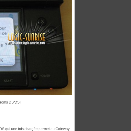
s roms DS/DSI.
DS qui une fois chargée permet au Gateway