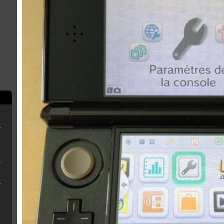
rry Pi
ne clé USB
r OFW 4.8x
eemsync 4.1