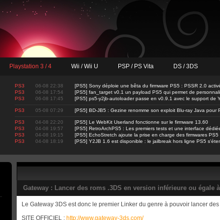
Playstation 3 / 4
Wii / Wii U
PSP / PS Vita
DS / 3DS
PS3
06-08 22:38
[PS5] Sony déploie une bêta du firmware PS5 : PSSR 2.0 activ
PS3
06-08 17:54
[PS5] fan_target v0.1 un payload PS5 qui permet de personnalis
PS3
06-08 17:45
[PS5] ps5-y2jb-autoloader passe en v0.9.1 avec le support d
PS3
05-08 07:29
[PS5] BD-JB5 : Gezine renomme son exploit Blu-ray Java pour 
PS3
04-08 22:20
[PS5] Le WebKit Userland fonctionne sur le firmware 13.60
PS3
04-08 19:57
[PS5] RetroArchPS5 : Les premiers tests et une interface dédié
PS3
04-08 19:15
[PS5] EchoStretch ajoute la prise en charge des firmwares PS5
PS3
04-08 18:19
[PS5] Y2JB 1.6 est disponible : le jailbreak hors ligne PS5 s'ét
Gateway : Lancer des roms .3DS en version inférieure ou égale à
Le Gateway 3DS est donc le premier Linker du genre à pouvoir lancer des
SITE OFFICIEL :
http://www.gateway-3ds.com/