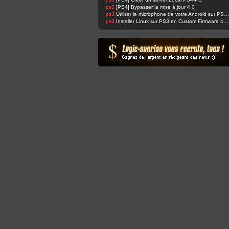
ps3
[PS4] Bypasser la mise à jour 4.0
ps3
Utiliser le microphone de votre Android sur PS4 et changer sa voix facilement !
ps3
Installer Linux sur PS3 en Custom Fir