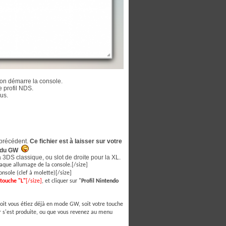
 on démarre la console.
e profil NDS.
lus.
 précédent.
Ce fichier est à laisser sur votre
ur du GW
 3DS classique, ou slot de droite pour la XL.
haque allumage de la console.[/size]
console (clef à molette)[/size]
touche "L"
[/size]
, et cliquer sur "
Profil Nintendo
soit vous étiez déjà en mode GW, soit votre touche
ur s'est produite, ou que vous revenez au menu