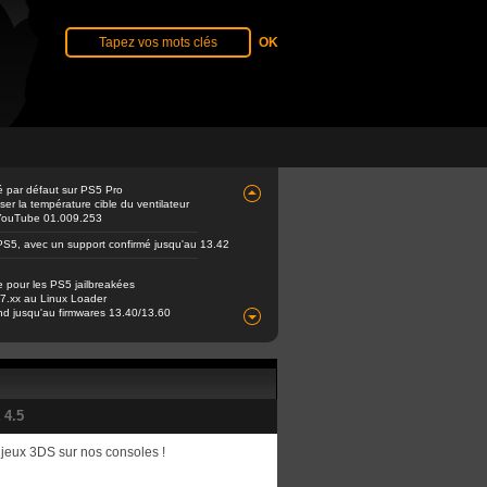
é par défaut sur PS5 Pro
er la température cible du ventilateur
e YouTube 01.009.253
PS5, avec un support confirmé jusqu'au 13.42
e pour les PS5 jailbreakées
 7.xx au Linux Loader
end jusqu'au firmwares 13.40/13.60
 4.5
 jeux 3DS sur nos consoles !