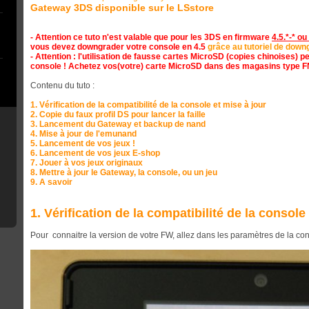
Gateway 3DS disponible sur le LSstore
- Attention ce tuto n'est valable que pour les 3DS en firmware
4.5.*-* ou
vous devez downgrader votre console en 4.5
grâce au tutoriel de downg
- Attention : l'utilisation de fausse cartes MicroSD (copies chinoises) p
console ! Achetez vos(votre) carte MicroSD dans des magasins type F
Contenu du tuto :
1. Vérification de la compatibilité de la console et mise à jour
2. Copie du faux profil DS pour lancer la faille
3. Lancement du Gateway et backup de nand
4. Mise à jour de l'emunand
5. Lancement de vos jeux !
6. Lancement de vos jeux E-shop
7. Jouer à vos jeux originaux
8. Mettre à jour le Gateway, la console, ou un jeu
9. A savoir
1. Vérification de la compatibilité de la console
Pour connaitre la version de votre FW, allez dans les paramètres de la con