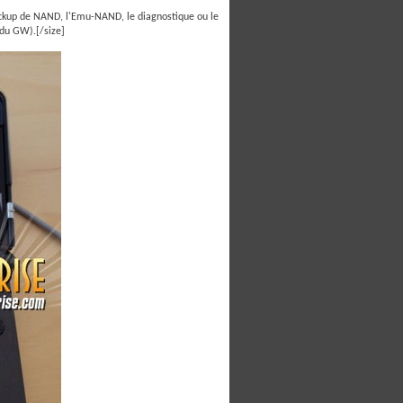
ackup de NAND, l'Emu-NAND, le diagnostique ou le
 du GW).[/size]