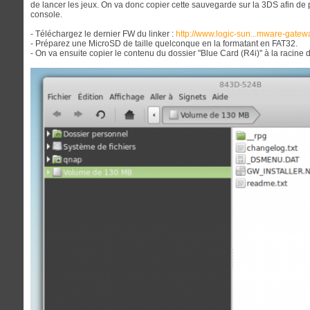
de lancer les jeux. On va donc copier cette sauvegarde sur la 3DS afin de
console.
- Téléchargez le dernier FW du linker :
http://www.logic-sun...mware-gatew
- Préparez une MicroSD de taille quelconque en la formatant en FAT32.
- On va ensuite copier le contenu du dossier "Blue Card (R4i)" à la racine d