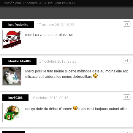
Posté : jeudi 17 octobre 2013, 19:15 par
kev50306
.
lordfrederiks
17 octobre 2013, 19:23
merci ca va en aider plus d'un
Mouflo Mod86
17 octobre 2013, 23:26
Merci pour le tuto même si cette méthode date au moins elle est
efficace et il aidera les moins débrouillard
kev50306
18 octobre 2013, 09:16
oui ça date du début d'année
mais c'est toujours autant utile.