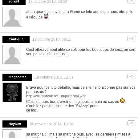
sora91
19 octobre 2013, 08:53
ahah quand je travailler a Game ce tuto aurais pu nous être utile
a l’équipe
Cantique
19 octobre 2013, 09:11
Cest effectivement utile ce soft pour les boutiques de jeux, on sen
sert pas mal chez nous !!
megaoctet
19 octobre 2013, 12:59
Bravo pour ce tuto detaillé, mais ce site ne fonctionne pas sur 3ds
par hasard?
http://wii.marcansof...m/parental.wsgi
C'est toujours bon d'avoir un log sous la main au cas ou
n'oubliez pas de citer Le dev "Swizzy" pour
ce log..
HeyDex
08 novembre 2014, 18:24
sa marchait... mais sa marche plus, avec les dernieres mises a