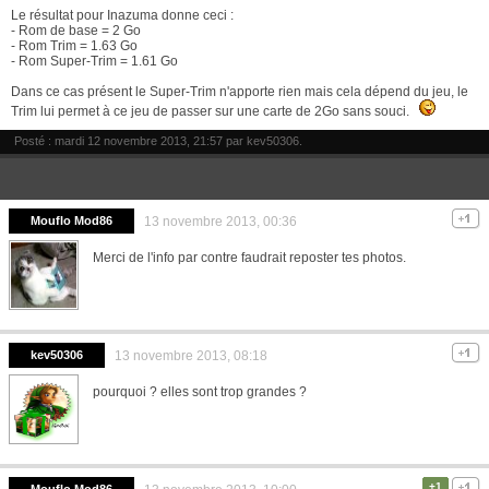
Le résultat pour Inazuma donne ceci :
- Rom de base = 2 Go
- Rom Trim = 1.63 Go
- Rom Super-Trim = 1.61 Go
Dans ce cas présent le Super-Trim n'apporte rien mais cela dépend du jeu, le
Trim lui permet à ce jeu de passer sur une carte de 2Go sans souci.
Posté : mardi 12 novembre 2013, 21:57 par
kev50306
.
Mouflo Mod86
13 novembre 2013, 00:36
Merci de l'info par contre faudrait reposter tes photos.
kev50306
13 novembre 2013, 08:18
pourquoi ? elles sont trop grandes ?
+1
Mouflo Mod86