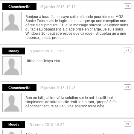
Chouchou484
15 janvier 2016, 10:17
Bonjour à tous. J ai essayé cette méthode pour trimmer MGS
Snake Eater mais le logiciel me marque qu une exception non
gérée s est produite. Et j ai le message suivant : les dimensions
du tableau dépassent la plage prise en charge. Je suis sous
Windows 10 (peut être est ce que ca joue). Si quelqu un a une
réponse, je suis preneur.
Moody
15 janvier 2016, 12:03
Utilise nds Tokyo trim.
Chouchou484
15 janvier 2016, 17:46
Ben en fait, j ai trouvé la solution sur le net. Il suffit tout
simplement de faire un clic droit sur la rom, "propriétés" et
décocher "lecture seule". Une solution toute bête.
Moody
15 janvier 2016, 18:27