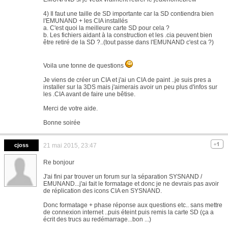
4) Il faut une taille de SD importante car la SD contiendra bien
l'EMUNAND + les CIA installés
a. C'est quoi la meilleure carte SD pour cela ?
b. Les fichiers aidant à la construction et les .cia peuvent bien
être retiré de la SD ?..(tout passe dans l'EMUNAND c'est ca ?)
Voila une tonne de questions
Je viens de créer un CIA et j'ai un CIA de paint ..je suis pres a
installer sur la 3DS mais j'aimerais avoir un peu plus d'infos sur
les .CIA avant de faire une bêtise.
Merci de votre aide.
Bonne soirée
cjoss
21 mai 2015, 23:47
Re bonjour
J'ai fini par trouver un forum sur la séparation SYSNAND /
EMUNAND...j'ai fait le formatage et donc je ne devrais pas avoir
de réplication des icons CIA en SYSNAND.
Donc formatage + phase réponse aux questions etc.. sans mettre
de connexion internet ..puis éteint puis remis la carte SD (ça a
écrit des trucs au redémarrage...bon ...)