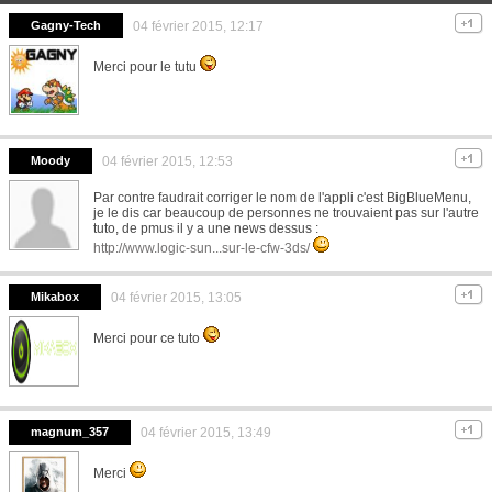
Gagny-Tech
04 février 2015, 12:17
Merci pour le tutu
Moody
04 février 2015, 12:53
Par contre faudrait corriger le nom de l'appli c'est BigBlueMenu,
je le dis car beaucoup de personnes ne trouvaient pas sur l'autre
tuto, de pmus il y a une news dessus :
http://www.logic-sun...sur-le-cfw-3ds/
Mikabox
04 février 2015, 13:05
Merci pour ce tuto
magnum_357
04 février 2015, 13:49
Merci