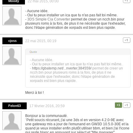
Moody
22 mai 2015, 00:00
- Aucune idée.
- Oui tu peux installer un ica que tu n'as pas fait toi même.
-
3DS Simple Cia Converter
permet de creer un ncch.bin pour
plusieurs roms à la fois, de plus il ne nécéssite que l'exheader,
donc l'étape génération de xorpads est bien plus rapide.
cjoss
22 mai 2015, 00:19
- Aucune idée.
- Oui tu peux installer un ica que tu n'as pas fait toi même.
-
https://gbatemp.net/...nverter.384559/
permet de creer un
ncch.bin pour plusieurs roms à la fois, de plus il ne
nécéssite que l'exheader, donc l'étape génération de
xorpads est bien plus rapide.
Merci à toi !
+1
Felon63
17 février 2016, 20:59
Bonjour a la communauté.
¨Petit soucis récurant, j'ai une 3ds xl en version 4.2.0-9E avec
une gateway mis a jour de l'emunand en GW3D 10.5.0-30E et la
quand je veux installer enfin plutôt utiliser bbm, et bien j'ai l'icone
qui reste blanc en appuyant sur sélect et "title manager"