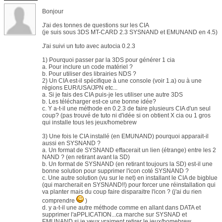
Bonjour
J'ai des tonnes de questions sur les CIA
(je suis sous 3DS MT-CARD 2.3 SYSNAND et EMUNAND en 4.5)
J'ai suivi un tuto avec autocia 0.2.3
1) Pourquoi passer par la 3DS pour générer 1 cia
a. Pour inclure un code matériel ?
b. Pour utiliser des librairies NDS ?
2) Un CIA est-il spécifique à une console (voir 1.a) ou à une
régions EUR/USA/JPN etc...
a. Si je fais des CIA puis-je les utiliser une autre 3DS
b. Les télécharger est-ce une bonne idée?
c. Y a-t-il une méthode en 0.2.3 de faire plusieurs CIA d'un seul
coup? (pas trouvé de tuto ni d'idée si on obtient X cia ou 1 gros
qui installe tous les jeux/homebrew
3) Une fois le CIA installé (en EMUNAND) pourquoi apparait-il
aussi en SYSNAND ?
a. Un format de SYSNAND effacerait un lien (étrange) entre les 2
NAND ? (en retirant avant la SD)
b. Un format de SYSNAND (en retirant toujours la SD) est-il une
bonne solution pour supprimer l'icon coté SYSNAND ?
c. Une autre solution (vu sur le net) en installant le CIA de bigblue
(qui marcherait en SYSNAND!!) pour forcer une réinstallation qui
va planter mais du coup faire disparaitre l'icon ? (j'ai du rien
comprendre
)
d. y a-t-il une autre méthode comme en allant dans DATA et
supprimer l'aPPLICATION...ca marche sur SYSNAD et
EMUNAND si je veux vraiment retirer le jeux/homebrew