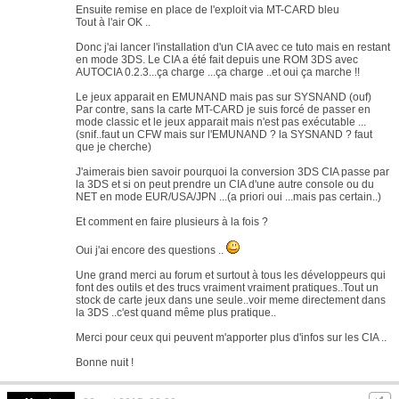
Ensuite remise en place de l'exploit via MT-CARD bleu
Tout à l'air OK ..
Donc j'ai lancer l'installation d'un CIA avec ce tuto mais en restant
en mode 3DS. Le CIA a été fait depuis une ROM 3DS avec
AUTOCIA 0.2.3...ça charge ...ça charge ..et oui ça marche !!
Le jeux apparait en EMUNAND mais pas sur SYSNAND (ouf)
Par contre, sans la carte MT-CARD je suis forcé de passer en
mode classic et le jeux apparait mais n'est pas exécutable ...
(snif..faut un CFW mais sur l'EMUNAND ? la SYSNAND ? faut
que je cherche)
J'aimerais bien savoir pourquoi la conversion 3DS CIA passe par
la 3DS et si on peut prendre un CIA d'une autre console ou du
NET en mode EUR/USA/JPN ...(a priori oui ...mais pas certain..)
Et comment en faire plusieurs à la fois ?
Oui j'ai encore des questions ..
Une grand merci au forum et surtout à tous les développeurs qui
font des outils et des trucs vraiment vraiment pratiques..Tout un
stock de carte jeux dans une seule..voir meme directement dans
la 3DS ..c'est quand même plus pratique..
Merci pour ceux qui peuvent m'apporter plus d'infos sur les CIA ..
Bonne nuit !