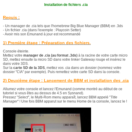
Installation de fichiers .cia
Requis :
- Un manager de .cia tels que l'homebrew Big Blue Manager (BBM) en .3ds
- Un fichier .cia (dans l'exemple : Playcoin Setter)
- Avoir mis son Emunand à jour est recommandé
1) Première étape : Préparation des fichiers.
Console éteinte.
Mettez votre
manager de .cia (au format .3ds)
à la racine de votre carte micro
SD, mettez ensuite la micro SD dans votre linker Gateway rouge et insérez le
dans votre 3DS.
Sur la
carte SD de la 3DS
, mettez vos .cia dans un dossier (nommez votre
dossier "CIA" par exemple). Puis remettez votre carte SD dans la console.
2) Deuxième étape : Lancement de BBM et installation des .cia
Allumez votre console et lancez l'Emunand (comme montré au début de ce
tutoriel si vous êtes au dessus de 4.5 en Sysnand).
Pressez "
Select
", le Multi-Rom menu apparaît, lancez BBM appelé "
Title
Manager
" ! Une fois BBM apparut sur le menu Home de la console, lancez le !