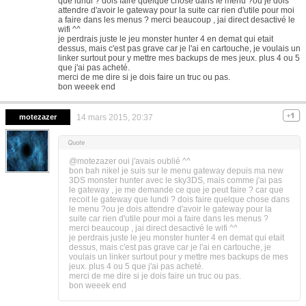
que lundi ? dois faire quelque chose dans le menu ?ou je dois
attendre d'avoir le gateway pour la suite car rien d'utile pour moi
a faire dans les menus ? merci beaucoup , jai direct desactivé le
wifi ^^
je perdrais juste le jeu monster hunter 4 en demat qui etait
dessus, mais c'est pas grave car je l'ai en cartouche, je voulais un
linker surtout pour y mettre mes backups de mes jeux. plus 4 ou 5
que j'ai pas acheté.
merci de me dire si je dois faire un truc ou pas.
bon weeek end
motezazer
14 mars 2015, 20:37
@motezazer oui j'avais oublié ^^
bon bah nikel je suis sur le menu gateway depuis ma new
3DS monster hunter avec le sky3DS, mais comme j'ai pas
le gateway , je me demande ce que je peut faire ? car que
recoit le gateway que lundi ? dois faire quelque chose dans
le menu ?ou je dois attendre d'avoir le gateway pour la
suite car rien d'utile pour moi a faire dans les menus ?
merci beaucoup , jai direct desactivé le wifi ^^
je perdrais juste le jeu monster hunter 4 en demat qui etait
dessus, mais c'est pas grave car je l'ai en cartouche, je
voulais un linker surtout pour y mettre mes backups de mes
jeux. plus 4 ou 5 que j'ai pas acheté.
merci de me dire si je dois faire un truc ou pas.
bon weeek end