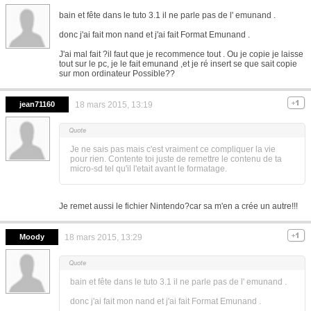
bain et fête dans le tuto 3.1 il ne parle pas de l' emunand .
donc j'ai fait mon nand et j'ai fait Format Emunand .
J'ai mal fait ?il faut que je recommence tout . Ou je copie je laisse
tout sur le pc, je le fait emunand ,et je ré insert se que sait copie
sur mon ordinateur Possible??
jean71160
18 mars 2015, 13:19
Je ne sais pas mais c'est vraiment ce compliquer la vie
pour rien. Contente toi juste de remettre le contenu de ta
micro-sd tel qu'il l'etait avant le formatage.
Je remet aussi le fichier Nintendo?car sa m'en a crée un autre!!!
Moody
18 mars 2015, 13:29
bain et fête dans le tuto 3.1 il ne parle pas de l' emunand .
donc j'ai fait mon nand et j'ai fait Format Emunand .