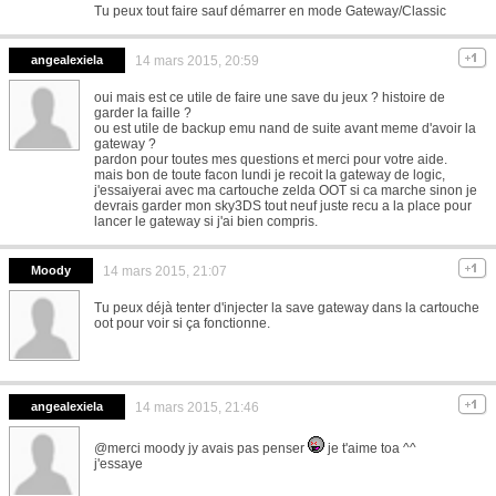
Tu peux tout faire sauf démarrer en mode Gateway/Classic
angealexiela
14 mars 2015, 20:59
oui mais est ce utile de faire une save du jeux ? histoire de
garder la faille ?
ou est utile de backup emu nand de suite avant meme d'avoir la
gateway ?
pardon pour toutes mes questions et merci pour votre aide.
mais bon de toute facon lundi je recoit la gateway de logic,
j'essaiyerai avec ma cartouche zelda OOT si ca marche sinon je
devrais garder mon sky3DS tout neuf juste recu a la place pour
lancer le gateway si j'ai bien compris.
Moody
14 mars 2015, 21:07
Tu peux déjà tenter d'injecter la save gateway dans la cartouche
oot pour voir si ça fonctionne.
angealexiela
14 mars 2015, 21:46
@merci moody jy avais pas penser
je t'aime toa ^^
j'essaye