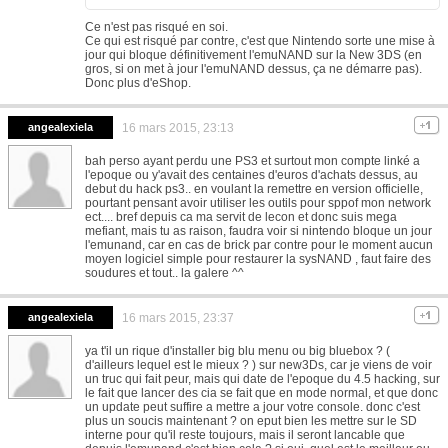
Ce n'est pas risqué en soi.
Ce qui est risqué par contre, c'est que Nintendo sorte une mise à
jour qui bloque définitivement l'emuNAND sur la New 3DS (en
gros, si on met à jour l'emuNAND dessus, ça ne démarre pas).
Donc plus d'eShop.
angealexiela
16 mars 2015, 23:13
bah perso ayant perdu une PS3 et surtout mon compte linké a
l'epoque ou y'avait des centaines d'euros d'achats dessus, au
debut du hack ps3.. en voulant la remettre en version officielle,
pourtant pensant avoir utiliser les outils pour sppof mon network
ect.... bref depuis ca ma servit de lecon et donc suis mega
mefiant, mais tu as raison, faudra voir si nintendo bloque un jour
l'emunand, car en cas de brick par contre pour le moment aucun
moyen logiciel simple pour restaurer la sysNAND , faut faire des
soudures et tout.. la galere ^^
angealexiela
16 mars 2015, 23:37
ya t'il un rique d'installer big blu menu ou big bluebox ? (
d'ailleurs lequel est le mieux ? ) sur new3Ds, car je viens de voir
un truc qui fait peur, mais qui date de l'epoque du 4.5 hacking, sur
le fait que lancer des cia se fait que en mode normal, et que donc
un update peut suffire a mettre a jour votre console. donc c'est
plus un soucis maintenant ? on eput bien les mettre sur le SD
interne pour qu'il reste toujours, mais il seront lancable que