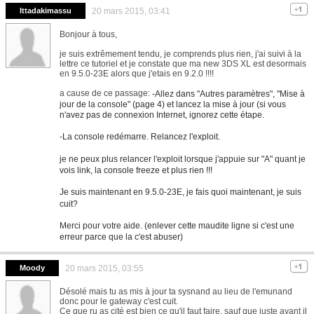
Ittadakimassu
20 mars 2015, 03:41
Bonjour à tous,
je suis extrêmement tendu, je comprends plus rien, j'ai suivi à la
lettre ce tutoriel et je constate que ma new 3DS XL est desormais
en 9.5.0-23E alors que j'etais en 9.2.0 !!!!
a cause de ce passage:
-Allez dans "Autres paramètres", "Mise à
jour de la console" (page 4) et lancez la mise à jour (si vous
n'avez pas de connexion Internet, ignorez cette étape.
-La console redémarre. Relancez l'exploit.
je ne peux plus relancer l'exploit lorsque j'appuie sur "A" quant je
vois link, la console freeze et plus rien !!!
Je suis maintenant en 9.5.0-23E, je fais quoi maintenant, je suis
cuit?
Merci pour votre aide. (enlever cette maudite ligne si c'est une
erreur parce que la c'est abuser)
Moody
20 mars 2015, 03:55
Désolé mais tu as mis à jour ta sysnand au lieu de l'emunand
donc pour le gateway c'est cuit.
Ce que ru as cité est bien ce qu'il faut faire, sauf que juste avant il