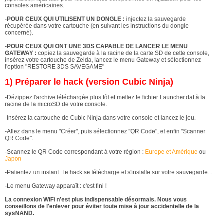
consoles américaines.
-
POUR CEUX QUI UTILISENT UN DONGLE :
injectez la sauvegarde
récupérée dans votre cartouche (en suivant les instructions du dongle
concerné).
-
POUR CEUX QUI ONT UNE 3DS CAPABLE DE LANCER LE MENU
GATEWAY :
copiez la sauvegarde à la racine de la carte SD de cette console,
insérez votre cartouche de Zelda, lancez le menu Gateway et sélectionnez
l'option "RESTORE 3DS SAVEGAME"
1) Préparer le hack (version Cubic Ninja)
-Dézippez l'archive téléchargée plus tôt et mettez le fichier Launcher.dat à la
racine de la microSD de votre console.
-Insérez la cartouche de Cubic Ninja dans votre console et lancez le jeu.
-Allez dans le menu "Créer", puis sélectionnez "QR Code", et enfin "Scanner
QR Code".
-Scannez le QR Code correspondant à votre région :
Europe et Amérique
ou
Japon
-Patientez un instant : le hack se télécharge et s'installe sur votre sauvegarde...
-Le menu Gateway apparaît : c'est fini !
La connexion WiFi n'est plus indispensable désormais. Nous vous
conseillons de l'enlever pour éviter toute mise à jour accidentelle de la
sysNAND.