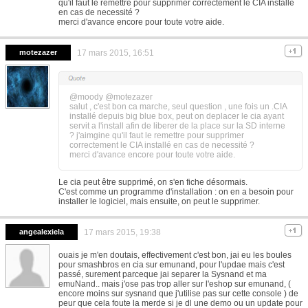
qu'il faut le remettre pour supprimer correctement le CIA installé
en cas de necessité ?
merci d'avance encore pour toute votre aide.
motezazer
17 mars 2015, 16:51
@moody @motezazer
salut , c'est bon ca marche, seul question , une fois un .CIA
installé depuis big blue box, peut on deplacer le cia ayant
servit a l'install afin de liberer de la place sur la SD interne
? j'aimgine qu'il faut le remettre pour supprimer
correctement le CIA installé en cas de necessité ?
merci d'avance encore pour toute votre aide.
Le cia peut être supprimé, on s'en fiche désormais.
C'est comme un programme d'installation : on en a besoin pour
installer le logiciel, mais ensuite, on peut le supprimer.
angealexiela
17 mars 2015, 19:38
ouais je m'en doutais, effectivement c'est bon, jai eu les boules
pour smashbros en cia sur emunand, pour l'updae mais c'est
passé, surement parceque jai separer la Sysnand et ma
emuNand.. mais j'ose pas trop aller sur l'eshop sur emunand, (
encore moins sur sysnand que j'utilise pas sur cette console ) de
peur que cela foute la merde si je dl une demo ou un update pour