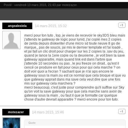
Posté : vendredi 13 mars 2015, 21:43 par
motezazer
.
angealexiela
14 mars 2015, 15:32
merci pour ton tuto , top, je viens de recevoir le sky3DS bleu mais
j'attends le gateway de logic pour lunid, j'ai copié mes 2 copies
de zelda depuis diskwriter d'une micro sd toute neuve 8 go de
marque,, pas de soucis, jai mis le dernier template et l'ai loadé ,
et jai fait un clic droit pour charger sur les 2 copies la .sav du jeu,
quand je lance la 1ere copie ou la deuxieme , je voit bien la save
gateway apparaitre, mais quand link est dans l'arbre que
j'attende 10 secondes ou pas , le jeu freeze on dirait.. qu'est il
cencé ce produire en fait pour ceux pour qui cela marche ? on
doit voir quoi a l'ecran ? sachant que je n'ai aps encore le
gateway sous la main.ou est ce normal que cela bloque et que vu
que gateway apprait dans ma save cela veut dire que une fois
mis sur gateway cela marchera ?
merci beaucoup, c'est juste pour comprendre qu'il suffise sur Sky
qu'on voit la save gateway pour que cela marche sans avoir de
gateway sous la main , ou faut il que je formatte car quelque
chose d'autre devrait apparaitre ? merci encore pour ton tuto.
motezazer
14 mars 2015, 15:46