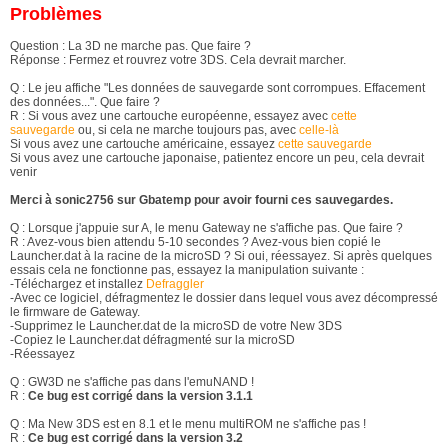
Problèmes
Question : La 3D ne marche pas. Que faire ?
Réponse : Fermez et rouvrez votre 3DS. Cela devrait marcher.
Q : Le jeu affiche "Les données de sauvegarde sont corrompues. Effacement
des données...". Que faire ?
R : Si vous avez une cartouche européenne, essayez avec
cette
sauvegarde
ou, si cela ne marche toujours pas, avec
celle-là
Si vous avez une cartouche américaine, essayez
cette sauvegarde
Si vous avez une cartouche japonaise, patientez encore un peu, cela devrait
venir
Merci à sonic2756 sur Gbatemp pour avoir fourni ces sauvegardes.
Q : Lorsque j'appuie sur A, le menu Gateway ne s'affiche pas. Que faire ?
R : Avez-vous bien attendu 5-10 secondes ? Avez-vous bien copié le
Launcher.dat à la racine de la microSD ? Si oui, réessayez. Si après quelques
essais cela ne fonctionne pas, essayez la manipulation suivante :
-Téléchargez et installez
Defraggler
-Avec ce logiciel, défragmentez le dossier dans lequel vous avez décompressé
le firmware de Gateway.
-Supprimez le Launcher.dat de la microSD de votre New 3DS
-Copiez le Launcher.dat défragmenté sur la microSD
-Réessayez
Q : GW3D ne s'affiche pas dans l'emuNAND !
R :
Ce bug est corrigé dans la version 3.1.1
Q : Ma New 3DS est en 8.1 et le menu multiROM ne s'affiche pas !
R :
Ce bug est corrigé dans la version 3.2