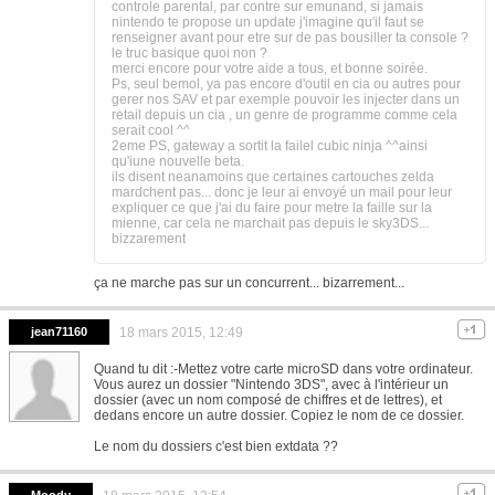
controle parental, par contre sur emunand, si jamais
nintendo te propose un update j'imagine qu'il faut se
renseigner avant pour etre sur de pas bousiller ta console ?
le truc basique quoi non ?
merci encore pour votre aide a tous, et bonne soirée.
Ps, seul bemol, ya pas encore d'outil en cia ou autres pour
gerer nos SAV et par exemple pouvoir les injecter dans un
retail depuis un cia , un genre de programme comme cela
serait cool ^^
2eme PS, gateway a sortit la failel cubic ninja ^^ainsi
qu'iune nouvelle beta.
ils disent neanamoins que certaines cartouches zelda
mardchent pas... donc je leur ai envoyé un mail pour leur
expliquer ce que j'ai du faire pour metre la faille sur la
mienne, car cela ne marchait pas depuis le sky3DS...
bizzarement
ça ne marche pas sur un concurrent... bizarrement...
jean71160
18 mars 2015, 12:49
Quand tu dit :-Mettez votre carte microSD dans votre ordinateur.
Vous aurez un dossier "Nintendo 3DS", avec à l'intérieur un
dossier (avec un nom composé de chiffres et de lettres), et
dedans encore un autre dossier. Copiez le nom de ce dossier.
Le nom du dossiers c'est bien extdata ??