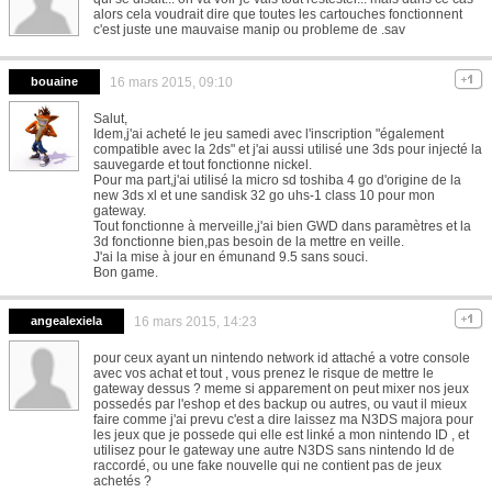
alors cela voudrait dire que toutes les cartouches fonctionnent
c'est juste une mauvaise manip ou probleme de .sav
bouaine
16 mars 2015, 09:10
Salut,
Idem,j'ai acheté le jeu samedi avec l'inscription "également
compatible avec la 2ds" et j'ai aussi utilisé une 3ds pour injecté la
sauvegarde et tout fonctionne nickel.
Pour ma part,j'ai utilisé la micro sd toshiba 4 go d'origine de la
new 3ds xl et une sandisk 32 go uhs-1 class 10 pour mon
gateway.
Tout fonctionne à merveille,j'ai bien GWD dans paramètres et la
3d fonctionne bien,pas besoin de la mettre en veille.
J'ai la mise à jour en émunand 9.5 sans souci.
Bon game.
angealexiela
16 mars 2015, 14:23
pour ceux ayant un nintendo network id attaché a votre console
avec vos achat et tout , vous prenez le risque de mettre le
gateway dessus ? meme si apparement on peut mixer nos jeux
possedés par l'eshop et des backup ou autres, ou vaut il mieux
faire comme j'ai prevu c'est a dire laissez ma N3DS majora pour
les jeux que je possede qui elle est linké a mon nintendo ID , et
utilisez pour le gateway une autre N3DS sans nintendo Id de
raccordé, ou une fake nouvelle qui ne contient pas de jeux
achetés ?