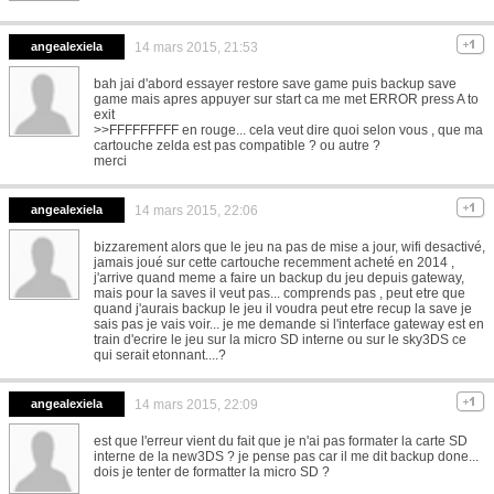
angealexiela
14 mars 2015, 21:53
bah jai d'abord essayer restore save game puis backup save
game mais apres appuyer sur start ca me met ERROR press A to
exit
>>FFFFFFFFF en rouge... cela veut dire quoi selon vous , que ma
cartouche zelda est pas compatible ? ou autre ?
merci
angealexiela
14 mars 2015, 22:06
bizzarement alors que le jeu na pas de mise a jour, wifi desactivé,
jamais joué sur cette cartouche recemment acheté en 2014 ,
j'arrive quand meme a faire un backup du jeu depuis gateway,
mais pour la saves il veut pas... comprends pas , peut etre que
quand j'aurais backup le jeu il voudra peut etre recup la save je
sais pas je vais voir... je me demande si l'interface gateway est en
train d'ecrire le jeu sur la micro SD interne ou sur le sky3DS ce
qui serait etonnant....?
angealexiela
14 mars 2015, 22:09
est que l'erreur vient du fait que je n'ai pas formater la carte SD
interne de la new3DS ? je pense pas car il me dit backup done...
dois je tenter de formatter la micro SD ?