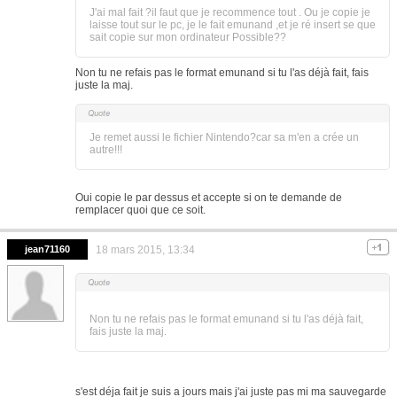
J'ai mal fait ?il faut que je recommence tout . Ou je copie je
laisse tout sur le pc, je le fait emunand ,et je ré insert se que
sait copie sur mon ordinateur Possible??
Non tu ne refais pas le format emunand si tu l'as déjà fait, fais
juste la maj.
Je remet aussi le fichier Nintendo?car sa m'en a crée un
autre!!!
Oui copie le par dessus et accepte si on te demande de
remplacer quoi que ce soit.
jean71160
18 mars 2015, 13:34
Non tu ne refais pas le format emunand si tu l'as déjà fait,
fais juste la maj.
s'est déja fait je suis a jours mais j'ai juste pas mi ma sauvegarde