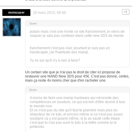
motezazer
20 mars 2015, 08:49
putain mais c'est une honte ce site franchement, je viens de
claquer je sais pas combien dans cette new 3DS de merde
franchement c'est pas clair, pourtant je suis pas un
handicaper, j'ai l'habitude des manip.
Tu es sur qu'il n'y a rien à faire?
Un certain site que je n'ai pas le droit de citer ici propose de
restaurer une NAND New 3DS pour 45€. C'est pas donné, certes,
mais ça reste 4x moins cher que d'en racheter une.
A moins de faire une manip hardware qui nécessite des
compétences en soudure, ce qui est loin d'être donné à tout
le monde non.
Et ce n'est pas du site qu'il faut te plaindre mais plus du
rédacteur de ce tuto, et encore même si ce n'est pas assez
souligné ca y est quand même, si tu as sauté cette étape
c'est que tu n'as pas suivi le tuto à la lettre comme tu le
prétends.