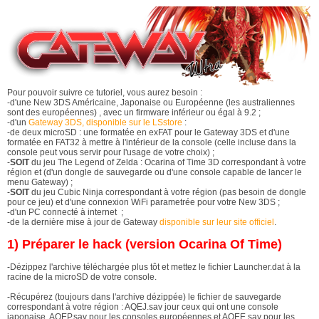
Pour pouvoir suivre ce tutoriel, vous aurez besoin :
-d'une New 3DS Américaine, Japonaise ou Européenne (les australiennes
sont des européennes) , avec un firmware inférieur ou égal à 9.2 ;
-d'un
Gateway 3DS, disponible sur le LSstore
:
-de deux microSD : une formatée en exFAT pour le Gateway 3DS et d'une
formatée en FAT32 à mettre à l'intérieur de la console (celle incluse dans la
console peut vous servir pour l'usage de votre choix) ;
-
SOIT
du jeu The Legend of Zelda : Ocarina of Time 3D correspondant à votre
région et (
d'un dongle de sauvegarde ou d'une console capable de lancer le
menu Gateway) ;
-
SOIT
du jeu Cubic Ninja correspondant à votre région (pas besoin de dongle
pour ce jeu) et d'une connexion WiFi parametrée pour votre New 3DS ;
-d'un PC connecté à internet ;
-de la dernière mise à jour de Gateway
disponible sur leur site officiel
.
1) Préparer le hack (version Ocarina Of Time)
-Dézippez l'archive téléchargée plus tôt et mettez le fichier Launcher.dat à la
racine de la microSD de votre console.
-Récupérez (toujours dans l'archive dézippée) le fichier de sauvegarde
correspondant à votre région : AQEJ.sav jour ceux qui ont une console
japonaise, AQEP.sav pour les consoles européennes et AQEE.sav pour les