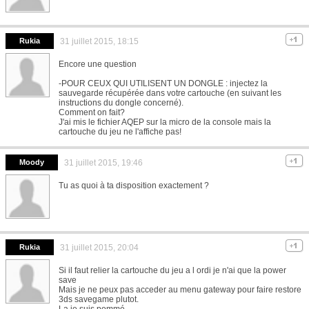
Rukia
31 juillet 2015, 18:15
Encore une question
-POUR CEUX QUI UTILISENT UN DONGLE : injectez la
sauvegarde récupérée dans votre cartouche (en suivant les
instructions du dongle concerné).
Comment on fait?
J'ai mis le fichier AQEP sur la micro de la console mais la
cartouche du jeu ne l'affiche pas!
Moody
31 juillet 2015, 19:46
Tu as quoi à ta disposition exactement ?
Rukia
31 juillet 2015, 20:04
Si il faut relier la cartouche du jeu a l ordi je n'ai que la power
save
Mais je ne peux pas acceder au menu gateway pour faire restore
3ds savegame plutot.
La je suis pommé