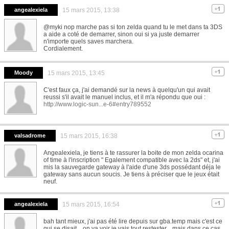
angealexiela
15 mars 2015, 13:38
@myki nop marche pas si ton zelda quand tu le met dans ta 3DS
a aide a coté de demarrer, sinon oui si ya juste demarrer
n'importe quels saves marchera.
Cordialement.
Moody
15 mars 2015, 13:45
C'est faux ça, j'ai demandé sur la news à quelqu'un qui avait
reussi s'il avait le manuel inclus, et il m'a répondu que oui :
http://www.logic-sun...e-6#entry789552
valsadrome
15 mars 2015, 16:38
Angealexiela, je tiens à te rassurer la boite de mon zelda ocarina
of time à l'inscription " Egalement compatible avec la 2ds" et, j'ai
mis la sauvegarde gateway à l'aide d'une 3ds possédant déja le
gateway sans aucun soucis. Je tiens à préciser que le jeux était
neuf.
angealexiela
15 mars 2015, 16:54
bah tant mieux, j'ai pas été lire depuis sur gba.temp mais c'est ce
qui se disait... on va voir je vais tout restester... mais dans ce cas