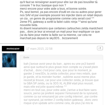
qu'il faut se renseigner avant pour etre sur de pas bousiller ta
console ? le truc basique quoi non ?
merci encore pour votre aide a tous, et bonne soirée.
Ps, seul bemol, ya pas encore d'outil en cia ou autres pour gerer
nos SAV et par exemple pouvoir les injecter dans un retail depuis
un cia , un genre de programme comme cela serait cool ^^
2eme PS, gateway a sortit la failel cubic ninja ^^ainsi qu'iune
nouvelle beta.
ils disent neanamoins que certaines cartouches zelda mardchent
pas... donc je leur ai envoyé un mail pour leur expliquer ce que
j'ai du faire pour metre la faille sur la mienne, car cela ne
marchait pas depuis le sky3DS... bizzarement
motezazer
17 mars 2015, 22:58
bah j'avoue avoir peur du ban , apres eu une ps3 bannit
ainsi que surtout le plus grave mon compte ou y'avait plein
d'achat... donc c'est pour cela, que pour le moment, je
garder 2 new3Ds, la zelda collector, pour mes retails, que
je garde, et la monster hunter , sublime aussi meme plus
reussit je trouve, car pour une collector zelda, je trouve que
la GBA SP zelda, ou la 3DS XL ALBW etait plus reussit..
mais elle est jolie quand même ^^
merci en tout cas, pour votre aide, j'arrive a tout faire sans
soucis, perso jai preferé separer l'emunand de la sysnand,
comme ca sur emunand jai une config internet , par contre
sur sysnand, jai rentrer 2 config bidon gateway , donc zero
risque q'un update arriv comme cela, de plus j'ai mis le