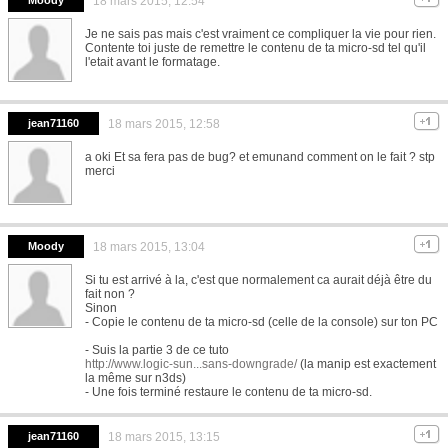
Moody
18 mars 2015, 12:54
Je ne sais pas mais c'est vraiment ce compliquer la vie pour rien.
Contente toi juste de remettre le contenu de ta micro-sd tel qu'il
l'etait avant le formatage.
jean71160
18 mars 2015, 12:58
a oki Et sa fera pas de bug? et emunand comment on le fait ? stp
merci
Moody
18 mars 2015, 13:04
Si tu est arrivé à la, c'est que normalement ca aurait déjà être du
fait non ?
Sinon
- Copie le contenu de ta micro-sd (celle de la console) sur ton PC
- Suis la partie 3 de ce tuto
http://www.logic-sun...sans-downgrade/
(la manip est exactement
la même sur n3ds)
- Une fois terminé restaure le contenu de ta micro-sd.
jean71160
18 mars 2015, 13:15