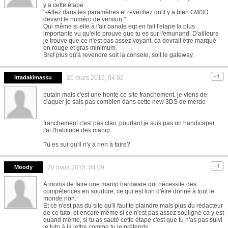
y a cette étape :
"-Allez dans les paramètres et revérifiez qu'il y a bien GW3D
devant le numéro de version."
Qui même si elle à l'air banale eqt en fait l'etape la plus
importante vu qu'elle prouve que tu es sur l'emunand. D'ailleurs
je trouve que ce n'est pas assez voyant, ca devrait être marqué
en rouge et gras minimum.
Bref plus qu'à revendre soit la console, soit le gateway.
Ittadakimassu
20 mars 2015, 04:02
putain mais c'est une honte ce site franchement, je viens de
claquer je sais pas combien dans cette new 3DS de merde
franchement c'est pas clair, pourtant je suis pas un handicaper,
j'ai l'habitude des manip.
Tu es sur qu'il n'y a rien à faire?
Moody
20 mars 2015, 04:09
A moins de faire une manip hardware qui nécessite des
compétences en soudure, ce qui est loin d'être donné à tout le
monde non.
Et ce n'est pas du site qu'il faut te plaindre mais plus du rédacteur
de ce tuto, et encore même si ce n'est pas assez souligné ca y est
quand même, si tu as sauté cette étape c'est que tu n'as pas suivi
le tuto à la lettre comme tu le prétends.