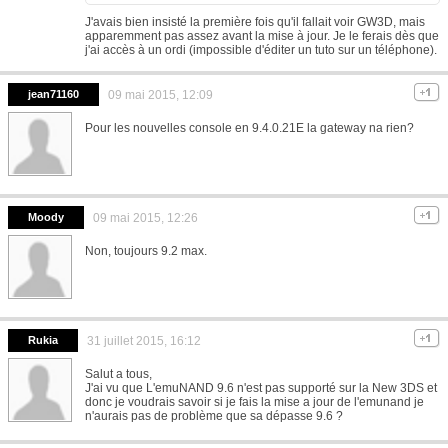
J'avais bien insisté la première fois qu'il fallait voir GW3D, mais
apparemment pas assez avant la mise à jour. Je le ferais dès que
j'ai accès à un ordi (impossible d'éditer un tuto sur un téléphone).
jean71160
09 mai 2015, 12:09
Pour les nouvelles console en 9.4.0.21E la gateway na rien?
Moody
09 mai 2015, 12:26
Non, toujours 9.2 max.
Rukia
31 juillet 2015, 16:12
Salut a tous,
J'ai vu que L'emuNAND 9.6 n'est pas supporté sur la New 3DS et
donc je voudrais savoir si je fais la mise a jour de l'emunand je
n'aurais pas de problème que sa dépasse 9.6 ?