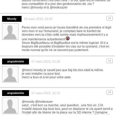
depuis l'emunand c'est bien cela ? si oui, quel est le meilleur ou
plus compatible et a jour des gestionnaires de .cia ?
merci @moody et & @motezazer
Moody
16 mars 2015, 23:55
Perso mon nnid perso je l'avais transféré de ma première xl légit
vers mon xl sur l'emunand, je comptais faire le tranfert de
données vers la n3ds cette soirée mais malheuresement il y a
une maintenance actuellement
Sinon BigBlueMenu et BigBlueBox est le même logiciel. Et il a
toujours été possible d'installer les cias sur la sysnand, c'est en
mode normal qu'ils ne se lancent pas justement.
angealexiela
17 mars 2015, 10:38
@merci moody je savait pas que big blu box etait la même.
je vais installer ca pour test,
merci a tous et à toi pour votre aide.
angealexiela
17 mars 2015, 16:15
@moody @motezazer
salut , c'est bon ca marche, seul question , une fois un .CIA
installé depuis big blue box, peut on deplacer le cia ayant servit a
l'install afin de liberer de la place sur la SD interne ? j'aimgine