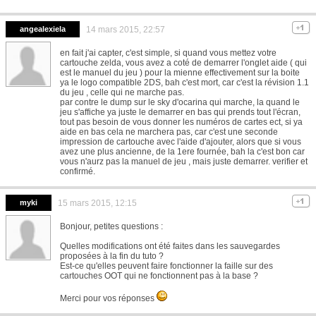
angealexiela
14 mars 2015, 22:57
en fait j'ai capter, c'est simple, si quand vous mettez votre
cartouche zelda, vous avez a coté de demarrer l'onglet aide ( qui
est le manuel du jeu ) pour la mienne effectivement sur la boite
ya le logo compatible 2DS, bah c'est mort, car c'est la révision 1.1
du jeu , celle qui ne marche pas.
par contre le dump sur le sky d'ocarina qui marche, la quand le
jeu s'affiche ya juste le demarrer en bas qui prends tout l'écran,
tout pas besoin de vous donner les numéros de cartes ect, si ya
aide en bas cela ne marchera pas, car c'est une seconde
impression de cartouche avec l'aide d'ajouter, alors que si vous
avez une plus ancienne, de la 1ere fournée, bah la c'est bon car
vous n'aurz pas la manuel de jeu , mais juste demarrer. verifier et
confirmé.
myki
15 mars 2015, 12:15
Bonjour, petites questions :
Quelles modifications ont été faites dans les sauvegardes
proposées à la fin du tuto ?
Est-ce qu'elles peuvent faire fonctionner la faille sur des
cartouches OOT qui ne fonctionnent pas à la base ?
Merci pour vos réponses