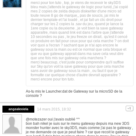
merci pour ton tuto , top, je viens de recevoir le sky3DS
bleu mais j'attends le gateway de logic pour lunid, j'ai copié
mes 2 copies de zelda depuis diskwriter d'une micro sd
toute neuve 8 go de marque,, pas de soucis, jai mis le
dernier template et l'ai loadé , et jai fait un clic droit pour
charger sur les 2 copies la .sav du jeu, quand je lance la
1ere copie ou la deuxieme , je voit bien la save gateway
apparaitre, mais quand link est dans l'arbre que j'attende
10 secondes ou pas , le jeu freeze on dirait.. qu'est il cencé
ce produire en fait pour ceux pour qui cela marche ? on doit
voir quoi a l'ecran ? sachant que je n'ai aps encore le
gateway sous la main.ou est ce normal que cela bloque et
que vu que gateway apprait dans ma save cela veut dire
que une fois mis sur gateway cela marchera ?
merci beaucoup, c'est juste pour comprendre qu'il suffise
sur Sky qu'on voit la save gateway pour que cela marche
sans avoir de gateway sous la main , ou faut il que je
formatte car quelque chose d'autre devrait apparaitre ?
merci encore pour ton tuto.
As-tu mis le Launcher.dat de Gateway sur la microSD de la
console ?
angealexiela
14 mars 2015, 18:32
@motezazer oui j'avais oublié ^^
bon bah nikel je suis sur le menu gateway depuis ma new 3DS
monster hunter avec le sky3DS, mais comme j'ai pas le gateway ,
je me demande ce que je peut faire ? car que recoit le gateway