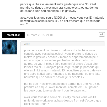
par ce que j'hesite vraiment entre garder que une N3DS et
prendre ce risque , avec mon vrai compte ect... ou garder les
deux donc tune seulement pour le gateway...
avez vous tous une seule N3DS et y mettez vous vos ID nintendo
network avec achats dessus ? on est d'accord que c'est risqué...
non ?
motezazer
16 mars 2015, 21:01
pour ceux ayant un nintendo network id attaché a votre
console avec vos achat et tout , vous prenez le risque de
mettre le gateway dessus ? meme si apparement on peut
mixer nos jeux possedés par l'eshop et des backup ou
autres, ou vaut il mieux faire comme j'ai prevu c'est a dire
laissez ma N3DS majora pour les jeux que je possede qui
elle est linké a mon nintendo ID , et utilisez pour le gateway
une autre N3DS sans nintendo Id de raccordé, ou une fake
nouvelle qui ne contient pas de jeux achetés ?
par ce que j'hesite vraiment entre garder que une N3DS et
prendre ce risque , avec mon vrai compte ect... ou garder
les deux donc tune seulement pour le gateway...
avez vous tous une seule N3DS et y mettez vous vos ID
nintendo network avec achats dessus ? on est d'accord que
c'est risqué... non ?