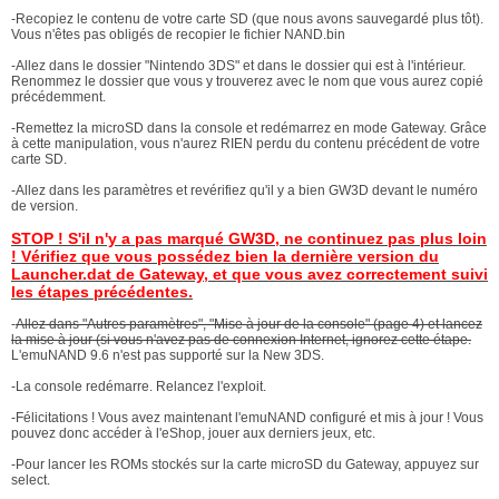
-Recopiez le contenu de votre carte SD (que nous avons sauvegardé plus tôt).
Vous n'êtes pas obligés de recopier le fichier NAND.bin
-Allez dans le dossier "Nintendo 3DS" et dans le dossier qui est à l'intérieur.
Renommez le dossier que vous y trouverez avec le nom que vous aurez copié
précédemment.
-Remettez la microSD dans la console et redémarrez en mode Gateway. Grâce
à cette manipulation, vous n'aurez RIEN perdu du contenu précédent de votre
carte SD.
-Allez dans les paramètres et revérifiez qu'il y a bien GW3D devant le numéro
de version.
STOP ! S'il n'y a pas marqué GW3D, ne continuez pas plus loin
! Vérifiez que vous possédez bien la dernière version du
Launcher.dat de Gateway, et que vous avez correctement suivi
les étapes précédentes.
-
Allez dans "Autres paramètres", "Mise à jour de la console" (page 4) et lancez
la mise à jour (si vous n'avez pas de connexion Internet, ignorez cette étape.
L'emuNAND 9.6 n'est pas supporté sur la New 3DS.
-La console redémarre. Relancez l'exploit.
-Félicitations ! Vous avez maintenant l'emuNAND configuré et mis à jour ! Vous
pouvez donc accéder à l'eShop, jouer aux derniers jeux, etc.
-Pour lancer les ROMs stockés sur la carte microSD du Gateway, appuyez sur
select.