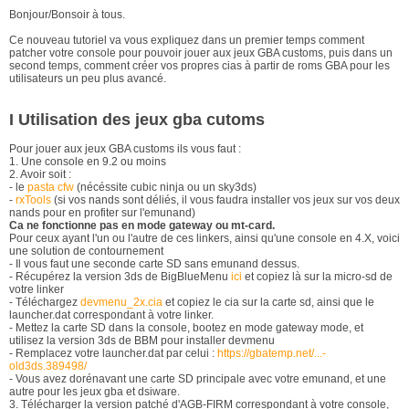
Bonjour/Bonsoir à tous.
Ce nouveau tutoriel va vous expliquez dans un premier temps comment
patcher votre console pour pouvoir jouer aux jeux GBA customs, puis dans un
second temps, comment créer vos propres cias à partir de roms GBA pour les
utilisateurs un peu plus avancé.
I Utilisation des jeux gba cutoms
Pour jouer aux jeux GBA customs ils vous faut :
1. Une console en 9.2 ou moins
2. Avoir soit :
- le
pasta cfw
(nécéssite cubic ninja ou un sky3ds)
-
rxTools
(si vos nands sont déliés, il vous faudra installer vos jeux sur vos deux
nands pour en profiter sur l'emunand)
Ca ne fonctionne pas en mode gateway ou mt-card.
Pour ceux ayant l'un ou l'autre de ces linkers, ainsi qu'une console en 4.X, voici
une solution de contournement
- Il vous faut une seconde carte SD sans emunand dessus.
- Récupérez la version 3ds de BigBlueMenu
ici
et copiez là sur la micro-sd de
votre linker
- Téléchargez
devmenu_2x.cia
et copiez le cia sur la carte sd, ainsi que le
launcher.dat correspondant à votre linker.
- Mettez la carte SD dans la console, bootez en mode gateway mode, et
utilisez la version 3ds de BBM pour installer devmenu
- Remplacez votre launcher.dat par celui :
https://gbatemp.net/...-
old3ds.389498/
- Vous avez dorénavant une carte SD principale avec votre emunand, et une
autre pour les jeux gba et dsiware.
3. Télécharger la version patché d'AGB-FIRM correspondant à votre console,