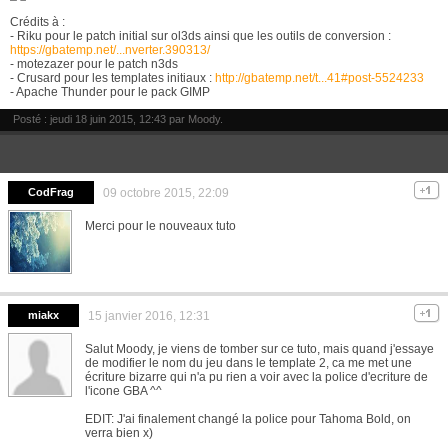
Crédits à :
- Riku pour le patch initial sur ol3ds ainsi que les outils de conversion :
https://gbatemp.net/...nverter.390313/
- motezazer pour le patch n3ds
- Crusard pour les templates initiaux :
http://gbatemp.net/t...41#post-5524233
- Apache Thunder pour le pack GIMP
Posté : jeudi 18 juin 2015, 12:43 par
Moody
.
CodFrag
09 octobre 2015, 22:09
Merci pour le nouveaux tuto
miakx
15 janvier 2016, 12:31
Salut Moody, je viens de tomber sur ce tuto, mais quand j'essaye
de modifier le nom du jeu dans le template 2, ca me met une
écriture bizarre qui n'a pu rien a voir avec la police d'ecriture de
l'icone GBA ^^
EDIT: J'ai finalement changé la police pour Tahoma Bold, on
verra bien x)