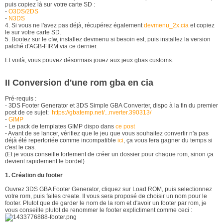
puis copiez là sur votre carte SD :
-
O3DS/2DS
-
N3DS
4. Si vous ne l'avez pas déjà, récupérez également
devmenu_2x.cia
et copiez
le sur votre carte SD.
5. Bootez sur le cfw, installez devmenu si besoin est, puis installez la version
patché d'AGB-FIRM via ce dernier.
Et voilà, vous pouvez désormais jouez aux jeux gbas customs.
II Conversion d'une rom gba en cia
Pré-requis :
- 3DS Footer Generator et 3DS Simple GBA Converter, dispo à la fin du premier
post de ce sujet:
https://gbatemp.net/...nverter.390313/
-
GIMP
- Le pack de templates GIMP dispo dans
ce post
- Avant de se lancer, vérifiez que le jeu que vous souhaitez convertir n'a pas
déjà été repertoriée comme incompatible
ici
, ça vous fera gagner du temps si
c'est le cas.
(Et je vous conseille fortement de créer un dossier pour chaque rom, sinon ça
devient rapidement le bordel)
1. Création du footer
Ouvrez 3DS GBA Footer Generator, cliquez sur Load ROM, puis selectionnez
votre rom, puis faites create. Il vous sera proposé de choisir un nom pour le
footer. Plutot que de garder le nom de la rom et d'avoir un footer par rom, je
vous conseille plutot de renommer le footer explictiment comme ceci :