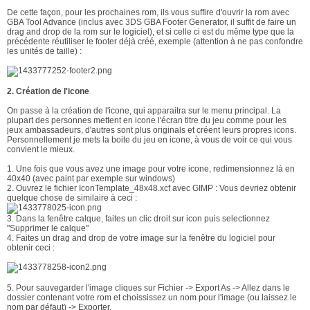
De cette façon, pour les prochaines rom, ils vous suffire d'ouvrir la rom avec
GBA Tool Advance (inclus avec 3DS GBA Footer Generator, il suffit de faire un
drag and drop de la rom sur le logiciel), et si celle ci est du même type que la
précédente réutiliser le footer déjà créé, exemple (attention à ne pas confondre
les unités de taille) :
2. Création de l'icone
On passe à la création de l'icone, qui apparaitra sur le menu principal. La
plupart des personnes mettent en icone l'écran titre du jeu comme pour les
jeux ambassadeurs, d'autres sont plus originals et créent leurs propres icons.
Personnellement je mets la boite du jeu en icone, à vous de voir ce qui vous
convient le mieux.
1. Une fois que vous avez une image pour votre icone, redimensionnez là en
40x40 (avec paint par exemple sur windows)
2. Ouvrez le fichier IconTemplate_48x48.xcf avec GIMP : Vous devriez obtenir
quelque chose de similaire à ceci :
3. Dans la fenêtre calque, faites un clic droit sur icon puis selectionnez
"Supprimer le calque"
4. Faites un drag and drop de votre image sur la fenêtre du logiciel pour
obtenir ceci :
5. Pour sauvegarder l'image cliques sur Fichier -> Export As -> Allez dans le
dossier contenant votre rom et choississez un nom pour l'image (ou laissez le
nom par défaut) -> Exporter.