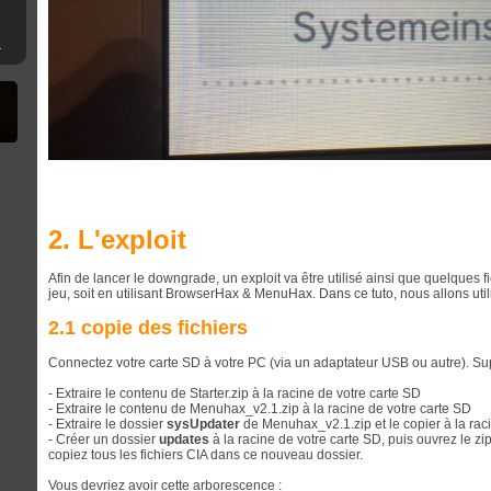
mware 4.XX
2. L'exploit
Afin de lancer le downgrade, un exploit va être utilisé ainsi que quelques f
jeu, soit en utilisant BrowserHax & MenuHax. Dans ce tuto, nous allons utilis
2.1 copie des fichiers
Connectez votre carte SD à votre PC (via un adaptateur USB ou autre). Su
- Extraire le contenu de Starter.zip à la racine de votre carte SD
- Extraire le contenu de Menuhax_v2.1.zip à la racine de votre carte SD
- Extraire le dossier
sysUpdater
de Menuhax_v2.1.zip et le copier à la rac
- Créer un dossier
updates
à la racine de votre carte SD, puis ouvrez le zip
copiez tous les fichiers CIA dans ce nouveau dossier.
Vous devriez avoir cette arborescence :