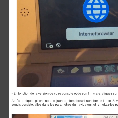
- En fonction de la version de votre console et de son firmware, cliquez sur
Après quelques glitchs noirs et jaunes, Homebrew Launcher se lance. Si v
soucis persiste, allez dans les paramètres du navigateur, et remettez-les pa