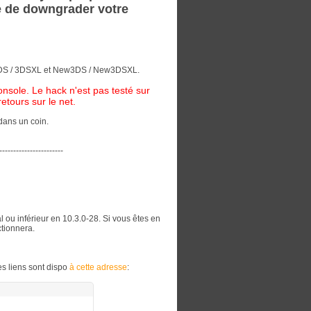
le de downgrader votre
 3DS / 3DSXL et New3DS / New3DSXL.
onsole. Le hack n'est pas testé sur
tours sur le net.
 dans un coin.
-----------------------
u inférieur en 10.3.0-28. Si vous êtes en
ctionnera.
es liens sont dispo
à cette adresse
: