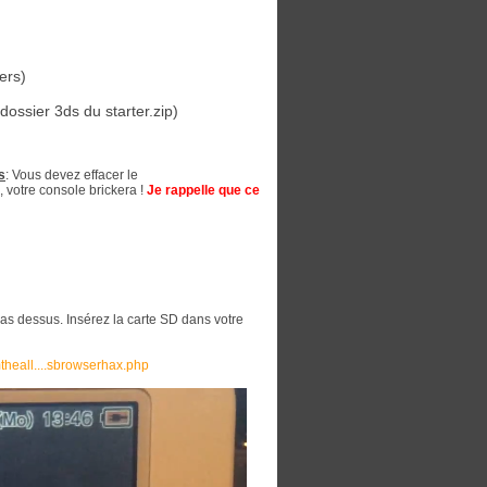
ers)
dossier 3ds du starter.zip)
s
: Vous devez effacer le
, votre console brickera !
Je rappelle que ce
 pas dessus. Insérez la carte SD dans votre
.mtheall....sbrowserhax.php