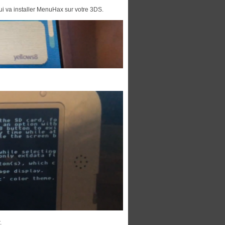
 va installer MenuHax sur votre 3DS.
.