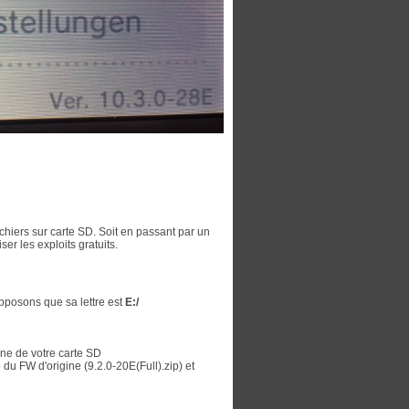
ichiers sur carte SD. Soit en passant par un
er les exploits gratuits.
pposons que sa lettre est
E:/
ine de votre carte SD
 du FW d'origine (9.2.0-20E(Full).zip) et