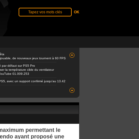
êta
 jouable, de nouveaux jeux tournent à 60 FPS
é par défaut sur PS5 Pro
er la température cible du ventilateur
e YouTube 01.009.253
PS5, avec un support confirmé jusqu'au 13.42
 maximum permettant le
tendo ayant proposé une