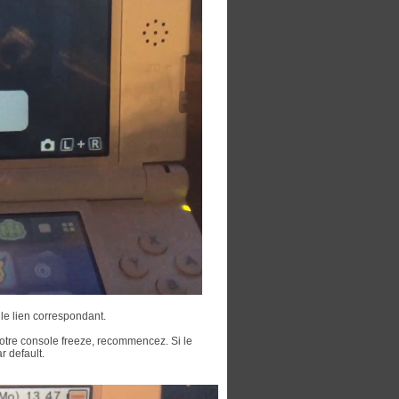
 le lien correspondant.
otre console freeze, recommencez. Si le
r default.