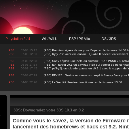
Playstation 3 / 4
Wii / Wii U
PSP / PS Vita
DS / 3DS
PS3
07-08 15:12
[PS5] Premiers signes de vie pour Yarpe sur le firmware 14.00 b
PS3
07-08 12:36
[PS5] Kyty PS5 accélère encore : Quake II devient entièrement
PS3
06-08 22:38
[PS5] Sony déploie une bêta du firmware PS5 : PSSR 2.0 activ
PS3
06-08 17:54
[PS5] fan_target v0.1 un payload PS5 qui permet de personnalis
PS3
06-08 17:45
[PS5] ps5-y2jb-autoloader passe en v0.9.1 avec le support d
PS3
05-08 07:29
[PS5] BD-JB5 : Gezine renomme son exploit Blu-ray Java pour 
PS3
04-08 22:20
[PS5] Le WebKit Userland fonctionne sur le firmware 13.60
3DS: Downgradez votre 3DS 10.3 en 9.2
Comme vous le savez, la version de Firmware
lancement des homebrews et hack est 9.2. Nin