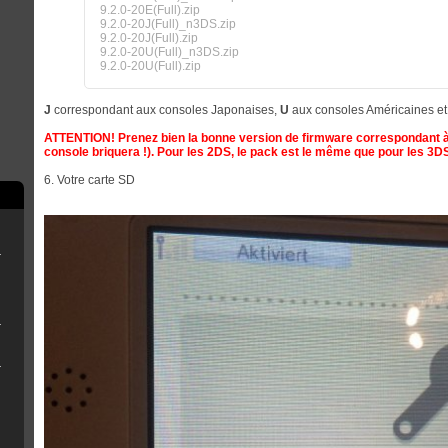
9.2.0-20E(Full).zip
9.2.0-20J(Full)_n3DS.zip
9.2.0-20J(Full).zip
9.2.0-20U(Full)_n3DS.zip
9.2.0-20U(Full).zip
J
correspondant aux consoles Japonaises,
U
aux consoles Américaines e
ATTENTION! Prenez bien la bonne version de firmware correspondant à
console briquera !). Pour les 2DS, le pack est le même que pour les 3D
6. Votre carte SD
rry Pi
ne clé USB
r OFW 4.8x
eemsync 4.1