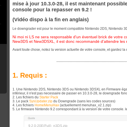
mise à jour 10.3.0-28, il est maintenant possib
console pour la repasser en 9.2 !
(Vidéo dispo à la fin en anglais)
Le downgrader est pour le moment compatible Nintendo 2DS, Nintendo
Ni moi ni LS ne sera responsable d'un éventuel brick de votre c
New3DS et New3DSXL, il est donc recommandé d'attendre les re
Avant toute chose, notez la version actuelle de votre console, et gardez la
--------------------------------------------------------------
1. Requis :
1. Une Nintendo 2DS, Nintendo 3DS ou Nintendo 3DSXL en Firmware égal o
inférieur, il n'est pas necessaire de passer en 10.3.0-28, le downgrade fon
2. Les fichiers du
Starter Pack
3. Le pack
SysUpdater.zip
du Downgrade (sans les codes sources)
4. Les fichiers
HomeMenuHax
(actuellement menuhax_v2.1.zip)
5. Le firmware Nintendo 9.2 correspondant à la version de votre console. l
9.2.0-20E(Full)_n3DS.zip