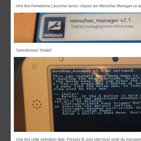
- Une fois Homebrew Launcher lancé, cliquez sur MenuHax Manager ce qui
- Selectionnez "Install"
- Une fois cette opération faite, Pressez B, puis start pour sortir du manager