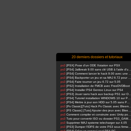
20 derniers dossiers et tutoriaux
ps3
[PSX] Pose d'un ODE Xstation sur PSX
ps3
[PS4] Jailbreak 9.00 sans clé USB à l'aide d'un Raspbe
ps3
[PS4] Comment lancer le hack 9.00 avec u
ps3
[PS4] Backporter un jeu et sa MAJ 6.72 pour 5.05
ps3
[PS4] Faire tourner un jeu 6.72 sur 5.05
ps3
[PS2] Installation de FMCB avec FreeDVDBoot
ps3
[PS4] Installer PS4 Gentoo Linux sur PS4
ps3
[PS3] Jouer sans hack aux backup PS1 su
ps3
[PS4] Tutoriel installation WINDOWS 10 sur PS4 !
ps3
[PS4] Mettre à jour son HDD sur 5.05 sans PSN activé
ps3
[Ps Classic][Tuto] Hack Ps Classic avec Bl
ps3
[PS Classic] [Tuto] Ajouter des jeux avec BleemSync
ps3
Comment compiler et construire avec Unity pour PS4 FPKG par RetroGamer74
ps3
Tuto pour convertir ISO ou dossier PS3_GAME en pkg en 1 Click compatible HAN
ps3
Supprimer MAJ systeme telecharger sur 4.05
ps3
[PS3] Dumper l'IDPS de votre PS3 sous firmware 4.81 ou 4.82
ps3
[PS4] Créer un server Local PS4-PC