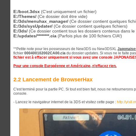
E:/boot.3dsx
(C'est uniquement un fichier)
E:/Themes/
(Ce dossier doit être vide)
E:/3ds/menuhax_manager/
(Ce dossier contient quelques fichi
E:/3ds/sysUpdater/
(Ce dossier contient quelques fichiers)
E:/3ds/
(Ce dossier contient tous les dossiers contenus dans le 
E:/updates/********.cia
(Parfois plus de 100 fichiers CIA!)
**Petite note pour les possesseurs de New3DS ou New3DSXL
Japonaise
fichier
000400102002CA00.cia
du dossier updates. Si vous ne le faite pas
fichier est à effacer uniquement si vous avez une console JAPONAISE!
Pour une console Européenne et Américaine, n'effacez rien.
2.2 Lancement de BrowserHax
C'est terminé pour la partie PC. Si tout est bien fait, nous ne retournerons
console.
- Lancez le navigateur internet de la 3DS et visitez cette page :
http://yls8