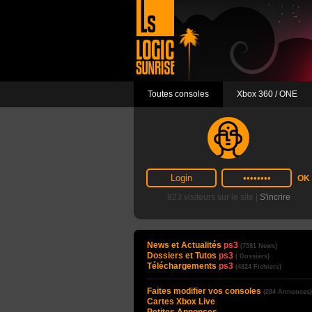
Toutes consoles
Xbox 360 / ONE
823 visiteurs sur le site |
S'incrire
News et Actualités
ps3
(7591 News)
Dossiers et Tutos
ps3
( Dossiers)
Téléchargements
ps3
(4824 Fichiers)
Faites modifier vos consoles
(284 Annonces)
Cartes Xbox Live