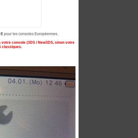
t
E
pour les consoles Européennes.
 votre console (3DS / New3DS, sinon votre
S classiques.