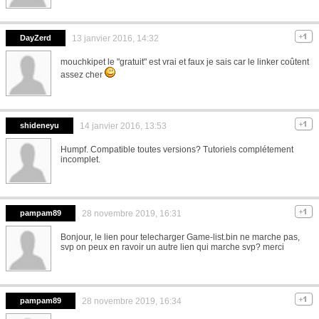
DayZerd
13 janvier 2016, 14:32
mouchkipet le "gratuit" est vrai et faux je sais car le linker coûtent
assez cher
shideneyu
14 janvier 2016, 13:53
Humpf. Compatible toutes versions? Tutoriels complétement
incomplet.
pampam89
28 novembre 2019, 16:31
Bonjour, le lien pour telecharger Game-list.bin ne marche pas,
svp on peux en ravoir un autre lien qui marche svp? merci
pampam89
28 novembre 2019, 16:34