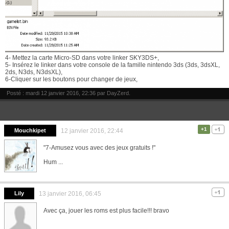
4- Mettez la carte Micro-SD dans votre linker SKY3DS+,
5- Insérez le linker dans votre console de la famille nintendo 3ds (3ds, 3dsXL,
2ds, N3ds, N3dsXL),
6-Cliquer sur les boutons pour changer de jeux,
Posté : mardi 12 janvier 2016, 22:36 par
DayZerd
.
+1
Mouchkipet
12 janvier 2016, 22:44
"7-Amusez vous avec des jeux gratuits !"
Hum ...
Lily
13 janvier 2016, 06:45
Avec ça, jouer les roms est plus facile!!! bravo