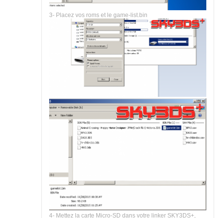
3- Placez vos roms et le game-list.bin
4- Mettez la carte Micro-SD dans votre linker SKY3DS+,