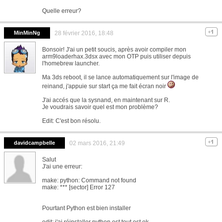
Quelle erreur?
MinMinNg
28 février 2016, 18:48
Bonsoir! J'ai un petit soucis, après avoir compiler mon
arm9loaderhax.3dsx avec mon OTP puis utiliser depuis
l'homebrew launcher.
Ma 3ds reboot, il se lance automatiquement sur l'image de
reinand, j'appuie sur start ça me fait écran noir
J'ai accés que la sysnand, en maintenant sur R.
Je voudrais savoir quel est mon problème?
Edit: C'est bon résolu.
davidcampbelle
02 mars 2016, 21:49
Salut
J'ai une erreur:
make: python: Command not found
make: *** [sector] Error 127
Pourtant Python est bien installer