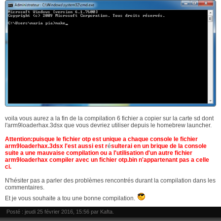
voila vous aurez a la fin de la compilation 6 fichier a copier sur la carte sd dont
l'arm9loaderhax.3dsx que vous devriez utiliser depuis le homebrew launcher.
Attention:puisque le fichier otp est unique a chaque console le fichier
arm9loaderhax.3dsx l'est aussi est r
é
sulterai en un brique de la console
suite a une mauvaise compilation ou a l'utilisation d'un autre fichier
arm9loaderhax compiler avec un fichier otp.bin n'appartenant pas a celle
ci.
N'hésiter pas a parler des problèmes rencontrés durant la compilation dans les
commentaires.
Et je vous souhaite a tou une bonne compilation.
Posté : jeudi 25 février 2016, 15:56 par
Kafta
.