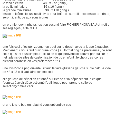
le fond d'écran 480 x 272 ( bmp )
la petite miniature 16 x 16 ( png )
la grande miniatures 300 x 170 ( png )
les sous-icônes focus facultatives pour l'effet de surbrillance des sous icônes,
seront identique aux sous icones
en premier ouvrir photoshop , en second faire FICHIER / NOUVEAU et mettre
ses réglages , et faire OK.
une fois ceci effectué , zoomer un peut sur le dessin avec la loupe à gauche.
Maintenant il vous faut ouvrir une icone ( au format png de préférence , ce sont
celle qui sont plus simple d'utilisation et qui peuvent se trouver partout sur le
net , pleins de sites de customisation de pc en n'ont , le choix des icones
biensur seront selon vos préférences ^^ ).
une fois l'icone png ouverte , il faut la faire glisser à gauche sur le calque vide
de 48 x 48 et il faut faire comme ceci:
clic gauche de sélection enfoncé sur l'icone et la déplacer sur le calque
(pensez à avoir désélectionné l'outil loupe pour prendre celle de
selection)comme ceci :
et une fois le bouton relaché vous optiendrez ceci: