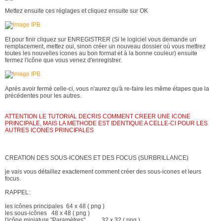
Mettez ensuite ces réglages et cliquez ensuite sur OK
Et pour finir cliquez sur ENREGISTRER (Si le logiciel vous demande un
remplacement, mettez oui, sinon créer un nouveau dossier où vous mettrez
toutes les nouvelles icones au bon format et à la bonne couleur) ensuite
fermez l'icône que vous venez d'enregistrer.
Aprés avoir fermé celle-ci, vous n'aurez qu'à re-faire les même étapes que la
précédentes pour les autres.
ATTENTION LE TUTORIAL DECRIS COMMENT CREER UNE ICONE
PRINCIPALE, MAIS LA METHODE EST IDENTIQUE A CELLE-CI POUR LES
AUTRES ICONES PRINCIPALES
CREATION DES SOUS-ICONES ET DES FOCUS (SURBRILLANCE)
je vais vous détaillez exactement comment créer des sous-icones et leurs
focus.
RAPPEL:
les icônes principales 64 x 48 ( png )
les sous-icônes 48 x 48 ( png )
l'icône miniature "Paramètres" 32 x 32 ( png )