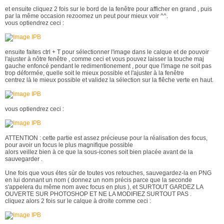
et ensuite cliquez 2 fois sur le bord de la fenêtre pour afficher en grand , puis
par la même occasion rezoomez un peut pour mieux voir ^^.
vous optiendrez ceci :
ensuite faites ctrl + T pour sélectionner l'image dans le calque et de pouvoir
l'ajuster à nôtre fenêtre , comme ceci et vous pouvez laisser la touche maj
gauche enfoncé pendant le redimentionement , pour que l'image ne soit pas
trop déformée, quelle soit le mieux possible et l'ajuster à la fenêtre
centrez là le mieux possible et validez la sélection sur la flêche verte en haut.
vous optiendrez ceci :
ATTENTION : cette partie est assez précieuse pour la réalisation des focus,
pour avoir un focus le plus magnifique possible
alors veillez bien à ce que la sous-icones soit bien placée avant de la
sauvegarder .
Une fois que vous étes sùr de toutes vos retouches, sauvegardez-la en PNG
en lui donnant un nom ( donnez un nom précis parce que la seconde
s'appelera du même nom avec focus en plus ), et SURTOUT GARDEZ LA
OUVERTE SUR PHOTOSHOP ET NE LA MODIFIEZ SURTOUT PAS .
cliquez alors 2 fois sur le calque à droite comme ceci :