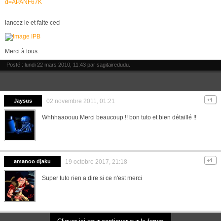
d=APANF67K
lancez le et faite ceci
Merci à tous.
Posté : lundi 22 mars 2010, 11:43 par
sagitairedudu
.
Jaysus
02 novembre 2011, 01:21
Whhhaaoouu Merci beaucoup !! bon tuto et bien détaillé !!
amanoo djaku
19 octobre 2017, 21:18
Super tuto rien a dire si ce n'est merci