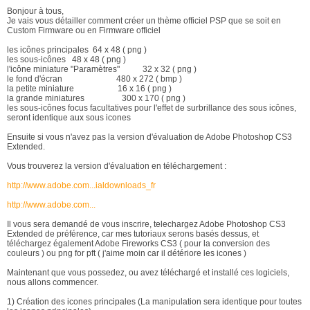
Bonjour à tous,
Je vais vous détailler comment créer un thème officiel PSP que se soit en
Custom Firmware ou en Firmware officiel
les icônes principales 64 x 48 ( png )
les sous-icônes 48 x 48 ( png )
l'icône miniature "Paramètres" 32 x 32 ( png )
le fond d'écran 480 x 272 ( bmp )
la petite miniature 16 x 16 ( png )
la grande miniatures 300 x 170 ( png )
les sous-icônes focus facultatives pour l'effet de surbrillance des sous icônes,
seront identique aux sous icones
Ensuite si vous n'avez pas la version d'évaluation de Adobe Photoshop CS3
Extended.
Vous trouverez la version d'évaluation en téléchargement :
http://www.adobe.com...ialdownloads_fr
http://www.adobe.com...
Il vous sera demandé de vous inscrire, telechargez Adobe Photoshop CS3
Extended de préférence, car mes tutoriaux serons basés dessus, et
téléchargez également Adobe Fireworks CS3 ( pour la conversion des
couleurs ) ou png for pft ( j'aime moin car il détériore les icones )
Maintenant que vous possedez, ou avez téléchargé et installé ces logiciels,
nous allons commencer.
1) Création des icones principales (La manipulation sera identique pour toutes