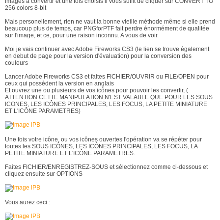
images à convertir et une fois choisis il vous suffit de cliquer sur CONVERT TO
256 colors 8-bit
Mais personellement, rien ne vaut la bonne vieille méthode même si elle prend
beaucoup plus de temps, car PNGforPTF fait perdre énormément de qualitée
sur l'image, et ce, pour une raison inconnu. A vous de voir.
Moi je vais continuer avec Adobe Fireworks CS3 (le lien se trouve également
en debut de page pour la version d'évaluation) pour la conversion des
couleurs
Lancer Adobe Fireworks CS3 et faites FICHIER/OUVRIR ou FILE/OPEN pour
ceux qui possèdent la version en anglais
Et ouvrez une ou plusieurs de vos icônes pour pouvoir les convertir, (
ATTENTION CETTE MANIPULATION N'EST VALABLE QUE POUR LES SOUS
ICONES, LES ICÔNES PRINCIPALES, LES FOCUS, LA PETITE MINIATURE
ET L'ICÔNE PARAMETRES)
Une fois votre icône, ou vos icônes ouvertes l'opération va se répéter pour
toutes les SOUS ICÔNES, LES ICÔNES PRINCIPALES, LES FOCUS, LA
PETITE MINIATURE ET L'ICÔNE PARAMETRES.
Faites FICHIER/ENREGISTREZ-SOUS et sélectionnez comme ci-dessous et
cliquez ensuite sur OPTIONS
Vous aurez ceci :