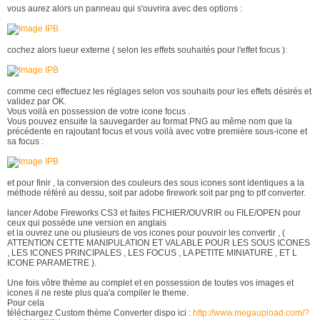
vous aurez alors un panneau qui s'ouvrira avec des options :
cochez alors lueur externe ( selon les effets souhaités pour l'effet focus ):
comme ceci effectuez les réglages selon vos souhaits pour les effets désirés et
validez par OK.
Vous voilà en possession de votre icone focus .
Vous pouvez ensuite la sauvegarder au format PNG au même nom que la
précédente en rajoutant focus et vous voilà avec votre première sous-icone et
sa focus :
et pour finir , la conversion des couleurs des sous icones sont identiques a la
méthode référé au dessu, soit par adobe firework soit par png to ptf converter.
lancer Adobe Fireworks CS3 et faites FICHIER/OUVRIR ou FILE/OPEN pour
ceux qui possède une version en anglais
et la ouvrez une ou plusieurs de vos icones pour pouvoir les convertir , (
ATTENTION CETTE MANIPULATION ET VALABLE POUR LES SOUS ICONES
, LES ICONES PRINCIPALES , LES FOCUS , LA PETITE MINIATURE , ET L
ICONE PARAMETRE ).
Une fois vôtre thème au complet et en possession de toutes vos images et
icones il ne reste plus qua'a compiler le theme.
Pour cela
téléchargez Custom thème Converter dispo ici :
http://www.megaupload.com/?