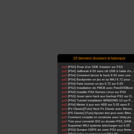
20 derniers dossiers et tutoriaux
ps3
[PSX] Pose d'un ODE Xstation sur PSX
ps3
[PS4] Jailbreak 9.00 sans clé USB à l'aide d'un Raspbe
ps3
[PS4] Comment lancer le hack 9.00 avec u
ps3
[PS4] Backporter un jeu et sa MAJ 6.72 pour 5.05
ps3
[PS4] Faire tourner un jeu 6.72 sur 5.05
ps3
[PS2] Installation de FMCB avec FreeDVDBoot
ps3
[PS4] Installer PS4 Gentoo Linux sur PS4
ps3
[PS3] Jouer sans hack aux backup PS1 su
ps3
[PS4] Tutoriel installation WINDOWS 10 sur PS4 !
ps3
[PS4] Mettre à jour son HDD sur 5.05 sans PSN activé
ps3
[Ps Classic][Tuto] Hack Ps Classic avec Bl
ps3
[PS Classic] [Tuto] Ajouter des jeux avec BleemSync
ps3
Comment compiler et construire avec Unity pour PS4 FPKG par RetroGamer74
ps3
Tuto pour convertir ISO ou dossier PS3_GAME en pkg en 1 Click compatible HAN
ps3
Supprimer MAJ systeme telecharger sur 4.05
ps3
[PS3] Dumper l'IDPS de votre PS3 sous firmware 4.81 ou 4.82
ps3
[PS4] Créer un server Local PS4-PC