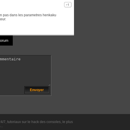
 non pas dans les parametres henkaku
eur.
 forum
Envoyer
24/7, tutoriaux sur le hack des consoles, le plus
..