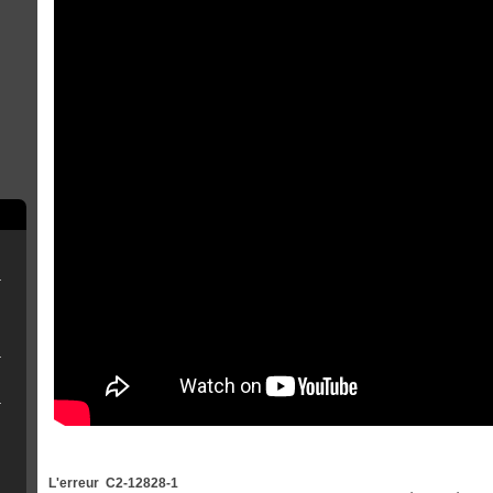
rry Pi
ne clé USB
r OFW 4.8x
eemsync 4.1
L'erreur C2-12828-1