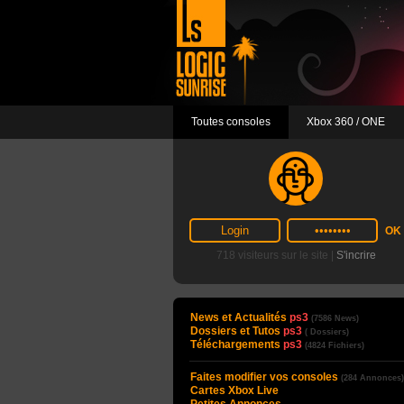
Toutes consoles
Xbox 360 / ONE
718 visiteurs sur le site |
S'incrire
News et Actualités
ps3
(7586 News)
Dossiers et Tutos
ps3
( Dossiers)
Téléchargements
ps3
(4824 Fichiers)
Faites modifier vos consoles
(284 Annonces)
Cartes Xbox Live