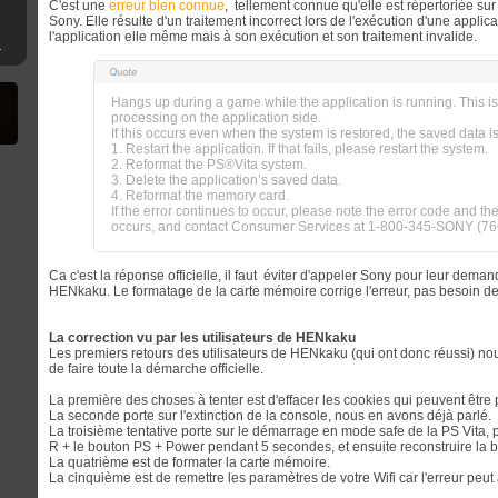
C'est une
erreur bien connue
, tellement connue qu'elle est répertoriée sur
Sony. Elle résulte d'un traitement incorrect lors de l'exécution d'une applica
l'application elle même mais à son exécution et son traitement invalide.
mware 4.XX
Hangs up during a game while the application is running. This i
processing on the application side.
If this occurs even when the system is restored, the saved data i
1. Restart the application. If that fails, please restart the system.
2. Reformat the PS®Vita system.
3. Delete the application’s saved data.
4. Reformat the memory card.
If the error continues to occur, please note the error code and the 
occurs, and contact Consumer Services at 1-800-345-SONY (76
Ca c'est la réponse officielle, il faut éviter d'appeler Sony pour leur dem
HENkaku. Le formatage de la carte mémoire corrige l'erreur, pas besoin de t
La correction vu par les utilisateurs de HENkaku
Les premiers retours des utilisateurs de HENkaku (qui ont donc réussi) no
de faire toute la démarche officielle.
La première des choses à tenter est d'effacer les cookies qui peuvent être
La seconde porte sur l'extinction de la console, nous en avons déjà parlé.
La troisième tentative porte sur le démarrage en mode safe de la PS Vita, po
R + le bouton PS + Power pendant 5 secondes, et ensuite reconstruire la
La quatrième est de formater la carte mémoire.
La cinquième est de remettre les paramètres de votre Wifi car l'erreur peut 