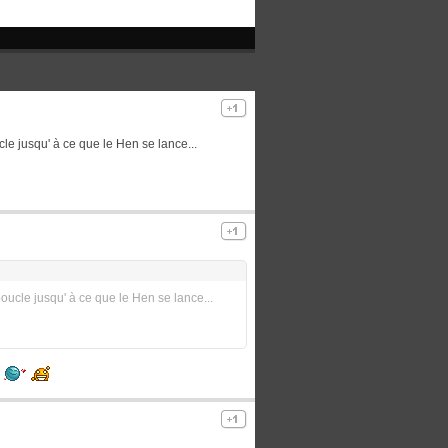
cle jusqu' à ce que le Hen se lance...
boucle jusqu' à ce que le Hen se lance...
s