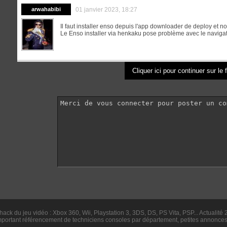
arwahabibi
01 janvier 2023, 18:27
Il faut installer enso depuis l'app downloader de deploy et
Le Enso installer via henkaku pose problème avec le navigat
Cliquer ici pour continuer sur le
hack du jeu vidéo : Xbox 360, Wii, Playstation 3, 3DS, DS, PS Vita, PSP... Actualité 
mportant référencement de techniciens consoles par département, petites annonces.