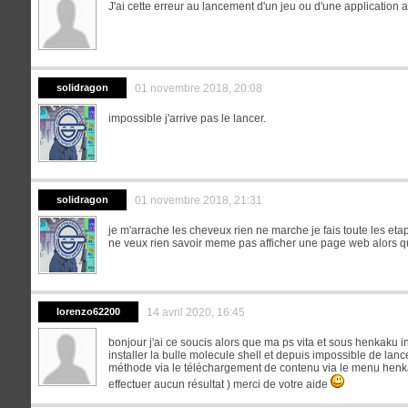
J'ai cette erreur au lancement d'un jeu ou d'une application a
solidragon
01 novembre 2018, 20:08
impossible j'arrive pas le lancer.
solidragon
01 novembre 2018, 21:31
je m'arrache les cheveux rien ne marche je fais toute les etap
ne veux rien savoir meme pas afficher une page web alors qu
lorenzo62200
14 avril 2020, 16:45
bonjour j'ai ce soucis alors que ma ps vita et sous henkaku i
installer la bulle molecule shell et depuis impossible de lance
méthode via le téléchargement de contenu via le menu henka
effectuer aucun résultat ) merci de votre aide