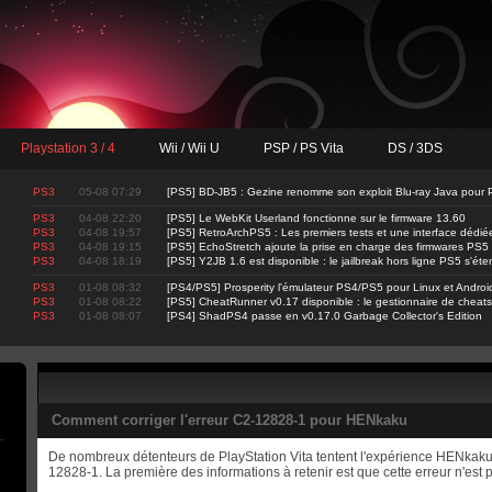
Playstation 3 / 4
Wii / Wii U
PSP / PS Vita
DS / 3DS
PS3
05-08 07:29
[PS5] BD-JB5 : Gezine renomme son exploit Blu-ray Java pour 
PS3
04-08 22:20
[PS5] Le WebKit Userland fonctionne sur le firmware 13.60
PS3
04-08 19:57
[PS5] RetroArchPS5 : Les premiers tests et une interface dédié
PS3
04-08 19:15
[PS5] EchoStretch ajoute la prise en charge des firmwares PS5
PS3
04-08 18:19
[PS5] Y2JB 1.6 est disponible : le jailbreak hors ligne PS5 s'ét
PS3
01-08 08:32
[PS4/PS5] Prosperity l'émulateur PS4/PS5 pour Linux et Android i
PS3
01-08 08:22
[PS5] CheatRunner v0.17 disponible : le gestionnaire de cheat
PS3
01-08 08:07
[PS4] ShadPS4 passe en v0.17.0 Garbage Collector's Edition
Comment corriger l'erreur C2-12828-1 pour HENkaku
De nombreux détenteurs de PlayStation Vita tentent l'expérience HENkaku
12828-1. La première des informations à retenir est que cette erreur n'est