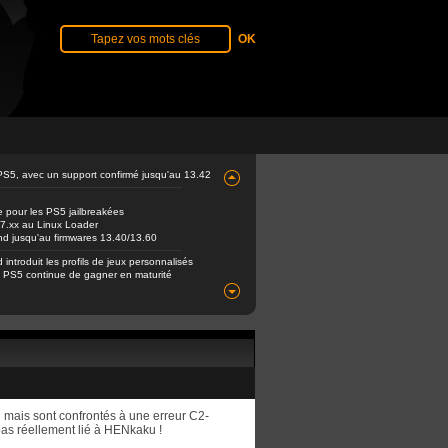
PS5, avec un support confirmé jusqu'au 13.42
e pour les PS5 jailbreakées
 7.xx au Linux Loader
end jusqu'au firmwares 13.40/13.60
ntroduit les profils de jeux personnalisés
s PS5 continue de gagner en maturité
 mais sont confrontés à une erreur C2-
 pas réellement lié à HENkaku !