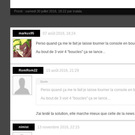
Posté : samedi 30 juillet 2016, 18:22 par
tralala
.
markus95
07 août 2016, 16:24
Perso quand ça me le fait je laisse tourner la console en bou
Au bout de 3 voir 4 "boucles" ça se lance...
RomRom22
15 août 2016, 21:29
Perso quand ça me le fait je laisse tourner la console en 
Au bout de 3 voir 4 "boucles" ça se lance...
J'ai testé ta solution, elle marche mieux que celle de la new
nimist
13 novembre 2016, 22:15