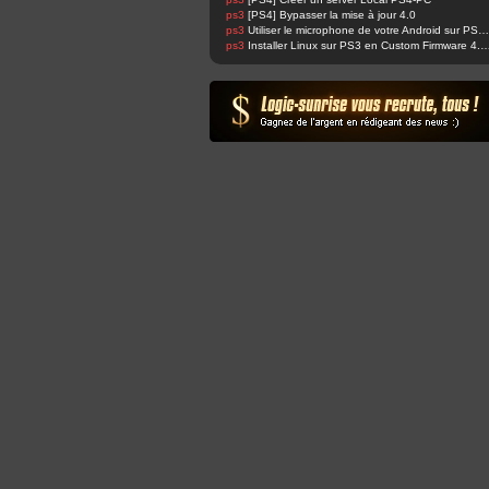
ps3
[PS4] Bypasser la mise à jour 4.0
ps3
Utiliser le microphone de votre Android sur PS4 et changer sa voix facilement !
ps3
Installer Linux sur PS3 en Custom Fir