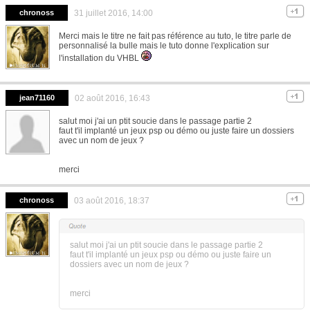
chronoss
31 juillet 2016, 14:00
Merci mais le titre ne fait pas référence au tuto, le titre parle de
personnalisé la bulle mais le tuto donne l'explication sur
l'installation du VHBL
jean71160
02 août 2016, 16:43
salut moi j'ai un ptit soucie dans le passage partie 2
faut t'il implanté un jeux psp ou démo ou juste faire un dossiers
avec un nom de jeux ?
merci
chronoss
03 août 2016, 18:37
salut moi j'ai un ptit soucie dans le passage partie 2
faut t'il implanté un jeux psp ou démo ou juste faire un
dossiers avec un nom de jeux ?
merci