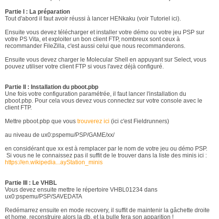
Partie I : La préparation
Tout d'abord il faut avoir réussi à lancer HENkaku (voir Tutoriel ici).
Ensuite vous devez télécharger et installer votre démo ou votre jeu PSP sur
votre PS Vita, et exploiter un bon client FTP, nombreux sont ceux à
recommander FileZilla, c'est aussi celui que nous recommanderons.
Ensuite vous devez charger le Molecular Shell en appuyant sur Select, vous
pouvez utiliser votre client FTP si vous l'avez déjà configuré.
Partie II : Installation du pboot.pbp
Une fois votre configuration paramétrée, il faut lancer l'installation du
pboot.pbp. Pour cela vous devez vous connectez sur votre console avec le
client FTP.
Mettre pboot.pbp que vous
trouverez ici
(ici c'est Fieldrunners)
au niveau de ux0:pspemu/PSP/GAME/xx/
en considérant que xx est à remplacer par le nom de votre jeu ou démo PSP.
Si vous ne le connaissez pas il suffit de le trouver dans la liste des minis ici :
https://en.wikipedia...ayStation_minis
Partie III : Le VHBL
Vous devez ensuite mettre le répertoire VHBL01234 dans
ux0:pspemu/PSP/SAVEDATA
Redémarrez ensuite en mode recovery, il suffit de maintenir la gâchette droite
et home, reconstruire alors la db, et la bulle fera son apparition !