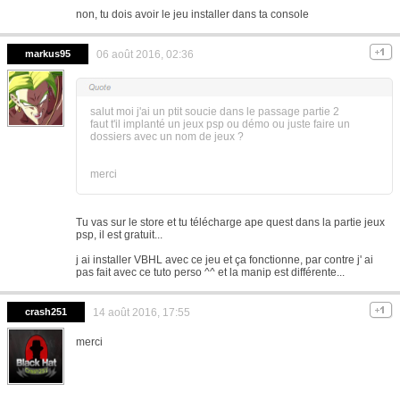
non, tu dois avoir le jeu installer dans ta console
markus95
06 août 2016, 02:36
salut moi j'ai un ptit soucie dans le passage partie 2
faut t'il implanté un jeux psp ou démo ou juste faire un
dossiers avec un nom de jeux ?
merci
Tu vas sur le store et tu télécharge ape quest dans la partie jeux
psp, il est gratuit...
j ai installer VBHL avec ce jeu et ça fonctionne, par contre j' ai
pas fait avec ce tuto perso ^^ et la manip est différente...
crash251
14 août 2016, 17:55
merci