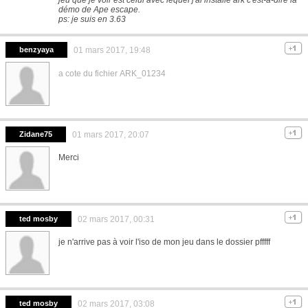
démo de Ape escape.
ps: je suis en 3.63
benzyaya
01 mars 2017, 19:48
a cote du fichier ARK_01234
Zidane75
01 mars 2017, 20:07
Merci
ted mosby
02 mars 2017, 00:31
je n'arrive pas à voir l'iso de mon jeu dans le dossier pfffff
ted mosby
02 mars 2017, 03:08