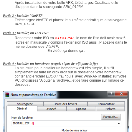
Après installation de votre bulle ARK, téléchargez
OneMenu
et le
dézippez dans la sauvegarde
ARK_01234
Partie 2 :
Installez VitaFTP
Téléchargez
VitaFTP
et placez-le au même endroit que la sauvegarde
ARK_01234
Partie 3 :
Installez un ISO PSP
XXXXX.ISO
Renommez votre ISO en
: le nom de l'iso doit avoir max 5
lettres en majuscule y compris l’extension ISO aussi. Placez-le dans le
même dossier que
VitaFTP
.
En vidéo, ça donne ça :
Partie 4 :
Installez un homebrew (requis si pas de wifi pour le ftp)
La structure pour installer un homebrew est très simple, il suffit
simplement de faire un click droit sur le dossier de votre homebrew
contenant le fichier
EBOOT.PBP
puis, avec WinRAR installez sur votre
PC, choisissez "Ajouter à l'archive... et de faire comme sur l'image ci-
dessous :