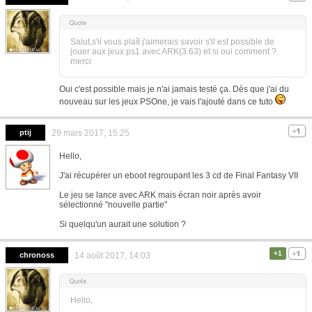
Salut,s'il vous plaît j'aimerais savoir s'il est possible de
jouer aux jeux ps1 avec ARK(3.63) et si oui comment ?
merci
Oui c'est possible mais je n'ai jamais testé ça. Dès que j'ai du
nouveau sur les jeux PSOne, je vais l'ajouté dans ce tuto
ptij
29 mars 2017, 15:25
Hello,
J'ai récupérer un eboot regroupant les 3 cd de Final Fantasy VII
Le jeu se lance avec ARK mais écran noir après avoir
sélectionné "nouvelle partie"
Si quelqu'un aurait une solution ?
+1
chronoss
14 août 2017, 14:03
Hello,