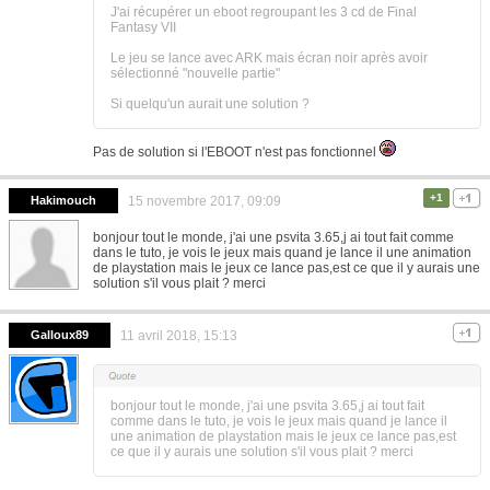
J'ai récupérer un eboot regroupant les 3 cd de Final
Fantasy VII
Le jeu se lance avec ARK mais écran noir après avoir
sélectionné "nouvelle partie"
Si quelqu'un aurait une solution ?
Pas de solution si l'EBOOT n'est pas fonctionnel
+1
Hakimouch
15 novembre 2017, 09:09
bonjour tout le monde, j'ai une psvita 3.65,j ai tout fait comme
dans le tuto, je vois le jeux mais quand je lance il une animation
de playstation mais le jeux ce lance pas,est ce que il y aurais une
solution s'il vous plait ? merci
Galloux89
11 avril 2018, 15:13
bonjour tout le monde, j'ai une psvita 3.65,j ai tout fait
comme dans le tuto, je vois le jeux mais quand je lance il
une animation de playstation mais le jeux ce lance pas,est
ce que il y aurais une solution s'il vous plait ? merci