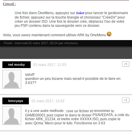
Conseil :
Select
Une fois dans OneMenu, appuyez sur
pour lancer le gestionnaire
de fichier, appuyez sur la touche triangle et choisissez "
CréeDir
" pour
créer un dossier ISO. Une fois le dossier crée, déplacez l'iso de votre
jeu PSP contenu dans la sauvegarde vers ce dossier.
Voila, vous savez maintenant comment utiliser ARK by OneMenu
Posté : mercredi 01 mars 2017, 00:24 par
chronoss
.
ted mosby
01 mars 2017, 12:03
salut!!
question un peu bizarre mais serait-il possible de le faire en
3.63??
benzyaya
01 mars 2017, 13:02
il y a une autre methode
renommer
: cree un fichier et
le:
PSAVEDATA, a cote du
GAME00001 puis copier le dans le dosier
fichier ARK_01234, et metre votre XXXXX.ISO, puis copie le
avec Qcma. Merci pour le tuto. Fonctionne en 3.63