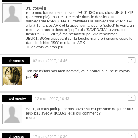
J'ai trouvé !!
renomme ton jeu psp mais pa JEU01.ISO,mets plutôt JEU01.ZIP
(par exemple) ensuite tu le copie dans le dossier d'une
sauvegarde PSP QCMA.Tu transfères la sauvegarde PSP du PC
à la #.Tu lances ARK et tu appui sur la touche "select",tu verra un
menu.va dans le dossier "psp" puis "SAVEDATA" tu verra ton
fichier "JEU01.ZIP",là maintenant tu peux le renommer
JEU01.ISO(en appuyant sur la touche triangle ) ensuite copie le
dans le fichier "ISO" et relance ARK...
Tu devrais voir ton jeu
chronoss
02 mars 2017, 14:46
Ton iso n'étais pas bien nommé, voila pourquoi tu ne le voyais
pas
ted mosby
12 mars 2017, 16:43
Salut,s'il vous plaît j'aimerais savoir s'il est possible de jouer aux
jeux ps1 avec ARK(3.63) et si oui comment ?
merci
chronoss
17 mars 2017, 10:30