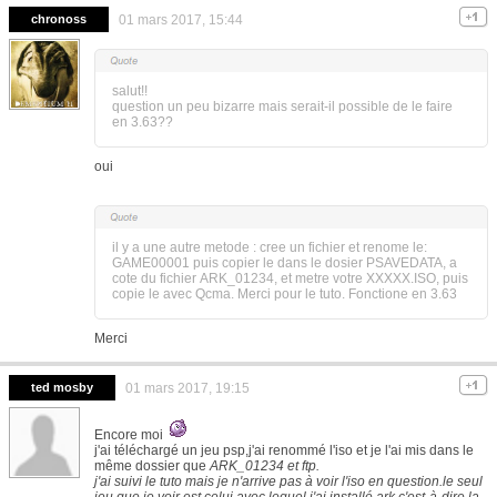
chronoss
01 mars 2017, 15:44
salut!!
question un peu bizarre mais serait-il possible de le faire
en 3.63??
oui
il y a une autre metode : cree un fichier et renome le:
GAME00001 puis copier le dans le dosier PSAVEDATA, a
cote du fichier ARK_01234, et metre votre XXXXX.ISO, puis
copie le avec Qcma. Merci pour le tuto. Fonctione en 3.63
Merci
ted mosby
01 mars 2017, 19:15
Encore moi
j'ai téléchargé un jeu psp,j'ai renommé l'iso et je l'ai mis dans le
même dossier que
ARK_01234 et ftp.
j'ai suivi le tuto mais je n'arrive pas à voir l'iso en question.le seul
jeu que je voir est celui avec lequel j'ai installé ark c'est-à-dire la