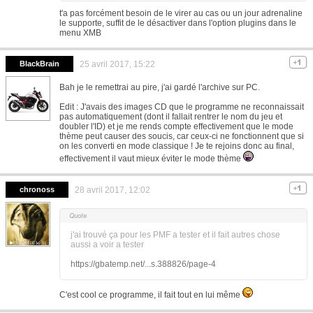
t'a pas forcément besoin de le virer au cas ou un jour adrenaline
le supporte, suffit de le désactiver dans l'option plugins dans le
menu XMB
BlackBrain
25 avril 2017, 15:22
Bah je le remettrai au pire, j'ai gardé l'archive sur PC.
Edit : J'avais des images CD que le programme ne reconnaissait
pas automatiquement (dont il fallait rentrer le nom du jeu et
doubler l'ID) et je me rends compte effectivement que le mode
thème peut causer des soucis, car ceux-ci ne fonctionnent que si
on les converti en mode classique ! Je te rejoins donc au final,
effectivement il vaut mieux éviter le mode thème
chronoss
28 avril 2017, 12:02
j'ai trouvé ça pour les PMF a tester et il fait autres chose
aussi a voir a tester
https://gbatemp.net/...s.388826/page-4
C'est cool ce programme, il fait tout en lui même