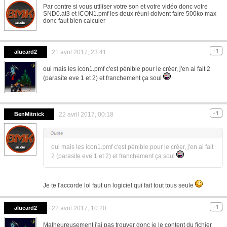
Par contre si vous utiliser votre son et votre vidéo donc votre
SND0.at3 et ICON1.pmf les deux réuni doivent faire 500ko max
donc faut bien calculer
alucard2
21 avril 2017, 23:41
oui mais les icon1.pmf c'est pénible pour le créer, j'en ai fait 2
(parasite eve 1 et 2) et franchement ça soul
BenMitnick
22 avril 2017, 00:18
oui mais les icon1.pmf c'est pénible pour le créer, j'en ai fait
2 (parasite eve 1 et 2) et franchement ça soul
Je te l'accorde lol faut un logiciel qui fait tout tous seule
alucard2
22 avril 2017, 10:20
Malheureusement j'ai pas trouver donc je le content du fichier