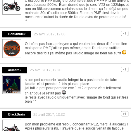
C'est cool le PMF mais le problème est que PMF + AT3 ne doivent
pas dépasser 500ko. Étant donné que je sors l'AT3 en 132kbps et
non en 66kbps comme certains tutos le disent, ça fait déjà un peu
moins de 30s d'audio pour 500ko. Faire un PMF c'est devoir
raccourcir d'autant la durée de l'audio et/ou de perdre en qualité
:/
BenMitnick
25 avril 2017, 12:08
Oui c'est pas faux après yen a qui veulent les deux d'où mon lien
mais perso PMF j'utilise pas même jamais l'audio me suffit et
encore des fois j'ai même pas l'audio image de fond me suffit
alucard2
25 avril 2017, 12:20
si ton pmf comporte l'audio intégré tu a pas besoin de faire
l'audio, c'est prendre 2 fois plus de place
j'ai fait le pmf pour parasite eve 1 et 2 et perso c'est tellement
chiant que je refait pas
je reste avec l'audio uniquement avec l'image de fond qui est très
bien ^^
BlackBrain
25 avril 2017, 13:32
Bon mon problème est résolu concernant PE2, merci à alucard2 !
Après plusieurs tests, il s'avère que le soucis venait du fait que