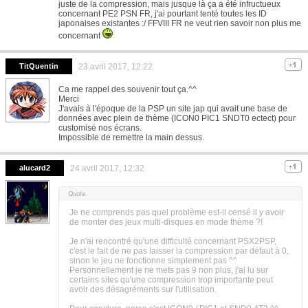
juste de la compression, mais jusque là ça a été infructueux
concernant PE2 PSN FR, j'ai pourtant tenté toutes les ID
japonaises existantes :/ FFVIII FR ne veut rien savoir non plus me
concernant
TitQuentin
23 avril 2017, 12:22
Ca me rappel des souvenir tout ça.^^
Merci
J'avais à l'époque de la PSP un site jap qui avait une base de
données avec plein de thème (ICON0 PIC1 SNDT0 ectect) pour
customisé nos écrans.
Impossible de remettre la main dessus.
alucard2
24 avril 2017, 12:32
Je ne comprends pas quel problème est-il censé il y avoir
de monter des jeux multi-disques en mode thème ?!
Je n'ai rencontré qu'une difficulté concernant PSX2PSP,
c'est le fait de ne pas laisser la compression par défaut à 0,
sinon le jeu ne fonctionne simplement pas ^^
Personnellement je ne mets pas 9 non plus, j'ai lu sur
certains sites qu'une compression trop importante peut
avoir des désagréments sur l'utilisation.