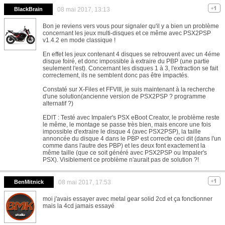
BlackBrain
08 mai 2017, 13:13
Bon je reviens vers vous pour signaler qu'il y a bien un problème
concernant les jeux multi-disques et ce même avec PSX2PSP
v1.4.2 en mode classique !
En effet les jeux contenant 4 disques se retrouvent avec un 4éme
disque foiré, et donc impossible à extraire du PBP (une partie
seulement l'est). Concernant les disques 1 à 3, l'extraction se fait
correctement, ils ne semblent donc pas être impactés.
Constaté sur X-Files et FFVIII, je suis maintenant à la recherche
d'une solution(ancienne version de PSX2PSP ? programme
alternatif ?)
EDIT : Testé avec Impaler's PSX eBoot Creator, le problème reste
le même, le montage se passe très bien, mais encore une fois
impossible d'extraire le disque 4 (avec PSX2PSP), la taille
annoncée du disque 4 dans le PBP est correcte ceci dit (dans l'un
comme dans l'autre des PBP) et les deux font exactement la
même taille (que ce soit généré avec PSX2PSP ou Impaler's
PSX). Visiblement ce problème n'aurait pas de solution ?!
BenMitnick
08 mai 2017, 17:53
moi j'avais essayer avec metal gear solid 2cd et ça fonctionner
mais la 4cd jamais essayé