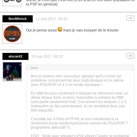
la PSP en général).
BenMitnick
12 mai 2017, 09:43
Oui je pense aussi
mais je vais essayer de le trouver
alucard2
15 mai 2017, 00:01
Bon je reviens vers vous pour signaler qu'il y a bien un
problème concernant les jeux multi-disques et ce même
avec PSX2PSP v1.4.2 en mode classique !
En effet les jeux contenant 4 disques se retrouvent avec un
4éme disque foiré, et donc impossible à extraire du PBP
(une partie seulement l'est). Concernant les disques 1 à 3,
l'extraction se fait correctement, ils ne semblent donc pas
être impactés.
Constaté sur X-Files et FFVIII, je suis maintenant à la
recherche d'une solution(ancienne version de PSX2PSP ?
programme alternatif ?)
EDIT : Testé avec Impaler's PSX eBoot Creator, le problème