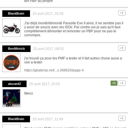
ton PBP au propre
BlackBrain
24 avril 2017, 20:28
J'ai déjà monté/démonté Parasite Eve II ainsi, il ne semble pas il
y avoir de soucis avec les ISOs. Par contre oui je sais qu'il faut
complètement démonter et remonter un PBP pour ne pas le
corrompre.
BenMitnick
25 avril 2017, 09:52
j'ai trouvé ça pour les PMF a tester et il fait autres chose aussi a
voir a tester
https://gbatemp.net/...s.388826/page-4
+1
alucard2
25 avril 2017, 10:53
Merci
BlackBrain
25 avril 2017, 11:49