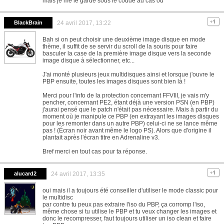
mais je me le garde sous le coude au cas ou
BlackBrain
24 avril 2017, 13:22
Bah si on peut choisir une deuxième image disque en mode
thème, il suffit de se servir du scroll de la souris pour faire
basculer la case de la première image disque vers la seconde
image disque à sélectionner, etc...
J'ai monté plusieurs jeux multidisques ainsi et lorsque j'ouvre le
PBP ensuite, toutes les images disques sont bien là !
Merci pour l'info de la protection concernant FFVIII, je vais m'y
pencher, concernant PE2, étant déjà une version PSN (en PBP)
j'aurai pensé que le patch n'était pas nécessaire. Mais à partir du
moment où je manipule ce PBP (en extrayant les images disques
pour les remonter dans un autre PBP) celui-ci ne se lance même
pas ! (Écran noir avant même le logo PS). Alors que d'origine il
plantait après l'écran titre en Adrenaline v3.
Bref merci en tout cas pour ta réponse.
alucard2
24 avril 2017, 13:35
oui mais il a toujours été conseiller d'utiliser le mode classic pour
le multidisc
par contre tu peux pas extraire l'iso du PBP, ça corromp l'iso,
même chose si tu utilise le PBP et tu veux changer les images et
donc le recompresser, faut toujours utiliser un iso clean et faire