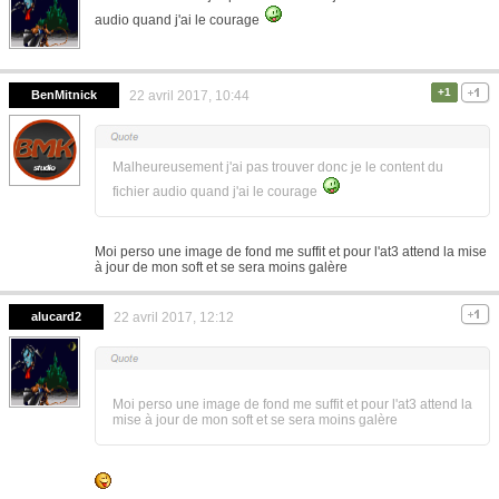
audio quand j'ai le courage
+1
BenMitnick
22 avril 2017, 10:44
Malheureusement j'ai pas trouver donc je le content du
fichier audio quand j'ai le courage
Moi perso une image de fond me suffit et pour l'at3 attend la mise
à jour de mon soft et se sera moins galère
alucard2
22 avril 2017, 12:12
Moi perso une image de fond me suffit et pour l'at3 attend la
mise à jour de mon soft et se sera moins galère