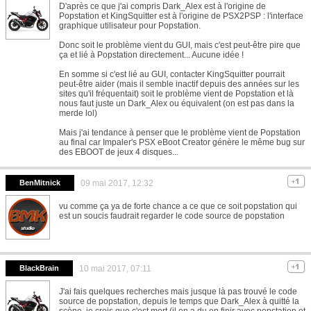
D'après ce que j'ai compris Dark_Alex est à l'origine de
Popstation et KingSquitter est à l'origine de PSX2PSP : l'interface
graphique utilisateur pour Popstation.
Donc soit le problème vient du GUI, mais c'est peut-être pire que
ça et lié à Popstation directement... Aucune idée !
En somme si c'est lié au GUI, contacter KingSquitter pourrait
peut-être aider (mais il semble inactif depuis des années sur les
sites qu'il fréquentait) soit le problème vient de Popstation et là
nous faut juste un Dark_Alex ou équivalent (on est pas dans la
merde lol)
Mais j'ai tendance à penser que le problème vient de Popstation
au final car Impaler's PSX eBoot Creator génère le même bug sur
des EBOOT de jeux 4 disques...
BenMitnick
09 mai 2017, 12:32
vu comme ça ya de forte chance a ce que ce soit popstation qui
est un soucis faudrait regarder le code source de popstation
BlackBrain
10 mai 2017, 07:11
J'ai fais quelques recherches mais jusque là pas trouvé le code
source de popstation, depuis le temps que Dark_Alex à quitté la
scène, je crois que c'est mort (il en a du en finir avec popstation et