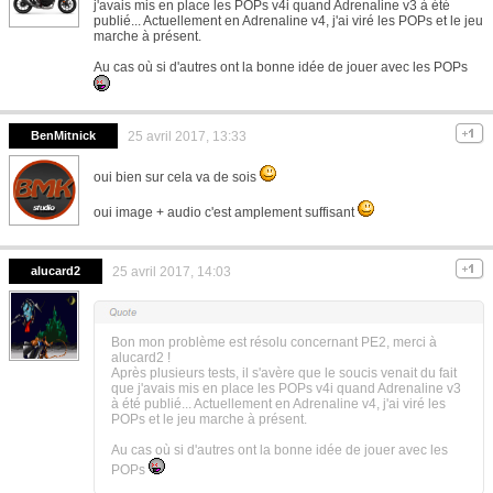
j'avais mis en place les POPs v4i quand Adrenaline v3 à été
publié... Actuellement en Adrenaline v4, j'ai viré les POPs et le jeu
marche à présent.
Au cas où si d'autres ont la bonne idée de jouer avec les POPs
BenMitnick
25 avril 2017, 13:33
oui bien sur cela va de sois
oui image + audio c'est amplement suffisant
alucard2
25 avril 2017, 14:03
Bon mon problème est résolu concernant PE2, merci à
alucard2 !
Après plusieurs tests, il s'avère que le soucis venait du fait
que j'avais mis en place les POPs v4i quand Adrenaline v3
à été publié... Actuellement en Adrenaline v4, j'ai viré les
POPs et le jeu marche à présent.
Au cas où si d'autres ont la bonne idée de jouer avec les
POPs