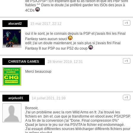
de PSX2PSP ! En espérant que tu as raison et que les PBP sont
fiables ^^ Dans le doute j'ai préféré garder les ISOs des jeux à
4CDs
alucard2
15 mai 2017, 22:12
oui il le sont, je le connais depuis la PSP et j'avais fini les Final
Fantasy sans aucun souci
edit: j'ai un doute maintenant, je sais plus si j'avais fini Final
Fantasy 8 sur PSP ou sur PS2 du coup
CHRISTIAN GAMES
28 février 2019, 12:31
Merci beaucoup
anjelus01
14 juillet 2021, 21:39
Bonsoir,
J'ai un problème avec la rom Wild Arms en fr. J'ai trouvé les
fichiers en .bin et .cue que je transforme en eboot avec PSX2PSP.
A la fin de la conversion j'ai "Done. Final compression 0%"
Quad je lance le jeu sur ma PSVITA le fichier est endommagé.
J'ai essayé différentes sources télécharger différents fichiers pour
le même résultat.