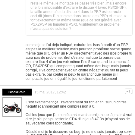
reste le même, le montage se passe très bien, mais encore
une fois impossible d'extraire le disque 4 (avec PSX2PSP),
la taille annoncée du disque 4 dans le PBP est correcte
ceci dit (dans l'un comme dans l'autre des PBP) et les deux
font exactement la même taille (que ce soit généré avec
PSX2PSP ou Impaler's PSX). Visiblement ce problème
n'aurait pas de solution ?!
comme je te l'ai déjà indiqué, extraire les isos à partir d'un PBP
est pas la meilleur solution,mais pour ton problème sache quand
même que si tu créer un PBP directement avec des isos propre tu
aura pas de problème. Bref c'est normal que tu puisse pas
extraire l'iso 4 d'un jeu voir même l'iso 5 car quand tu compact 4
CD, PSX2PSP qui comporte quand même des bugs mais jamais
corrigé, il va compacter avec un chiffre négatif et du fait tu peux
pas extraire, par contre je peux te garantir que même si il
compact le jeu en négatif, le jeu fonctionne parfaitement
BlackBrain
15 mai 2017, 12:42
C'est exactement ça : l'avancement du fichier fini sur un chiffre
négatif et annonçant une compression à 0.
Oui les jeux que j'ai monté ainsi marchaient jusque là, mais à vrai
dire je n'ai pas pu tester le CD4 d'un jeu à 4CDs (n'ayant pas de
sauvegarde correspondante).
Désolé moi je le découvre ce bug, je ne me suis jamais trop servi