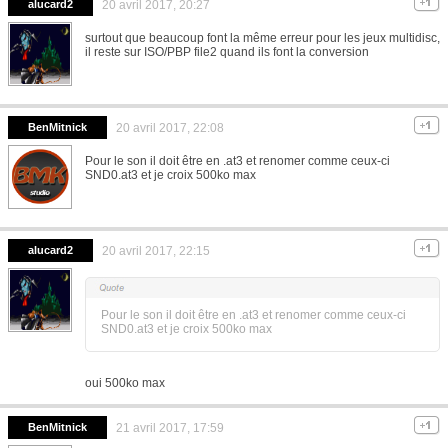
alucard2
20 avril 2017, 20:27
surtout que beaucoup font la même erreur pour les jeux multidisc,
il reste sur ISO/PBP file2 quand ils font la conversion
BenMitnick
20 avril 2017, 22:08
Pour le son il doit être en .at3 et renomer comme ceux-ci
SND0.at3 et je croix 500ko max
alucard2
20 avril 2017, 22:15
Pour le son il doit être en .at3 et renomer comme ceux-ci
SND0.at3 et je croix 500ko max
oui 500ko max
BenMitnick
21 avril 2017, 17:59