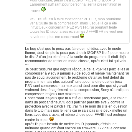
Pour conclure, perso c'est ICON0 / PIC1 et SND0.AT3 ^^
Largement suffisant pour personnaliser la présentation je
trouve
PS : J'ai réussi à faire fonctionner PE1 FR, mon problème
venait juste de la compression, mais jusque là ça a été
infructueux concernant PE2 PSN FR, j'ai pourtant tenté
toutes les ID japonaises existantes :/ FFVIII FR ne veut rien
savoir non plus me concernant
Le bug c'est que tu peux pas faire de multidisc avec le mode
theme, c'est simple tu peux pas choisir ISO/PBP file 2 pour mettre
le disc 2 d'un jeu et même à la sortie du programme il était déjà
recommander de rester en mode classic, après c'est toi qui vois
^^
Je peux t'assurer que depuis l'époque de la PSP les jeux je les ai
compresser à 9 et y a jamais eu de souci et même maintenant j'ai
pas de souci aucunement, le problème c'était au tout début du
programme mais plus aujourd'hui et pour te dire que les jeux
PSN sont compresser au max aussi c'est pour dire que si y avait
vraiment des désagrément sur la compression, Sony n'aurait pas
compresser les jeux aux maximum
Concernant les jeux que tu a cité qui fonctionne pas, je te l'ai dit
dans un post antérieur, tu dois patcher parasite eve 2 contre la
protection avec le patch HYD, j'ai mis le nom du site en question
dans le tuto mais pas le liens car je sais pas si je peux mettre un
liens avec des cracks, et même chose pour FFVIII il est protéger
contre la copie
après t'a plus besoin de mettre les ID japonais, c'était une
méthode quand ont était encore en firmware 3.72 de la console