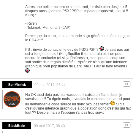
Après une petite recherche sur internet, il existe bien des jeux 5
disques aussi (comme PSX2PSP et Impaler proposent jusqu'à 5
ISOs) :
- Riven
- Tokimeki Memorial 2 (JAP)
Parce que du coup je me demande si ça génère le même bug sur
le CD4 et 5...
PS : Envie de contacter le dev de PSX2PSP ?
Je sais pas qui
est à l'origine du soft (KingSquitter il semblerait) et si on peut
encore le contacter (et si ça l'intéresse), mais pour le coup son
soft profite d'un regain d'intérêt... Après ce n'est qu'une interface
graphique pour popstation de Dark_AleX ! Faut le faire revenir !
BenMitnick
09 mai 2017, 06:44
Ha OK c'est déjà pas mal waouuuu il existe en 5cd et bein je
savais pas !!! Tu rigole mais je voulais le contacter moi aussi pour
lui demander le code source lol donc pkoi pas tenter
tu dis
c'est qu'une interface graphique à popstation donc c'est lui qui fait
tout ?? Désolé mais à l'époque j'ai pas trop suivit
BlackBrain
09 mai 2017, 08:43