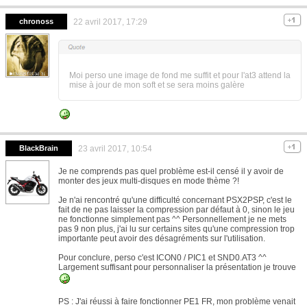
chronoss
22 avril 2017, 17:29
Moi perso une image de fond me suffit et pour l'at3 attend la
mise à jour de mon soft et se sera moins galère
BlackBrain
23 avril 2017, 10:54
Je ne comprends pas quel problème est-il censé il y avoir de
monter des jeux multi-disques en mode thème ?!
Je n'ai rencontré qu'une difficulté concernant PSX2PSP, c'est le
fait de ne pas laisser la compression par défaut à 0, sinon le jeu
ne fonctionne simplement pas ^^ Personnellement je ne mets
pas 9 non plus, j'ai lu sur certains sites qu'une compression trop
importante peut avoir des désagréments sur l'utilisation.
Pour conclure, perso c'est ICON0 / PIC1 et SND0.AT3 ^^
Largement suffisant pour personnaliser la présentation je trouve
PS : J'ai réussi à faire fonctionner PE1 FR, mon problème venait