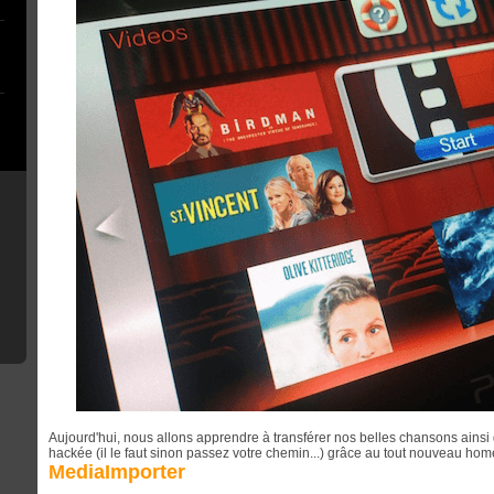
Aujourd'hui, nous allons apprendre à transférer nos belles chansons ainsi
hackée (il le faut sinon passez votre chemin...) grâce au tout nouveau hom
MediaImporter