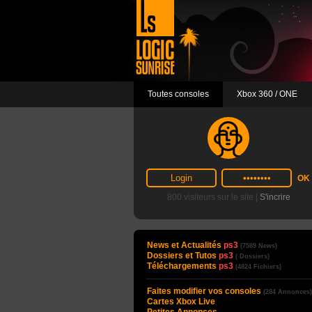
Toutes consoles
Xbox 360 / ONE
800 visiteurs sur le site |
S'incrire
News et Actualités
ps3
(7589 News)
Dossiers et Tutos
ps3
( Dossiers)
Téléchargements
ps3
(4824 Fichiers)
Faites modifier vos consoles
(284 Annonces)
Cartes Xbox Live