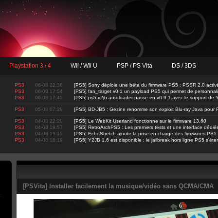
Playstation 3 / 4
Wii / Wii U
PSP / PS Vita
DS / 3DS
PS3
06-08 22:38
[PS5] Sony déploie une bêta du firmware PS5 : PSSR 2.0 activ
PS3
06-08 17:54
[PS5] fan_target v0.1 un payload PS5 qui permet de personnalis
PS3
06-08 17:45
[PS5] ps5-y2jb-autoloader passe en v0.9.1 avec le support d
PS3
05-08 07:29
[PS5] BD-JB5 : Gezine renomme son exploit Blu-ray Java pour 
PS3
04-08 22:20
[PS5] Le WebKit Userland fonctionne sur le firmware 13.60
PS3
04-08 19:57
[PS5] RetroArchPS5 : Les premiers tests et une interface dédié
PS3
04-08 19:15
[PS5] EchoStretch ajoute la prise en charge des firmwares PS5
PS3
04-08 18:19
[PS5] Y2JB 1.6 est disponible : le jailbreak hors ligne PS5 s'ét
[PSVita] Installer facilement la musique/vidéo sans QCMA/CMA