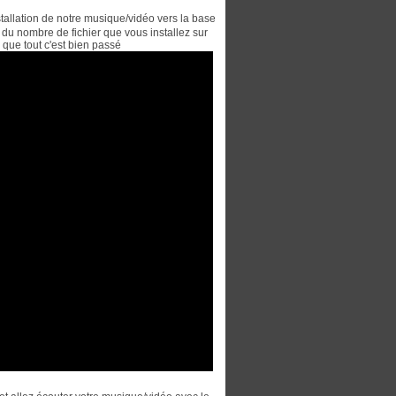
installation de notre musique/vidéo vers la base
u nombre de fichier que vous installez sur
que tout c'est bien passé