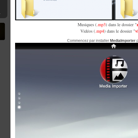
mware 4.XX
Musiques (
.mp3
) dans le dossier "
v
Vidéos (
.mp4
) dans le dossier "
Commencez par installer
MediaImporter
p