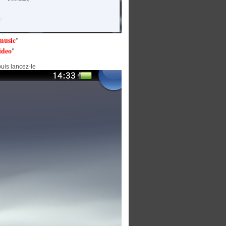
music
"
ideo
"
uis lancez-le