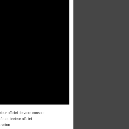
cteur officiel de votre console
éo du lecteur officiel
lication