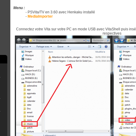
Menu :
- PSVita/TV en 3.60 avec Henkaku installé
-
MediaImporter
Connectez votre Vita sur votre PC en mode USB avec VitaShell puis insé
respectives
rry Pi
ne clé USB
r OFW 4.8x
eemsync 4.1