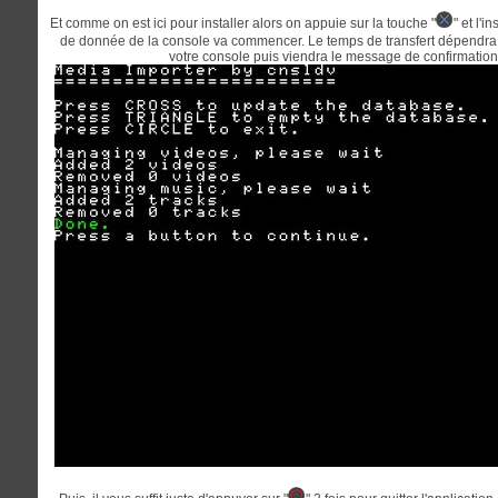
Et comme on est ici pour installer alors on appuie sur la touche "
" et l'
de donnée de la console va commencer. Le temps de transfert dépendra d
votre console puis viendra le message de confirmation 