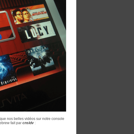
 que nos belles vidéos sur notre console
ebrew fait par
cnsldv
: