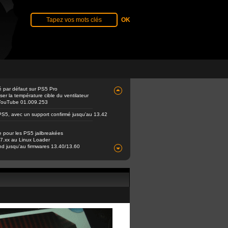
é par défaut sur PS5 Pro
er la température cible du ventilateur
e YouTube 01.009.253
PS5, avec un support confirmé jusqu'au 13.42
e pour les PS5 jailbreakées
 7.xx au Linux Loader
end jusqu'au firmwares 13.40/13.60