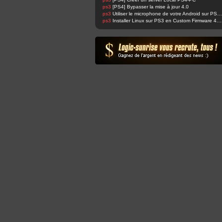
ps3
[PS4] Bypasser la mise à jour 4.0
ps3
Utiliser le microphone de votre Android sur PS4 et changer sa voix facilement !
ps3
Installer Linux sur PS3 en Custom Fir