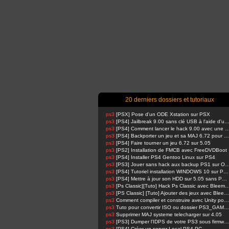
20 derniers dossiers et tutoriaux
ps3
[PSX] Pose d'un ODE Xstation sur PSX
ps3
[PS4] Jailbreak 9.00 sans clé USB à l'aide d'un Raspbe
ps3
[PS4] Comment lancer le hack 9.00 avec u
ps3
[PS4] Backporter un jeu et sa MAJ 6.72 pour 5.05
ps3
[PS4] Faire tourner un jeu 6.72 sur 5.05
ps3
[PS2] Installation de FMCB avec FreeDVDBoot
ps3
[PS4] Installer PS4 Gentoo Linux sur PS4
ps3
[PS3] Jouer sans hack aux backup PS1 su
ps3
[PS4] Tutoriel installation WINDOWS 10 sur PS4 !
ps3
[PS4] Mettre à jour son HDD sur 5.05 sans PSN activé
ps3
[Ps Classic][Tuto] Hack Ps Classic avec Bl
ps3
[PS Classic] [Tuto] Ajouter des jeux avec BleemSync
ps3
Comment compiler et construire avec Unity pour PS4 FPKG par RetroGamer74
ps3
Tuto pour convertir ISO ou dossier PS3_GAME en pkg en 1 Click compatible HAN
ps3
Supprimer MAJ systeme telecharger sur 4.05
ps3
[PS3] Dumper l'IDPS de votre PS3 sous firmware 4.81 ou 4.82
ps3
[PS4] Créer un server Local PS4-PC