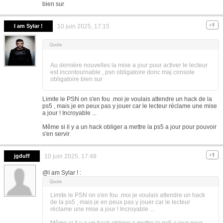
bien sur
I am Sylar !
10 juin 2025, 17:15
Au dernière nouvelles la mise a jour pour activer le lecteur
est incontournable , psn obligatoire donc maj console
obligatoire bien sur
Limite le PSN on s'en fou .moi je voulais attendre un hack de la
ps5 , mais je en peux pas y jouer car le lecteur réclame une mise
a jour ! Incroyable ...
Même si il y a un hack obliger a mettre la ps5 a jour pour pouvoir
s'en servir
jgduff
10 juin 2025, 17:48
@I am Sylar ! :
Limite le PSN on s'en fou .moi je voulais attendre un hack
de la ps5 , mais je en peux pas y jouer car le lecteur
réclame une mise a jour ! Incroyable ...