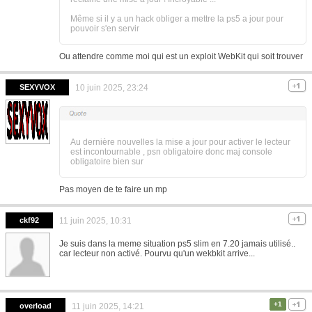
Même si il y a un hack obliger a mettre la ps5 a jour pour
pouvoir s'en servir
Ou attendre comme moi qui est un exploit WebKit qui soit trouver
SEXYVOX
10 juin 2025, 23:24
Au dernière nouvelles la mise a jour pour activer le lecteur
est incontournable , psn obligatoire donc maj console
obligatoire bien sur
Pas moyen de te faire un mp
ckf92
11 juin 2025, 10:31
Je suis dans la meme situation ps5 slim en 7.20 jamais utilisé..
car lecteur non activé. Pourvu qu'un wekbkit arrive...
+1
overload
11 juin 2025, 14:21