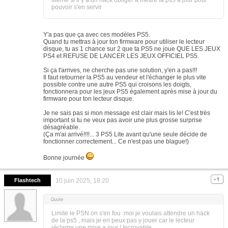
Même si il y a un hack obliger a mettre la ps5 a jour pour
pouvoir s'en servir
Y'a pas que ça avec ces modèles PS5.
Quand tu mettras à jour ton firmware pour utiliser le lecteur
disque, tu as 1 chance sur 2 que ta PS5 ne joue QUE LES JEUX
PS4 et REFUSE DE LANCER LES JEUX OFFICIEL PS5.
Si ça t'arrives, ne cherche pas une solution, y'en a pas!!!
Il faut retourner la PS5 au vendeur et l'échanger le plus vite
possible contre une autre PS5 qui croisons les doigts,
fonctionnera pour les jeux PS5 également après mise à jour du
firmware pour ton lecteur disque.
Je ne sais pas si mon message est clair mais lis le! C'est très
important si tu ne veux pas avoir une plus grosse surprise
désagréable.
(Ça m'ai arrivé!!!!... 3 PS5 Lite avant qu'une seule décide de
fonctionner correctement... Ce n'est pas une blague!)
Bonne journée
Flashtech
10 juin 2025, 18:20
Limite le PSN on s'en fou .moi je voulais attendre un hack
de la ps5 , mais je en peux pas y jouer car le lecteur
réclame une mise a jour ! Incroyable ...