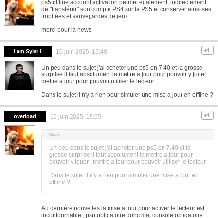
ps5 offline account activation permet également, indirectement
de "transférer" son compte PS4 sur la PS5 et conserver ainsi ses
trophées et sauvegardes de jeux
merci pour la news
I am Sylar !
10 juin 2025, 15:48
Un peu dans le sujet j'ai acheter une ps5 en 7.40 et la grosse
surprise il faut absolument la mettre a jour pour pouvoir y jouer :
mettre a jour pour pouvoir utiliser le lecteur
Dans le sujet il n'y a rien pour simuler une mise a jour en offline ?
overload
10 juin 2025, 15:55
Un peu dans le sujet j'ai acheter une ps5 en 7.40 et la
grosse surprise il faut absolument la mettre a jour pour
pouvoir y jouer : mettre a jour pour pouvoir utiliser le lecteur
Dans le sujet il n'y a rien pour simuler une mise a jour en
offline ?
Au dernière nouvelles la mise a jour pour activer le lecteur est
incontournable , psn obligatoire donc maj console obligatoire