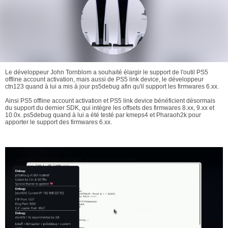
Le développeur John Tornblom a souhaité élargir le support de l'outil PS5
offline account activation, mais aussi de PS5 link device, le développeur
ctn123 quand à lui a mis à jour ps5debug afin qu'il support les firmwares 6.xx.
Ainsi PS5 offline account activation et PS5 link device bénéficient désormais
du support du dernier SDK, qui intègre les offsets des firmwares 8.xx, 9.xx et
10.0x. ps5debug quand à lui a été testé par kmeps4 et Pharaoh2k pour
apporter le support des firmwares 6.xx.