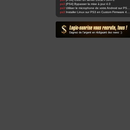
ps3
[PS4] Bypasser la mise à jour 4.0
ps3
Utiliser le microphone de votre Android sur PS4 et changer sa voix facilement !
ps3
Installer Linux sur PS3 en Custom Fir