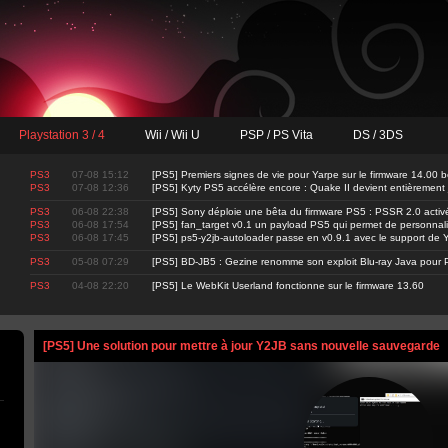
Playstation 3 / 4
Wii / Wii U
PSP / PS Vita
DS / 3DS
PS3
07-08 15:12
[PS5] Premiers signes de vie pour Yarpe sur le firmware 14.00 b
PS3
07-08 12:36
[PS5] Kyty PS5 accélère encore : Quake II devient entièrement
PS3
06-08 22:38
[PS5] Sony déploie une bêta du firmware PS5 : PSSR 2.0 activ
PS3
06-08 17:54
[PS5] fan_target v0.1 un payload PS5 qui permet de personnalis
PS3
06-08 17:45
[PS5] ps5-y2jb-autoloader passe en v0.9.1 avec le support d
PS3
05-08 07:29
[PS5] BD-JB5 : Gezine renomme son exploit Blu-ray Java pour 
PS3
04-08 22:20
[PS5] Le WebKit Userland fonctionne sur le firmware 13.60
[PS5] Une solution pour mettre à jour Y2JB sans nouvelle sauvegarde