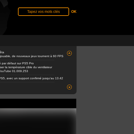
êta
 jouable, de nouveaux jeux tournent à 60 FPS
é par défaut sur PS5 Pro
er la température cible du ventilateur
e YouTube 01.009.253
PS5, avec un support confirmé jusqu'au 13.42