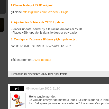
1.Cloner le dépôt Y2JB original :
mware 4.XX
git clone
https://github.com/Gezine/Y2JB.git
2. Ajouter les fichiers de Y2JB Updater :
- Placez update_server.py à la racine du dossier Y2JB
- Placez y2jb_updater.js dans le dossier payloads/
3. Configurer l’adresse IP dans y2jb_updater.js :
const UPDATE_SERVER_IP = "Votre_IP_PC";
Téléchargement :
y2jb-updater
Dimanche 09 Novembre 2025, 07:17 par
tralala
ptij
09 novembre 2025, 11:30
Hello tout le monde,
Je voulais essayer de mettre à jour Y2JB mais quand je lance 
list..." et après j'ai une erreur système "Une erreur s'est prod