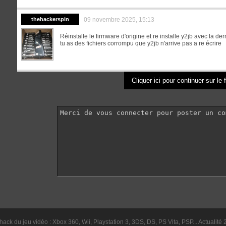
thehackerspin
09 novembre 2025, 15:13
Réinstalle le firmware d'origine et re installe y2jb avec la der
tu as des fichiers corrompu que y2jb n'arrive pas a re écrire
Cliquer ici pour continuer sur le
hack du jeu vidéo : Xbox 360, Wii, Playstation 3, 3DS, DS, PS Vita, PSP... Actualité 