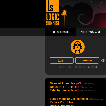
Toutes consoles
Xbox 360 / ONE
842 visiteurs sur le site |
S'incrire
News et Actualités
ps3
(7591 News)
Dossiers et Tutos
ps3
( Dossiers)
Téléchargements
ps3
(4824 Fichiers)
Faites modifier vos consoles
(284 Annonces)
Cartes Xbox Live