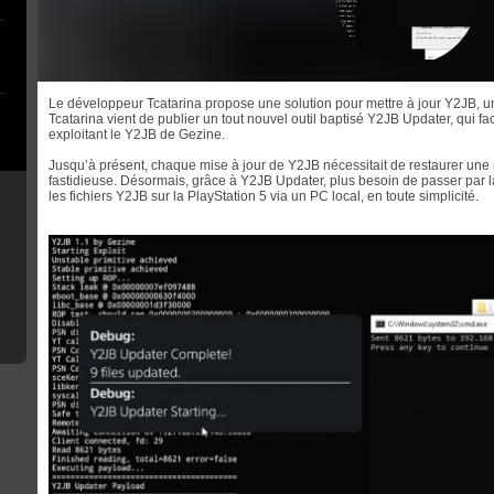
Le développeur Tcatarina propose une solution pour mettre à jour Y2JB, u
Tcatarina vient de publier un tout nouvel outil baptisé Y2JB Updater, qui fac
exploitant le Y2JB de Gezine.
Jusqu’à présent, chaque mise à jour de Y2JB nécessitait de restaurer un
fastidieuse. Désormais, grâce à Y2JB Updater, plus besoin de passer par là 
les fichiers Y2JB sur la PlayStation 5 via un PC local, en toute simplicité.