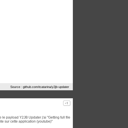
Source : github.com/tcatarina/y2jb-updater
le payload Y2JB Updater j'ai "Getting full file
uite sur cette application (youtube)"