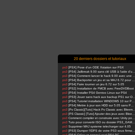
20 derniers dossiers et tutoriaux
ps3
[PSX] Pose d'un ODE Xstation sur PSX
ps3
[PS4] Jailbreak 9.00 sans clé USB à l'aide d'un Raspbe
ps3
[PS4] Comment lancer le hack 9.00 avec u
ps3
[PS4] Backporter un jeu et sa MAJ 6.72 pour 5.05
ps3
[PS4] Faire tourner un jeu 6.72 sur 5.05
ps3
[PS2] Installation de FMCB avec FreeDVDBoot
ps3
[PS4] Installer PS4 Gentoo Linux sur PS4
ps3
[PS3] Jouer sans hack aux backup PS1 su
ps3
[PS4] Tutoriel installation WINDOWS 10 sur PS4 !
ps3
[PS4] Mettre à jour son HDD sur 5.05 sans PSN activé
ps3
[Ps Classic][Tuto] Hack Ps Classic avec Bl
ps3
[PS Classic] [Tuto] Ajouter des jeux avec BleemSync
ps3
Comment compiler et construire avec Unity pour PS4 FPKG par RetroGamer74
ps3
Tuto pour convertir ISO ou dossier PS3_GAME en pkg en 1 Click compatible HAN
ps3
Supprimer MAJ systeme telecharger sur 4.05
ps3
[PS3] Dumper l'IDPS de votre PS3 sous firmware 4.81 ou 4.82
ps3
[PS4] Créer un server Local PS4-PC