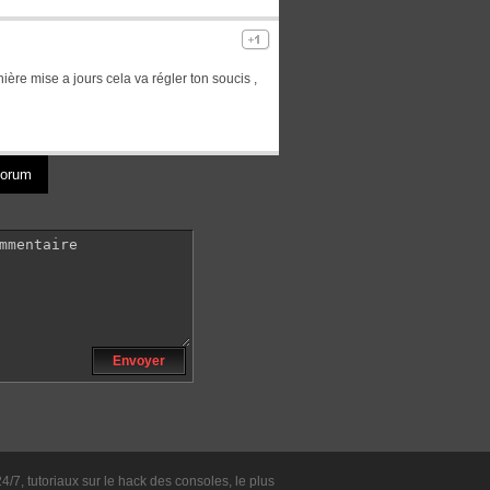
nière mise a jours cela va régler ton soucis ,
 forum
Envoyer
24/7, tutoriaux sur le hack des consoles, le plus