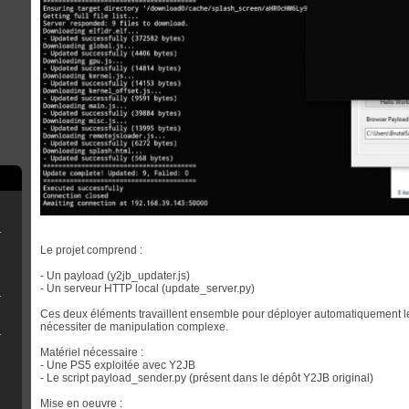
rry Pi
ne clé USB
Le projet comprend :
- Un payload (y2jb_updater.js)
- Un serveur HTTP local (update_server.py)
r OFW 4.8x
Ces deux éléments travaillent ensemble pour déployer automatiquement les 
nécessiter de manipulation complexe.
eemsync 4.1
Matériel nécessaire :
- Une PS5 exploitée avec Y2JB
- Le script payload_sender.py (présent dans le dépôt Y2JB original)
Mise en oeuvre :