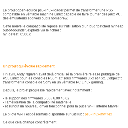
Le projet open-source ps5-linux-loader permet de transformer une PS5
compatible en véritable machine Linux capable de faire tourner des jeux PC,
des émulateurs et divers outils homebrew.
Cette nouvelle compatibilité repose sur l’utilisation d’un bug “patched hv heap
out-of-bounds”, exploité via le fichier :
hv_defeat_0506.c
Un projet qui évolue rapidement
Fin avril, Andy Nguyen avait déjà officialisé la première release publique de
PS5 Linux pour les consoles PS5 “Fat” sous firmwares 3.xx et 4.xx. L’objectif :
transformer la console de Sony en un véritable PC Linux gaming.
Depuis, le projet progresse rapidement avec notamment :
- le support des firmwares 5.50 / 6.00 / 6.02,
- l’amélioration de la compatibilité matérielle,
- et surtout un nouveau driver fonctionnel pour la puce Wi-Fi interne Marvell.
Le pilote Wi-Fi est désormais disponible sur GitHub :
ps5-linux-mwifiex
Ce que cela change concrètement