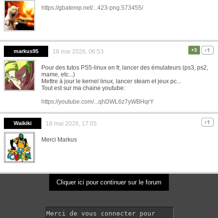
https://gbatemp.net/...423-png.573455/
+3
markus95
18 mai 2026, 06:53
Pour des tutos PS5-linux en fr, lancer des émulateurs (ps3, ps2,
mame, etc...)
Mettre à jour le kernel linux, lancer steam et jeux pc...
Tout est sur ma chaine youtube:
https://youtube.com/...qhDWL6z7yWBHqrY
Waikiki
18 mai 2026, 17:05
Merci Markus
Cliquer ici pour continuer sur le forum