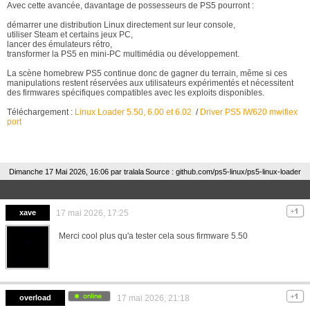
Avec cette avancée, davantage de possesseurs de PS5 pourront :
démarrer une distribution Linux directement sur leur console,
utiliser Steam et certains jeux PC,
lancer des émulateurs rétro,
transformer la PS5 en mini-PC multimédia ou développement.
La scène homebrew PS5 continue donc de gagner du terrain, même si ces
manipulations restent réservées aux utilisateurs expérimentés et nécessitent
des firmwares spécifiques compatibles avec les exploits disponibles.
Téléchargement :
Linux Loader 5.50, 6.00 et 6.02
/
Driver PS5 IW620 mwifiex
port
Dimanche 17 Mai 2026, 16:06 par
tralala
Source : github.com/ps5-linux/ps5-linux-loader
xave
17 mai 2026, 17:25
Merci cool plus qu'a tester cela sous firmware 5.50
overload
17 mai 2026, 21:18