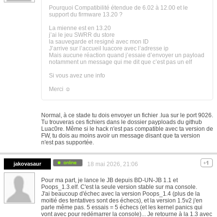
Pourquoi Compatibilité étendue de 6.02 à 12.00 et le
support du firmware 13.20 ?
La mienne est en 13.20
j’ai le jeu SWRR du store
la sauvegarde et resigné avec mon ID
J’arrive sur l’accueil luacore avec l’adresse ip
Mais aucune réaction quand j’essaie d’envoyer un payload
notamment un message qui me dit que c’est pas un elf
Si vous avez une info
Merci ☺️
Normal, à ce stade tu dois envoyer un fichier .lua sur le port 9026.
Tu trouveras ces fichiers dans le dossier payploads du github
Luac0re. Même si le hack n'est pas compatible avec ta version de
FW, tu dois au moins avoir un message disant que ta version
n'est pas supportée.
jakovasaur
18 mai 2026, 21:06
Pour ma part, je lance le JB depuis BD-UN-JB 1.1 et
Poops_1.3.elf. C'est la seule version stable sur ma console.
J'ai beaucoup d'échec avec la version Poops_1.4 (plus de la
moitié des tentatives sont des échecs), et la version 1.5v2 j'en
parle même pas. 5 essais = 5 échecs (et les kernel panics qui
vont avec pour redémarrer la console)... Je retourne à la 1.3 avec