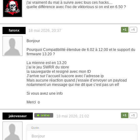
j'ai vraiment du mal à suivre avec tous ces hacks....
quelle différence avec l'iso de viktorious si on est en 6.50 ?
+1
faronx
18 mai 2026, 20:37
Bonjour
Pourquoi Compatibilité étendue de 6.02 à 12.00 et le support du
firmware 13.20 ?
La mienne est en 13.20
j’ai le jeu SWRR du store
la sauvegarde et resigné avec mon ID
J’arrive sur l’accueil luacore avec l’adresse ip
Mais aucune réaction quand j’essaie d’envoyer un payload
notamment un message qui me dit que c’est pas un elf
Si vous avez une info
Merci ☺️
+1
jakovasaur
18 mai 2026, 21:02
Bonjour