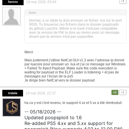
faronx
19 mai 2026, 05:04
Normal, à ce stade tu dois envoyer un fichier .lua sur le port
9026. Tu trouveras ces fichiers dans le dossier payploads
du github Luac0re. Même si le hack n'est pas compatible
avec ta version de FW, tu dois au moins avoir un message
disant que ta version n'est pas supportée.
Merci
Mais justement j’utilise NetCat GUI v1.3 avec l’adresse ip donné
par luacore pour envoyer un .lua et j’ai ce message sur Windows
> Failed To Inject Payload, Make sure the code execution is
waiting for payload or the ELF Loader is listening < et pas de
messages sur l’écran de la ps5
Je dirige bien NetCat vers le dossier payload
+1
tralala
19 mai 2026, 22:37
ha ca y est c'est revenu, le support 4.xx et 5.xx a été réintroduit.
-- 05/18/2026 --
Updated poopsploit to 1.6
Re-added PS5 4.xx and 5.xx support for
poopsploit (Now supports 4.03 to 12.00 FW)