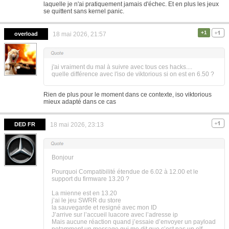
laquelle je n'ai pratiquement jamais d'échec. Et en plus les jeux
se quittent sans kernel panic.
+1
overload
18 mai 2026, 21:57
j'ai vraiment du mal à suivre avec tous ces hacks....
quelle différence avec l'iso de viktorious si on est en 6.50 ?
Rien de plus pour le moment dans ce contexte, iso viktorious
mieux adapté dans ce cas
DED FR
18 mai 2026, 23:13
Bonjour
Pourquoi Compatibilité étendue de 6.02 à 12.00 et le
support du firmware 13.20 ?
La mienne est en 13.20
j’ai le jeu SWRR du store
la sauvegarde et resigné avec mon ID
J’arrive sur l’accueil luacore avec l’adresse ip
Mais aucune réaction quand j’essaie d’envoyer un payload
notamment un message qui me dit que c’est pas un elf