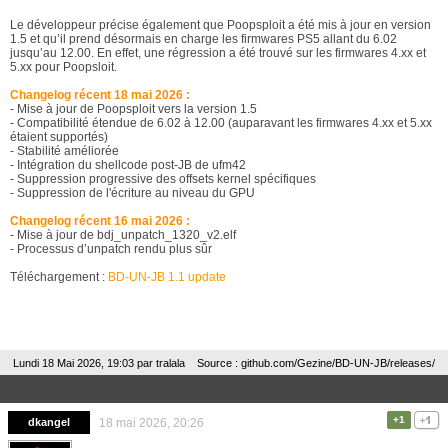
Le développeur précise également que Poopsploit a été mis à jour en version
1.5 et qu’il prend désormais en charge les firmwares PS5 allant du 6.02
jusqu’au 12.00. En effet, une régression a été trouvé sur les firmwares 4.xx et
5.xx pour Poopsloit.
Changelog récent 18 mai 2026 :
- Mise à jour de Poopsploit vers la version 1.5
- Compatibilité étendue de 6.02 à 12.00 (auparavant les firmwares 4.xx et 5.xx
étaient supportés)
- Stabilité améliorée
- Intégration du shellcode post-JB de ufm42
- Suppression progressive des offsets kernel spécifiques
- Suppression de l'écriture au niveau du GPU
Changelog récent 16 mai 2026 :
- Mise à jour de bdj_unpatch_1320_v2.elf
- Processus d’unpatch rendu plus sûr
Téléchargement :
BD-UN-JB 1.1 update
Lundi 18 Mai 2026, 19:03 par
tralala
Source : github.com/Gezine/BD-UN-JB/releases/
+1
dkangel
18 mai 2026, 20:26