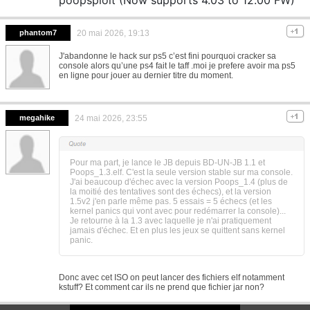
phantom7
20 mai 2026, 19:13
J'abandonne le hack sur ps5 c’est fini pourquoi cracker sa
console alors qu’une ps4 fait le taff .moi je prefere avoir ma ps5
en ligne pour jouer au dernier titre du moment.
megahike
24 mai 2026, 23:55
Pour ma part, je lance le JB depuis BD-UN-JB 1.1 et
Poops_1.3.elf. C'est la seule version stable sur ma console.
J'ai beaucoup d'échec avec la version Poops_1.4 (plus de
la moitié des tentatives sont des échecs), et la version
1.5v2 j'en parle même pas. 5 essais = 5 échecs (et les
kernel panics qui vont avec pour redémarrer la console)...
Je retourne à la 1.3 avec laquelle je n'ai pratiquement
jamais d'échec. Et en plus les jeux se quittent sans kernel
panic.
Donc avec cet ISO on peut lancer des fichiers elf notamment
kstuff? Et comment car ils ne prend que fichier jar non?