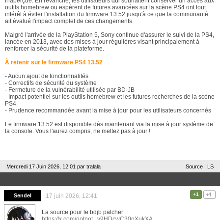
inaperçue. En revanche, les utilisateurs qui souhaitent conserver un accès aux
outils homebrew ou espèrent de futures avancées sur la scène PS4 ont tout
intérêt à éviter l'installation du firmware 13.52 jusqu'à ce que la communauté
ait évalué l'impact complet de ces changements.
Malgré l'arrivée de la PlayStation 5, Sony continue d'assurer le suivi de la PS4,
lancée en 2013, avec des mises à jour régulières visant principalement à
renforcer la sécurité de la plateforme.
À retenir sur le firmware PS4 13.52
- Aucun ajout de fonctionnalités
- Correctifs de sécurité du système
- Fermeture de la vulnérabilité utilisée par BD-JB
- Impact potentiel sur les outils homebrew et les futures recherches de la scène
PS4
- Prudence recommandée avant la mise à jour pour les utilisateurs concernés
Le firmware 13.52 est disponible dès maintenant via la mise à jour système de
la console. Vous l'aurez compris, ne mettez pas à jour !
Mercredi 17 Juin 2026, 12:01 par
tralala
Source : LS
+1
Sendel
17 juin 2026, 12:41
La source pour le bdjb patcher
https://x.com/notnot...v9HDcwC30pXukXA