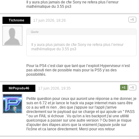
Il y aura plus jamais de cfw Sony ne refera plus l’erreur
mathématique du 3.55 ps3
Tichrome
17 juin 2026, 18:26
Il y aura plus jamais de cfw Sony ne refera plus l’erreur
mathématique du 3.55 ps3
Pour la PS4 c’est clair que tant que l’exploit Hyperviseur n’est
pas abouti rien de possible mais pour la PS5 y’as des
possibilités.
+1
MrPopsdu46
17 juin 2026, 19:35
Petite question pour ceux qui auront une réponse a me donner, je
suis en 6.72 et je lance le hack via page internet mais sans être
co a au wifi ni rien , des que j'appuie sur l'appli j'arrive
directement sur le payload qui se charge et qui ajoute un " PASS
" ou un FAIL si échoue . Vu qu'on a les backport j'ai une utilité
quelconque a passer sur une autre version ? Ou bien je risque
d'ajouter des étapes alors que la vraiment j'appuie juste sur
l'icône et ca lance directement. Merci pour vos retour