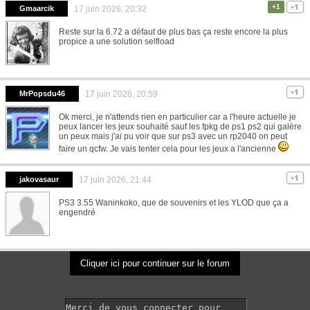
+1
Gmaarcik
17 juin 2026, 20:32
Reste sur la 6.72 a défaut de plus bas ça reste encore la plus
propice a une solution selfload
MrPopsdu46
17 juin 2026, 20:59
Ok merci, je n'attends rien en particulier car a l'heure actuelle je
peux lancer les jeux souhaité sauf les fpkg de ps1 ps2 qui galère
un peux mais j'ai pu voir que sur ps3 avec un rp2040 on peut
faire un qcfw. Je vais tenter cela pour les jeux a l'ancienne
jakovasaur
17 juin 2026, 21:44
PS3 3.55 Waninkoko, que de souvenirs et les YLOD que ça a
engendré
Cliquer ici pour continuer sur le forum