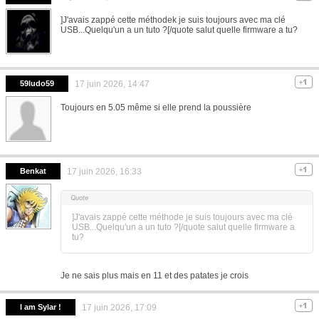
]J'avais zappé cette méthodek je suis toujours avec ma clé
USB...Quelqu'un a un tuto ?[/quote salut quelle firmware a tu?
59ludo59
17 juin 2026, 14:47
Toujours en 5.05 même si elle prend la poussière
Benkat
17 juin 2026, 16:33
]J'avais zappé cette méthode je suis toujours avec ma clé
USB...Quelqu'un a un tuto ?[/quote salut quelle firmware a
tu?
Je ne sais plus mais en 11 et des patates je crois
I am Sylar !
17 juin 2026, 17:09