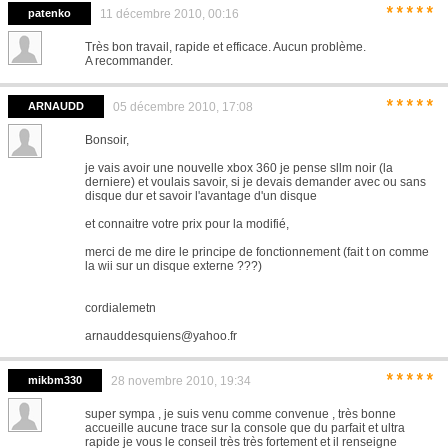
*****
patenko
11 décembre 2010, 00:16
Très bon travail, rapide et efficace. Aucun problème.
A recommander.
*****
ARNAUDD
05 décembre 2010, 17:08
Bonsoir,
je vais avoir une nouvelle xbox 360 je pense sllm noir (la
derniere) et voulais savoir, si je devais demander avec ou sans
disque dur et savoir l'avantage d'un disque
et connaitre votre prix pour la modifié,
merci de me dire le principe de fonctionnement (fait t on comme
la wii sur un disque externe ???)
cordialemetn
arnauddesquiens@yahoo.fr
*****
mikbm330
28 novembre 2010, 19:34
super sympa , je suis venu comme convenue , très bonne
accueille aucune trace sur la console que du parfait et ultra
rapide je vous le conseil très très fortement et il renseigne