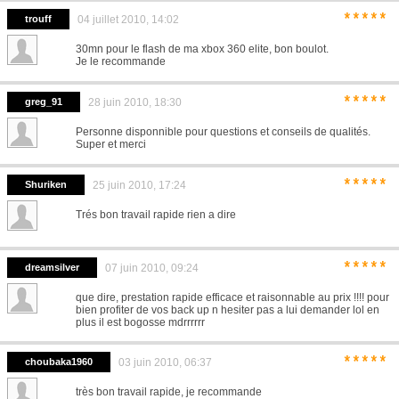
*****
trouff
04 juillet 2010, 14:02
30mn pour le flash de ma xbox 360 elite, bon boulot.
Je le recommande
*****
greg_91
28 juin 2010, 18:30
Personne disponnible pour questions et conseils de qualités.
Super et merci
*****
Shuriken
25 juin 2010, 17:24
Trés bon travail rapide rien a dire
*****
dreamsilver
07 juin 2010, 09:24
que dire, prestation rapide efficace et raisonnable au prix !!!! pour
bien profiter de vos back up n hesiter pas a lui demander lol en
plus il est bogosse mdrrrrrr
*****
choubaka1960
03 juin 2010, 06:37
très bon travail rapide, je recommande