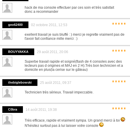
hack de ma console effectuer par ces soin et très satisfait
donc a recommander
*****
geo62400
02 octobre 2011, 12:53
exellent travail je suis bluffé : ) merci je regrette vraiment pas de
t'avoir fait confiance mille merci : )
*****
BOUYYAKKA
29 août 2011, 20:06
Superbe travail rapide et soigné(flash de 4 consoles avec des
lecteurs pas d origines et MAJ en 2 H).Trés bon technicien et a
domicile en plus(la cerise sur le gâteau)
*****
thebiglebowski
25 août 2011, 09:37
Technicien très sérieux. Travail impeccable.
*****
C0bra
14 août 2011, 19:38
Très efficace, rapide et vraiment sympa. Un grand merci à toi
N'hésitez surtout pas à lui laisser votre console