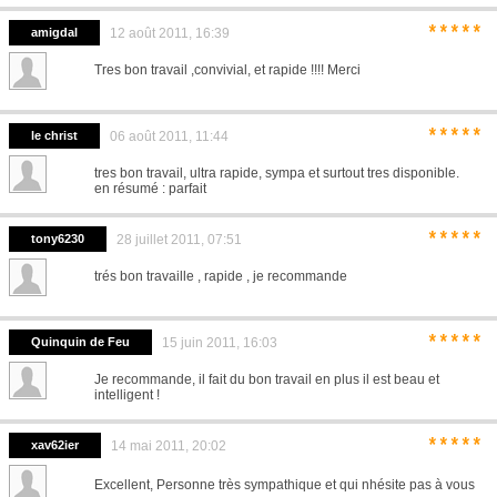
*****
amigdal
12 août 2011, 16:39
Tres bon travail ,convivial, et rapide !!!! Merci
*****
le christ
06 août 2011, 11:44
tres bon travail, ultra rapide, sympa et surtout tres disponible.
en résumé : parfait
*****
tony6230
28 juillet 2011, 07:51
trés bon travaille , rapide , je recommande
*****
Quinquin de Feu
15 juin 2011, 16:03
Je recommande, il fait du bon travail en plus il est beau et
intelligent !
*****
xav62ier
14 mai 2011, 20:02
Excellent, Personne très sympathique et qui nhésite pas à vous