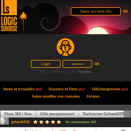
791 visiteurs sur le site |
S'incrire
News et Actualités
ps3
Dossiers et Tutos
ps3
Téléchargements
ps3
Faites modifier vos consoles
Forums
Xbox 360 / One
Ville pecquencourt
Technicien Gohan6259
gohan6259
96 commentaires 360