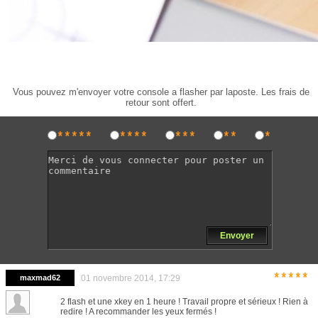
Vous pouvez m'envoyer votre console a flasher par laposte. Les frais de
retour sont offert.
*****
****
***
**
*
Envoyer
*****
maxmad62
01 novembre 2014, 17:29
2 flash et une xkey en 1 heure ! Travail propre et sérieux ! Rien à
redire ! A recommander les yeux fermés !