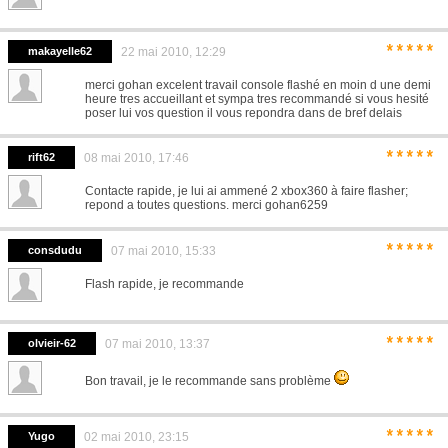
*****
makayelle62
22 mai 2010, 12:29
merci gohan excelent travail console flashé en moin d une demi
heure tres accueillant et sympa tres recommandé si vous hesité
poser lui vos question il vous repondra dans de bref delais
*****
rift62
08 mai 2010, 17:46
Contacte rapide, je lui ai ammené 2 xbox360 à faire flasher;
repond a toutes questions. merci gohan6259
*****
consdudu
07 mai 2010, 15:33
Flash rapide, je recommande
*****
olvieir-62
07 mai 2010, 13:37
Bon travail, je le recommande sans problème
*****
Yugo
02 mai 2010, 23:15