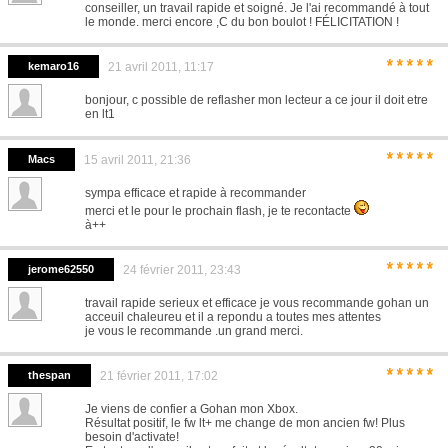
conseiller, un travail rapide et soigné. Je l'ai recommandé à tout
le monde. merci encore ,C du bon boulot ! FÉLICITATION !
*****
kemaro16
21 avril 2011, 11:17
bonjour, c possible de reflasher mon lecteur a ce jour il doit etre
en lt1
*****
Macs
15 avril 2011, 21:36
sympa efficace et rapide à recommander
merci et le pour le prochain flash, je te recontacte
à++
*****
jerome62550
24 février 2011, 23:43
travail rapide serieux et efficace je vous recommande gohan un
acceuil chaleureu et il a repondu a toutes mes attentes
je vous le recommande .un grand merci.
*****
thespan
21 février 2011, 17:02
Je viens de confier a Gohan mon Xbox.
Résultat positif, le fw lt+ me change de mon ancien fw! Plus
besoin d'activate!