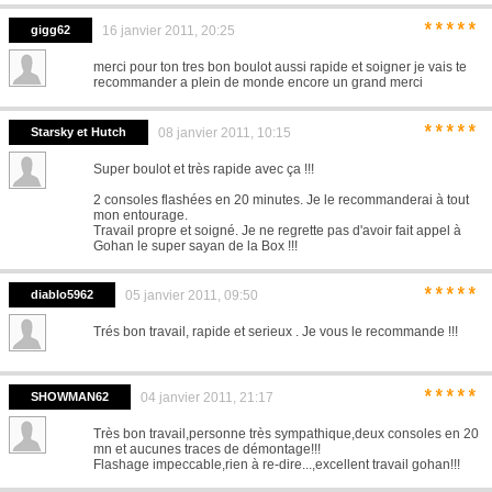
*****
gigg62
16 janvier 2011, 20:25
merci pour ton tres bon boulot aussi rapide et soigner je vais te
recommander a plein de monde encore un grand merci
*****
Starsky et Hutch
08 janvier 2011, 10:15
Super boulot et très rapide avec ça !!!
2 consoles flashées en 20 minutes. Je le recommanderai à tout
mon entourage.
Travail propre et soigné. Je ne regrette pas d'avoir fait appel à
Gohan le super sayan de la Box !!!
*****
diablo5962
05 janvier 2011, 09:50
Trés bon travail, rapide et serieux . Je vous le recommande !!!
*****
SHOWMAN62
04 janvier 2011, 21:17
Très bon travail,personne très sympathique,deux consoles en 20
mn et aucunes traces de démontage!!!
Flashage impeccable,rien à re-dire...,excellent travail gohan!!!