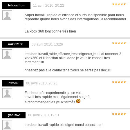
*****
lebouchon
11 avril 2010, 20:22
Super travail , rapide et efficace et surtout disponible pour nous
répondre quand nous avons des interrogations , a recommander
.
La xbox 360 fonctionne trés bien
*****
miki62138
08 avril 2010, 13:26
tres bon travail,raide,efficace,tres soigneux,je lui ai ramener 3
xbox360 et il fonction nikel donc je vous le conseil tres
fortement!!!!!
nhesitez pas a le contacter et vous ne serez pas deçu!!!
*****
79tom
06 avril 2010, 20:23
Flasheur très expérimenté ça se voit,
travail très rapide mais également soigné,
a recommander les yeux fermés
*****
yanis62
06 avril 2010, 19:51
tres bon travail rapide et soigné merci beaucoup !