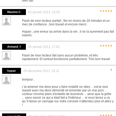
bien fait
*****
Maxime-C
01 janvier 2013, 23:20
Flash de mon lecteur parfait , fini en moins de 20 minutes et un
mec de confiance , bon travail et encore merci .
Hypan , une erreur sa arrive dans la vie , il ne la surement pas fait
exprès.
*****
Armand_f
01 janvier 2013, 17:02
Flash de mon lecteur fait sans aucun problème, et très
rapidement. Et surtout fonctionne parfaitement. Très bon travail
*
hypan
29 décembre 2012, 18:11
bonjour ,
j 'ai amener ma xbox pour y faire installé un xkey ... est je suis
reparti avec ma xbox démonté et remonter par un vrai porc ,
contour chrome plein d'entaille de tournevis ... ainsi que la grille
... sans savoir ce qui a était fait a l'intérieur ... si vous tenez a ce
qu 'il fasse un carnage sur votre console n'attendez plus et allez y
!