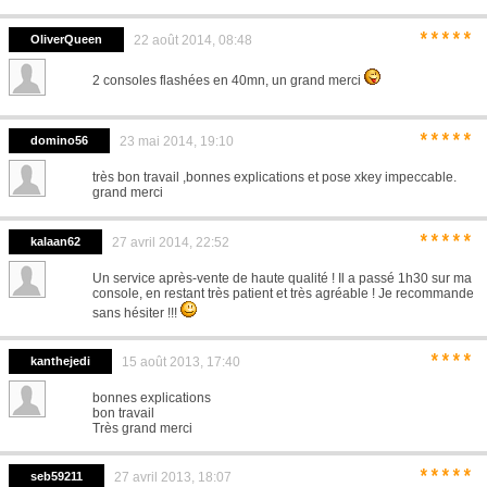
*****
OliverQueen
22 août 2014, 08:48
2 consoles flashées en 40mn, un grand merci
*****
domino56
23 mai 2014, 19:10
très bon travail ,bonnes explications et pose xkey impeccable.
grand merci
*****
kalaan62
27 avril 2014, 22:52
Un service après-vente de haute qualité ! Il a passé 1h30 sur ma
console, en restant très patient et très agréable ! Je recommande
sans hésiter !!!
****
kanthejedi
15 août 2013, 17:40
bonnes explications
bon travail
Très grand merci
*****
seb59211
27 avril 2013, 18:07