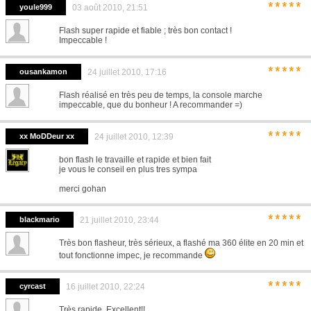
*****
youle999
03 août 2010, 21:51
Flash super rapide et fiable ; très bon contact !
Impeccable !
*****
ousankamon
24 juillet 2010, 17:16
Flash réalisé en très peu de temps, la console marche
impeccable, que du bonheur ! A recommander =)
*****
xx MoDDeur xx
24 juillet 2010, 12:39
bon flash le travaille et rapide et bien fait
je vous le conseil en plus tres sympa
merci gohan
*****
blackmario
21 juillet 2010, 23:44
Très bon flasheur, très sérieux, a flashé ma 360 élite en 20 min et
tout fonctionne impec, je recommande
*****
cyrcast
16 juillet 2010, 22:24
Très rapide, Excellent!!