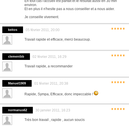
En tout cas l'accueil est parfait et le résultat aussi en 30 min
environ.
Et en plus il n'hesite pas a nous conseiller et a nous aider.
Je conseille vivement.
*****
keitos
05 février 2011, 20:00
Travail rapide et efficace, merci beaucoup.
*****
clementbb
02 février 2011, 16:29
Travail rapide, a recommander
*****
Manuel1909
01 février 2011, 20:38
Rapide, Sympa, Efficace, donc impeccable !
*****
normanus62
30 janvier 2011, 16:23
Très bon travail , rapide , aucun soucis