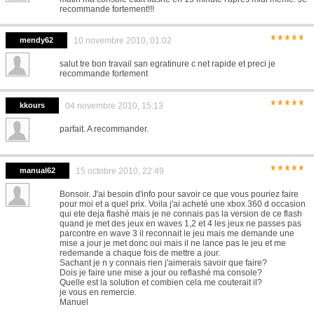
recommande fortement!!!
*****
mendy62
10 novembre 2010, 01:02
salut tre bon travail san egratinure c net rapide et preci je
recommande fortement
*****
kkours
04 novembre 2010, 15:13
parfait. A recommander.
*****
manual62
15 octobre 2010, 22:49
Bonsoir. J'ai besoin d'info pour savoir ce que vous pouriez faire
pour moi et a quel prix. Voila j'ai acheté une xbox 360 d occasion
qui ete deja flashé mais je ne connais pas la version de ce flash
quand je met des jeux en waves 1,2 et 4 les jeux ne passes pas
parcontre en wave 3 il reconnait le jeu mais me demande une
mise a jour je met donc oui mais il ne lance pas le jeu et me
redemande a chaque fois de mettre a jour.
Sachant je n y connais rien j'aimerais savoir que faire?
Dois je faire une mise a jour ou reflashé ma console?
Quelle est la solution et combien cela me couterait il?
je vous en remercie.
Manuel