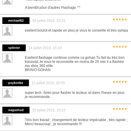
A bientôt pôur d'autres Flashage ^^
*****
michael62
16 juillet 2010, 20:15
exelent boulot et rapide en plus je vous le conseille et tres sympa
*****
splinter
14 juillet 2010, 15:19
Exellent flashage continue comme ca gohan.Tu fait du trés bon
travavail.Je vous le reconseille en moins de 25 min il a flashée
ma xbox 360 elite
BRAVO GOHAN
*****
psykotike
12 juillet 2010, 20:55
super tech -5min pour flasher le lecteur, et dans l'heure en plus.
je recommande.
*****
nagashud
10 juillet 2010, 19:10
Très bon travail , changement de lecteur impécable , très rapide ;
Merci beaucoup ; je recommande !!!