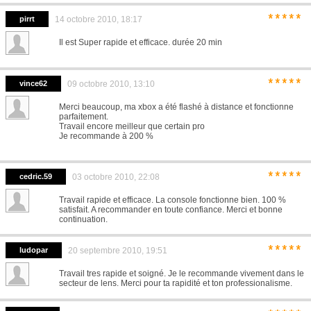
*****
pirrt
14 octobre 2010, 18:17
Il est Super rapide et efficace. durée 20 min
*****
vince62
09 octobre 2010, 13:10
Merci beaucoup, ma xbox a été flashé à distance et fonctionne
parfaitement.
Travail encore meilleur que certain pro
Je recommande à 200 %
*****
cedric.59
03 octobre 2010, 22:08
Travail rapide et efficace. La console fonctionne bien. 100 %
satisfait. A recommander en toute confiance. Merci et bonne
continuation.
*****
ludopar
20 septembre 2010, 19:51
Travail tres rapide et soigné. Je le recommande vivement dans le
secteur de lens. Merci pour ta rapidité et ton professionalisme.