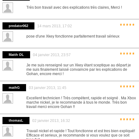
Très bon travail avec des explications très claires, Merci !
*****
predator062
14 mars 2013, 17:02
pose d'une Xkey fonctionne parfaitement travail sérieux
*****
Matth OL
04 janvier 2013, 23:57
Je me suis renseigné sur un Xkey étant sceptique au départ je
me suis finalement laissé convaincre par les explications de
Gohan, encore merci !
*****
mathG
03 janvier 2013, 11:45
Excellent technicien ! Très compétent, rapide et soigné . Ma Xbox
marche nickel, je le recommande à tous le monde. Très bon
travail merci encore Gohan !!
*****
thomasL
02 janvier 2013, 16:32
Travail nickel et rapide ! Tout fonctionne et est tres bien expliqué!
Efficace et serieux, je recommande si vous voulez que ce soit