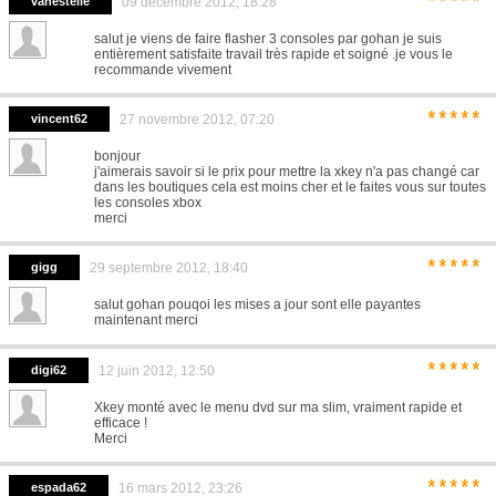
*****
vanestelle
09 décembre 2012, 18:28
salut je viens de faire flasher 3 consoles par gohan je suis
entièrement satisfaite travail très rapide et soigné .je vous le
recommande vivement
*****
vincent62
27 novembre 2012, 07:20
bonjour
j'aimerais savoir si le prix pour mettre la xkey n'a pas changé car
dans les boutiques cela est moins cher et le faites vous sur toutes
les consoles xbox
merci
*****
gigg
29 septembre 2012, 18:40
salut gohan pouqoi les mises a jour sont elle payantes
maintenant merci
*****
digi62
12 juin 2012, 12:50
Xkey monté avec le menu dvd sur ma slim, vraiment rapide et
efficace !
Merci
*****
espada62
16 mars 2012, 23:26