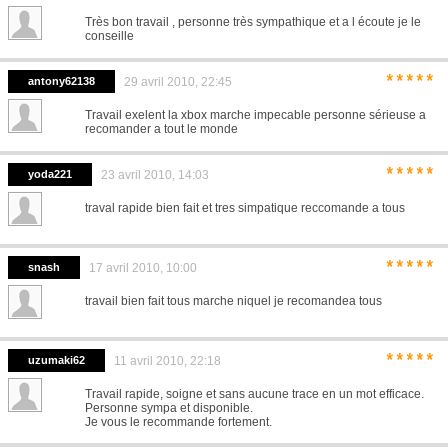
Très bon travail , personne très sympathique et a l écoute je le
conseille
*****
antony62138
29 avril 2010, 22:45
Travail exelent la xbox marche impecable personne sérieuse a
recomander a tout le monde
*****
yoda221
23 avril 2010, 14:03
traval rapide bien fait et tres simpatique reccomande a tous
*****
snash
17 avril 2010, 10:00
travail bien fait tous marche niquel je recomandea tous
*****
uzumaki62
11 avril 2010, 22:18
Travail rapide, soigne et sans aucune trace en un mot efficace.
Personne sympa et disponible.
Je vous le recommande fortement.