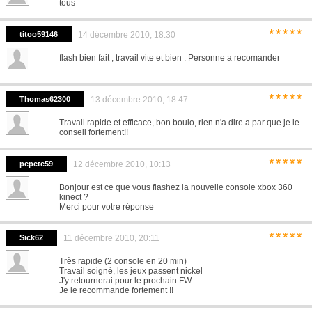
tous
*****
titoo59146
14 décembre 2010, 18:30
flash bien fait , travail vite et bien . Personne a recomander
*****
Thomas62300
13 décembre 2010, 18:47
Travail rapide et efficace, bon boulo, rien n'a dire a par que je le
conseil fortement!!
*****
pepete59
12 décembre 2010, 10:13
Bonjour est ce que vous flashez la nouvelle console xbox 360
kinect ?
Merci pour votre réponse
*****
Sick62
11 décembre 2010, 20:11
Très rapide (2 console en 20 min)
Travail soigné, les jeux passent nickel
J'y retournerai pour le prochain FW
Je le recommande fortement !!