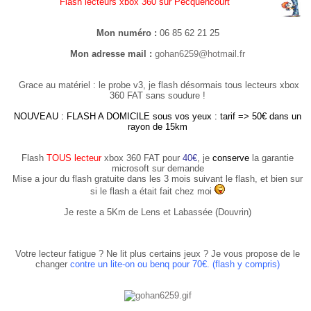
Flash lecteurs xbox 360 sur Pecquencourt
Mon numéro :
06 85 62 21 25
Mon adresse mail :
gohan6259@hotmail.fr
Grace au matériel : le probe v3, je flash désormais tous lecteurs xbox
360 FAT sans soudure !
NOUVEAU : FLASH A DOMICILE sous vos yeux : tarif => 50€ dans un
rayon de 15km
Flash
TOUS lecteur
xbox 360 FAT pour
40€
, je
conserve
la garantie
microsoft sur demande
Mise a jour du flash gratuite dans les 3 mois suivant le flash, et bien sur
si le flash a était fait chez moi
Je reste a 5Km de Lens et Labassée (Douvrin)
Votre lecteur fatigue ? Ne lit plus certains jeux ? Je vous propose de le
changer
contre un lite-on ou benq pour 70€. (flash y compris)