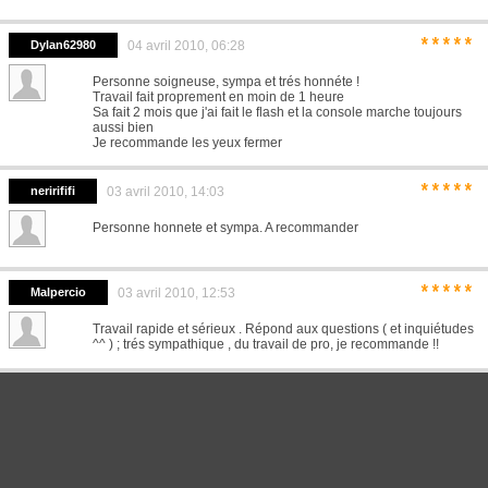
*****
Dylan62980
04 avril 2010, 06:28
Personne soigneuse, sympa et trés honnéte !
Travail fait proprement en moin de 1 heure
Sa fait 2 mois que j'ai fait le flash et la console marche toujours
aussi bien
Je recommande les yeux fermer
*****
nerirififi
03 avril 2010, 14:03
Personne honnete et sympa. A recommander
*****
Malpercio
03 avril 2010, 12:53
Travail rapide et sérieux . Répond aux questions ( et inquiétudes
^^ ) ; trés sympathique , du travail de pro, je recommande !!