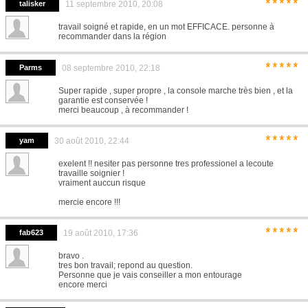
*****
talisker
11 septembre 2010, 20:08
travail soigné et rapide, en un mot EFFICACE. personne à
recommander dans la région
*****
Parms
08 septembre 2010, 22:18
Super rapide , super propre , la console marche très bien , et la
garantie est conservée !
merci beaucoup , à recommander !
*****
yam
30 août 2010, 22:44
exelent !! nesiter pas personne tres professionel a lecoute
travaille soignier !
vraiment auccun risque
mercie encore !!!
*****
fab623
19 août 2010, 17:36
bravo .
tres bon travail; repond au question.
Personne que je vais conseiller a mon entourage
encore merci