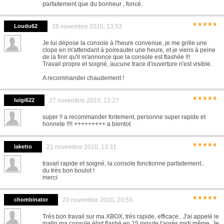
parfaitement que du bonheur , foncé.
*****
Loudu62
28 novembre 2010, 13:53
Je lui dépose la console à l'heure convenue, je me grille une
clope en m'attendant à poireauter une heure, et je viens à peine
de la finir qu'il m'annonce que la console est flashée !!!
Travail propre et soigné, aucune trace d'ouverture n'est visible.
A recommander chaudement !
*****
luigi622
27 novembre 2010, 13:27
super !! a recommander fortement, personne super rapide et
honnete !!!! +++++++++ a bientot
*****
laketto
21 novembre 2010, 13:31
travail rapide et soigné, la console fonctionne parfaitement..
du très bon boulot !
merci
*****
chombinator
20 novembre 2010, 20:53
Très bon travail sur ma XBOX, très rapide, efficace.. J'ai appelé le
matin ma console était flashé en 15 minute l'après midi même. Je