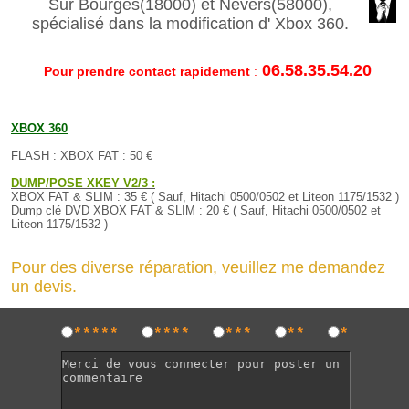
Sur Bourges(18000) et Nevers(58000),
spécialisé dans la modification d'
Xbox 360
.
06.58.35.54.20
Pour prendre contact rapidement
:
XBOX 360
FLASH : XBOX FAT : 50 €
DUMP/POSE XKEY V2/3 :
XBOX FAT & SLIM : 35 € ( Sauf, Hitachi 0500/0502 et Liteon 1175/1532 )
Dump clé DVD XBOX FAT & SLIM : 20 € ( Sauf, Hitachi 0500/0502 et
Liteon 1175/1532 )
Pour des diverse réparation, veuillez me demandez
un devis.
*****
****
***
**
*