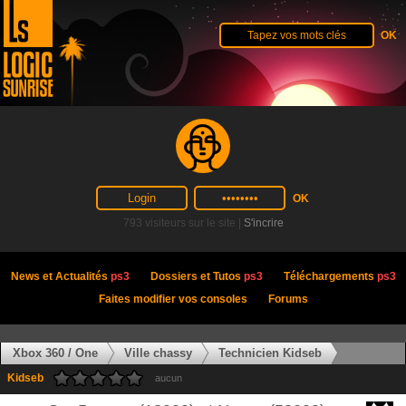
793 visiteurs sur le site |
S'incrire
News et Actualités
ps3
Dossiers et Tutos
ps3
Téléchargements
ps3
Faites modifier vos consoles
Forums
Xbox 360 / One
Ville chassy
Technicien Kidseb
Kidseb
aucun