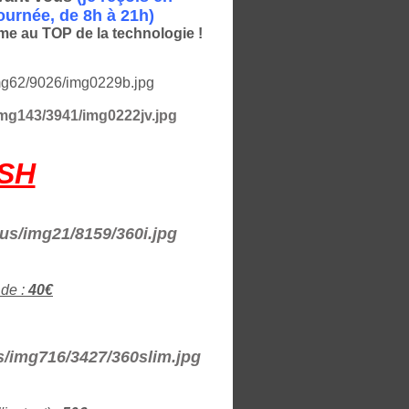
ournée, de 8h à 21h)
ome au TOP de la technologie !
ASH
 de :
40€