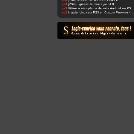
ps3
[PS4] Bypasser la mise à jour 4.0
ps3
Utiliser le microphone de votre Android sur PS4 et changer sa voix facilement !
ps3
Installer Linux sur PS3 en Custom Fir