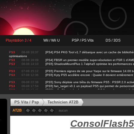
Playstation 3 / 4
Wii / Wii U
PSP / PS Vita
DS / 3DS
PS3
08-08 16:37
[PS4] PS4 PKG Tool v1.7 débarque avec un cache de biblioth
optimisations
PS3
08-08 16:09
[PS4] FBSR un premier modèle super-résolution et FSR 1 d'AM
PS3
08-08 14:10
[PS5] ShadowMountPlus 1.7alpha5 optimise les performances et i
PS3
07-08 15:12
[PS5] Premiers signes de vie pour Yarpe sur le firmware 14.00 b
PS3
07-08 12:36
[PS5] Kyty PS5 accélère encore : Quake II devient entièrement
PS3
06-08 22:38
[PS5] Sony déploie une bêta du firmware PS5 : PSSR 2.0 activ
PS3
06-08 17:54
[PS5] fan_target v0.1 un payload PS5 qui permet de personnalis
PS3
06-08 17:45
[PS5] ps5-y2jb-autoloader passe en v0.9.1 avec le support d
PS Vita / Psp
Technicien AT2B
AT2B
aucun
ConsolFlash