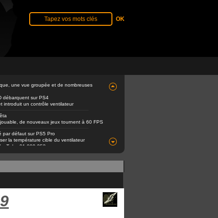
èque, une vue groupée et de nombreuses
D débarquent sur PS4
ntroduit un contrôle ventilateur
êta
 jouable, de nouveaux jeux tournent à 60 FPS
é par défaut sur PS5 Pro
er la température cible du ventilateur
e YouTube 01.009.253
59