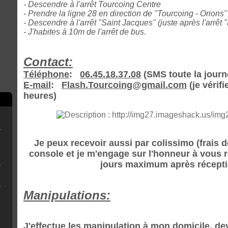
- Descendre à l'arrêt Tourcoing Centre
- Prendre la ligne 28 en direction de "Tourcoing - Orions"
- Descendre à l'arrêt "Saint Jacques" (juste après l'arrêt 
- J'habites à 10m de l'arrêt de bus.
Contact:
Téléphone
:
06.45.18.37.08
(SMS toute la journé
E-mail
:
Flash.Tourcoing@gmail.com
(je vérif
heures)
rry Pi
ne clé USB
Je peux recevoir aussi par colissimo (frais d
console et je m'engage sur l'honneur à vous 
jours maximum après réceptio
r OFW 4.8x
eemsync 4.1
Manipulations:
J'effectue les manipulation à mon domicile, d