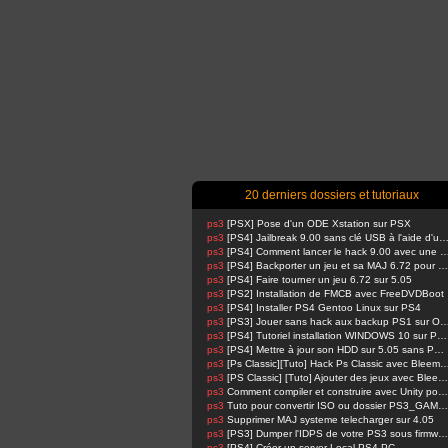
20 derniers dossiers et tutoriaux
ps3
[PSX] Pose d'un ODE Xstation sur PSX
ps3
[PS4] Jailbreak 9.00 sans clé USB à l'aide d'un Raspbe
ps3
[PS4] Comment lancer le hack 9.00 avec u
ps3
[PS4] Backporter un jeu et sa MAJ 6.72 pour 5.05
ps3
[PS4] Faire tourner un jeu 6.72 sur 5.05
ps3
[PS2] Installation de FMCB avec FreeDVDBoot
ps3
[PS4] Installer PS4 Gentoo Linux sur PS4
ps3
[PS3] Jouer sans hack aux backup PS1 su
ps3
[PS4] Tutoriel installation WINDOWS 10 sur PS4 !
ps3
[PS4] Mettre à jour son HDD sur 5.05 sans PSN activé
ps3
[Ps Classic][Tuto] Hack Ps Classic avec Bl
ps3
[PS Classic] [Tuto] Ajouter des jeux avec BleemSync
ps3
Comment compiler et construire avec Unity pour PS4 FPKG par RetroGamer74
ps3
Tuto pour convertir ISO ou dossier PS3_GAME en pkg en 1 Click compatible HAN
ps3
Supprimer MAJ systeme telecharger sur 4.05
ps3
[PS3] Dumper l'IDPS de votre PS3 sous firmware 4.81 ou 4.82
ps3
[PS4] Créer un server Local PS4-PC