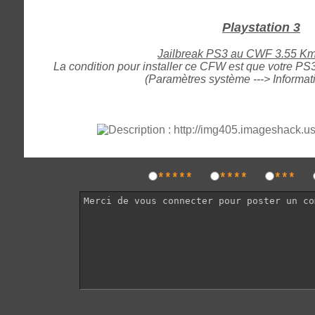
Playstation 3
Jailbreak PS3 au CWF 3.55 K
La condition pour installer ce CFW est que votre P
(Paramètres système ---> Informa
*****
****
***