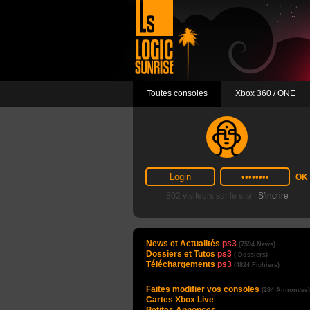
Toutes consoles
Xbox 360 / ONE
802 visiteurs sur le site |
S'incrire
News et Actualités
ps3
(7594 News)
Dossiers et Tutos
ps3
( Dossiers)
Téléchargements
ps3
(4824 Fichiers)
Faites modifier vos consoles
(284 Annonces)
Cartes Xbox Live