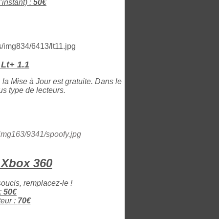
instant) :
50€
Lt+ 1.1
 la Mise à Jour est gratuite. Dans le
s type de lecteurs.
 Xbox 360
soucis, remplacez-le !
:
50€
eur :
70€