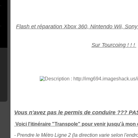
Flash et réparation Xbox 360, Nintendo Wii, Sony
Sur Tourcoing ! ! !
Vous n'avez pas le permis de conduire ??? P
Voici l'itinéraire "Transpole" pour venir jusqu'à mon 
- Prendre le Métro Ligne 2 (la direction varie selon l'endr