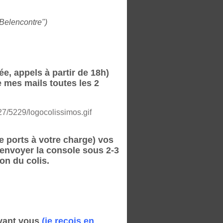
"Belencontre")
e, appels à partir de 18h)
ie mes mails toutes les 2
e ports à votre charge) vos
renvoyer la console sous 2-3
n du colis.
evant vous
(je reçois en