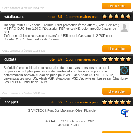
Lire la suite
Cette annonce a été lue 9954 fois
wiiallgarant
note : 5/5
1 commentaires psp
flashage toutes PSP pour 10 euros + film protection écran offert ( valeur de 4 € )
MS PRO DUO 8go à 20 €. Réparation PSP écran HS, selon modèle à partir de
38 €
J'offre un câble de recharge et transfert USB pour leflashage de 2 PSP ou +
(1 câble 2 en 1 d'une valeur de 6 euros...
Lire la suite
Cette annonce a été lue 11588 fois
guttata
note : 5/5
1 commentaires psp
Spécialisé en modification et réparation de toutes vos consoles next gen.je
propose de multiples prestations de qualités et sur plusieurs supports, et
notamment la Xbox360 Pose de puce pour Wii, Flash Xbox360 FAT ET SLIM,
Linkers/cartes pour DS, Flash PSP, Swap pour PS2.L'activité est basée sur Chambray
Les Tours a 5 minute de Tours
...
Lire la suite
Cette annonce a été lue 10682 fois
shapper
note : 5/5
1 commentaires psp
GAMETEK à Pont Ste Maxence, Oise, Picardie
FLASHAGE PSP Toute version: 20€
Flashage Psvita: