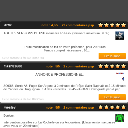
artik
note : 4,9/5
22 commentaires psp
TOUTES VERSIONS DE PSP même les PSPGo! (firmware maximum : 6.39)
Toute modification se fait en votre présence, pour 20 Euros
Temps complet nécessaire : 10...
Lire la suite
Cette annonce a été lue 38652 fois
flash83600
note : 5/5
2 commentaires psp
ANNONCE PROFESSIONNEL:
SOS83: Sortie A8, Puget Sur Argens à 2 minutes de Fréjus Saint Raphaël et à 15 Minutes
de Cannes ou Draguignan. Z.A des vernedes. 06-45-74-68-98Downgrade psp & psp...
Lire la suite
Cette annonce a été lue 11632 fois
wesley
note : 5/5
2 commentaires psp
Bonjour,
Intervention possible sur La Rochelle ou sur Angoulême. (L'intervention se passe
avec vous en 20 minutes)