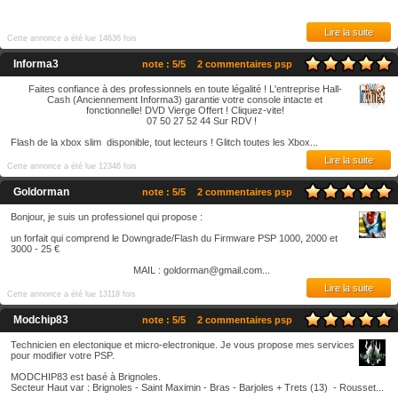
Lire la suite
Cette annonce a été lue 14636 fois
Informa3
note : 5/5
2 commentaires psp
Faites confiance à des professionnels en toute légalité ! L'entreprise Hall-
Cash (Anciennement Informa3) garantie votre console intacte et
fonctionnelle! DVD Vierge Offert ! Cliquez-vite!
07 50 27 52 44 Sur RDV !
Flash de la xbox slim disponible, tout lecteurs ! Glitch toutes les Xbox...
Lire la suite
Cette annonce a été lue 12346 fois
Goldorman
note : 5/5
2 commentaires psp
Bonjour, je suis un professionel qui propose :
un forfait qui comprend le Downgrade/Flash du Firmware PSP 1000, 2000 et
3000 - 25 €
MAIL : goldorman@gmail.com...
Lire la suite
Cette annonce a été lue 13118 fois
Modchip83
note : 5/5
2 commentaires psp
Technicien en electonique et micro-electronique. Je vous propose mes services
pour modifier votre PSP.
MODCHIP83 est basé à Brignoles.
Secteur Haut var : Brignoles - Saint Maximin - Bras - Barjoles + Trets (13) - Rousset...