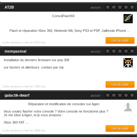
AT2B
aucun
ConsolFlash59
Flash et réparation Xbox 360, Nintendo Wii, Sony PS3 et PSP, Jailbreak iPhone ...
Lire la suite
Cette annonce a été lue 9010 fois
mempasmal
aucun
Installation du derniers firmware sur psp 30€
sur beziers et allentours contact par mp
Lire la suite
Cette annonce a été lue 7283 fois
galactik-dwarf
aucun
Réparation et modification de consoles sur Agen
Vous voulez flasher votre console ? Votre console ne fonctionne plus ?
Je me situe à Agen, et je vous propose :
Xbox 360 FAT :...
Lire la suite
Cette annonce a été lue 7889 fois