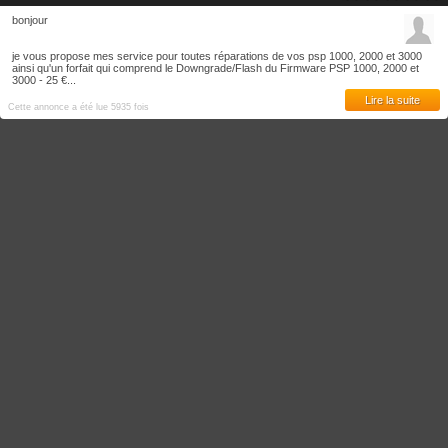
bonjour
je vous propose mes service pour toutes réparations de vos psp 1000, 2000 et 3000
ainsi qu'un forfait qui comprend le Downgrade/Flash du Firmware PSP 1000, 2000 et
3000 - 25 €...
Lire la suite
Cette annonce a été lue 5935 fois