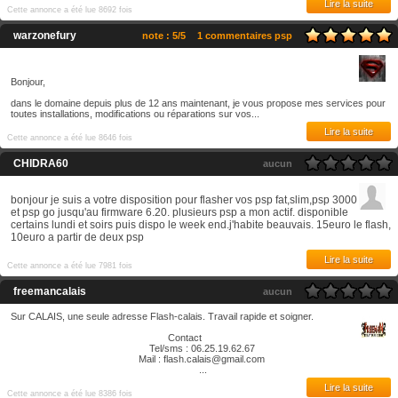
Lire la suite
Cette annonce a été lue 8692 fois
warzonefury
note : 5/5
1 commentaires psp
Bonjour,
dans le domaine depuis plus de 12 ans maintenant, je vous propose mes services pour
toutes installations, modifications ou réparations sur vos...
Lire la suite
Cette annonce a été lue 8646 fois
CHIDRA60
aucun
bonjour je suis a votre disposition pour flasher vos psp fat,slim,psp 3000
et psp go jusqu'au firmware 6.20. plusieurs psp a mon actif. disponible
certains lundi et soirs puis dispo le week end.j'habite beauvais. 15euro le flash,
10euro a partir de deux psp
Lire la suite
Cette annonce a été lue 7981 fois
freemancalais
aucun
Sur CALAIS, une seule adresse Flash-calais. Travail rapide et soigner.
Contact
Tel/sms : 06.25.19.62.67
Mail : flash.calais@gmail.com
...
Lire la suite
Cette annonce a été lue 8386 fois