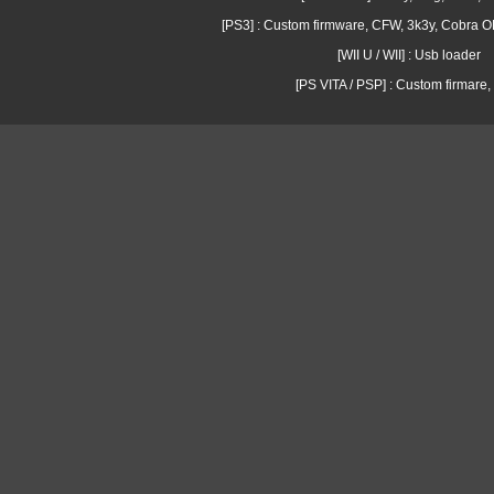
[PS3] : Custom firmware, CFW, 3k3y, Cobra
[WII U / WII] : Usb loader
[PS VITA / PSP] : Custom firmare