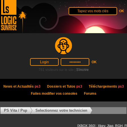
761 visiteurs sur le site |
S'incrire
News et Actualités
ps3
Dossiers et Tutos
ps3
Téléchargements
ps3
Faites modifier vos consoles
Forums
PS Vita / Psp
Selectionnez votre technicien
[XBOX 360] : Xkey, Jtag, RGH, F