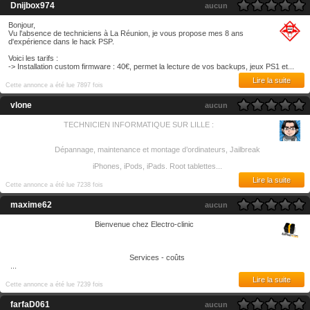
Dnijbox974
aucun
Bonjour,
Vu l'absence de techniciens à La Réunion, je vous propose mes 8 ans
d'expérience dans le hack PSP.
Voici les tarifs :
-> Installation custom firmware : 40€, permet la lecture de vos backups, jeux PS1 et...
Lire la suite
Cette annonce a été lue 7897 fois
vlone
aucun
TECHNICIEN INFORMATIQUE SUR LILLE :
Dépannage, maintenance et montage d’ordinateurs, Jailbreak
iPhones, iPods, iPads. Root tablettes...
Lire la suite
Cette annonce a été lue 7238 fois
maxime62
aucun
Bienvenue chez Electro-clinic
Services - coûts
...
Lire la suite
Cette annonce a été lue 7239 fois
farfaD061
aucun