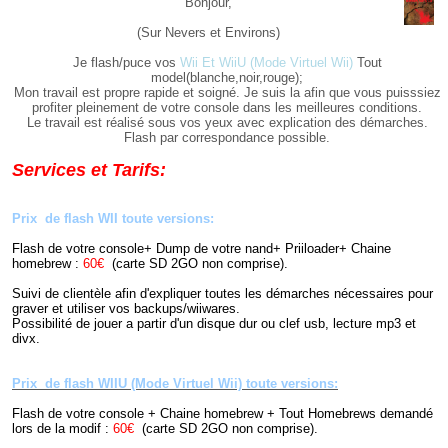
Bonjour,
(Sur Nevers et Environs)
Je flash/puce vos
Wii Et WiiU (Mode Virtuel Wii)
Tout
model(blanche,noir,rouge);
Mon travail est propre rapide et soigné. Je suis la afin que vous puisssiez
profiter pleinement de votre console dans les meilleures conditions.
Le travail est réalisé sous vos yeux avec explication des démarches.
Flash par correspondance possible.
Services et Tarifs:
Prix de flash WII toute versions:
Flash de votre console+ Dump de votre nand+ Priiloader+ Chaine
homebrew :
60€
(carte SD 2GO non comprise).
Suivi de clientèle afin d'expliquer toutes les démarches nécessaires pour
graver et utiliser vos backups/wiiwares.
Possibilité de jouer a partir d'un disque dur ou clef usb, lecture mp3 et
divx.
Prix de flash WIIU (Mode Virtuel Wii) toute versions:
Flash de votre console + Chaine homebrew + Tout Homebrews demandé
lors de la modif :
60€
(carte SD 2GO non comprise).