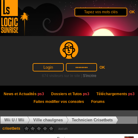
674 visiteurs sur le site |
S'incrire
News et Actualités
ps3
Dossiers et Tutos
ps3
Téléchargements
ps3
Faites modifier vos consoles
Forums
Wii U / Wii
Ville chaulgnes
Technicien Crisetbets
crisetbets
aucun