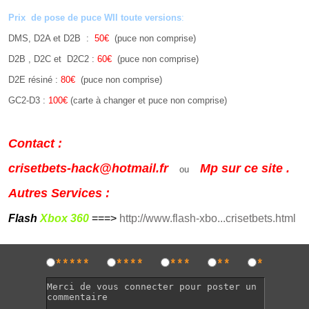
Prix de pose de puce WII toute versions
:
DMS, D2A et D2B :
50€
(puce non comprise)
D2B , D2C et D2C2 :
60€
(puce non comprise)
D2E résiné :
80€
(puce non comprise)
GC2-D3 :
100€
(carte à changer et puce non comprise)
Contact :
crisetbets-hack@hotmail.fr
Mp sur ce site .
ou
Autres Services :
Flash
Xbox 360
===>
http://www.flash-xbo...crisetbets.html
*****
****
***
**
*