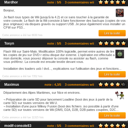
Mardhor
note : 5/5
3 commentaires wii
Bonjour,
Je flash tous types de Wii (jusqu'à la 4.2) et ce sans toucher à la garantie de
votre console. Le flash de la Wii consiste à faire fonctionner des backups (copies de vos
jeux originaux) via disques gravés ou support USB. Je peux également vous installer un
CFW sur PS3...
Lire la suite
Cette annonce a été lue 6630 fois
Toxyn
note : 5/5
3 commentaires wii
Flash Wii sur Saint-Malo. Modification 100% logicielle, permet entre autres de lire
les copies de jeu sur DVD-r et/ou disque dur externe. L'opération est effectuée a
mon domicile, vous pouvez déposer la console ou assister au flash, comme
vous préférez. La console est ensuite testée devant vous.
Installation des loaders usb / dvd..., explications sur l'utilisation des jeux et fonctions...
Lire la suite
Cette annonce a été lue 7352 fois
Maximus
note : 4,3/5
3 commentaires wii
Département des Alpes Maritimes, sur Nice et environs.
¬ Préparation de carte SD pour lancement Loadiine (boot des jeux à partir de la
carte SD) sur toutes versions de Wii U.
¬ Installation d'une puce Wiikey Fusion (boot des fichiers .iso possible à partir d'une
carte SD) sur toutes versions de Wii (DMS, D2A, D2B, D2B pattes coupées, D2C...
Lire la suite
Cette annonce a été lue 11315 fois
modif-console83
note : 5/5
3 commentaires wii