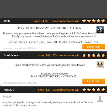
artik
note : 4,9/5
104 commentaires wii
PICOFLY NINTENDO SWITCH RASPBERRY RP2040
Bonjour nous proposons l’installation de la puce Raspberry RP2040 avec l’exploit
Picofly sur votre console Nintendo Switch en boutique sans rendez vous.
Les consoles v1 patchées , v2 , Switch OLED v3 en erista mariko switch avec...
Lire la suite
Cette annonce a été lue 82755 fois
SoulHeaven
note : 5/5
57 commentaires wii
Faites modifier/flasher votre Wii sur marseille par SoulHeaven.
Flash de votre console
SANS OUVERTURE DE LA CONSOLE...
Lire la suite
Cette annonce a été lue 18661 fois
milan79
note : 5/5
53 commentaires wii
Bonjour,
je vous propose le montage pour votre wii, ainsi que la vente de linker Ds et le
flash xbox360 toute versions