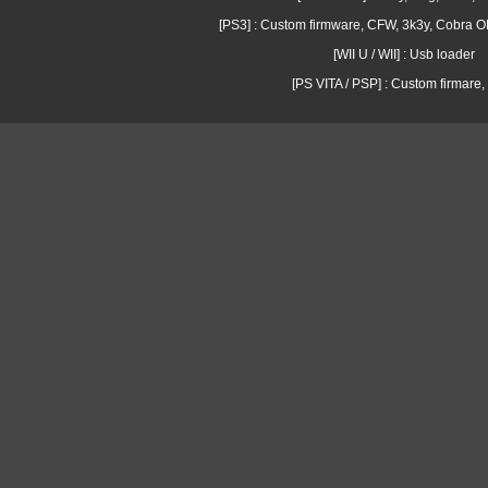
[PS3] : Custom firmware, CFW, 3k3y, Cobra
[WII U / WII] : Usb loader
[PS VITA / PSP] : Custom firmare