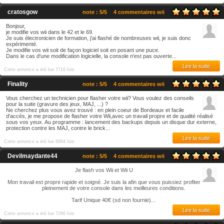
cratosgow
note : 5/5
4 commentaires wii
Bonjour,
je modifie vos wii dans le 42 et le 69.
Je suis électronicien de formation, j'ai flashé de nombreuses wii, je suis donc
expérimenté.
Je modifie vos wii soit de façon logiciel soit en posant une puce.
Dans le cas d'une modification logicielle, la console n'est pas ouverte...
Lire la suite
Cette annonce a été lue 7716 fois
Finality
note : 5/5
4 commentaires wii
Vous cherchez un technicien pour flasher votre wii? Vous voulez des conseils
pour la suite (gravure des jeux, MAJ, ...) ?
Ne cherchez plus vous avez trouvé : en plein coeur de Bordeaux et facile
d'accès, je me propose de flasher votre Wii,avec un travail propre et de qualité réalisé
sous vos yeux. Au programme : lancement des backups depuis un disque dur externe,
protection contre les MAJ, contre le brick...
Lire la suite
Cette annonce a été lue 8994 fois
Devilmaydante44
note : 5/5
4 commentaires wii
Je flash vos Wii et Wii U
Mon travail est propre rapide et soigné. Je suis la afin que vous puissiez profiter
pleinement de votre console dans les meilleures conditions.
Tarif Unique 40€ (sd non fournie)...
Lire la suite
Cette annonce a été lue 7286 fois