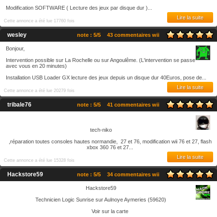
Modification SOFTWARE ( Lecture des jeux par disque dur )...
Lire la suite
Cette annonce a été lue 17760 fois
wesley
note : 5/5
43 commentaires wii
Bonjour,
Intervention possible sur La Rochelle ou sur Angoulême. (L'intervention se passe
avec vous en 20 minutes)
Installation USB Loader GX lecture des jeux depuis un disque dur 40Euros, pose de...
Lire la suite
Cette annonce a été lue 20279 fois
tribale76
note : 5/5
41 commentaires wii
tech-niko
,réparation toutes consoles hautes normandie, 27 et 76, modification wii 76 et 27, flash
xbox 360 76 et 27...
Lire la suite
Cette annonce a été lue 15328 fois
Hackstore59
note : 5/5
34 commentaires wii
Hackstore59
Technicien Logic Sunrise sur Aulnoye Aymeries (59620)
Voir sur la carte