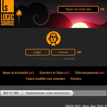
785 visiteurs sur le site |
S'incrire
News et Actualités
ps3
Dossiers et Tutos
ps3
Téléchargements
ps3
Faites modifier vos consoles
Forums
Wii U / Wii
Selectionnez votre technicien
[XBOX 360] : Xkey, Jtag, RGH, F