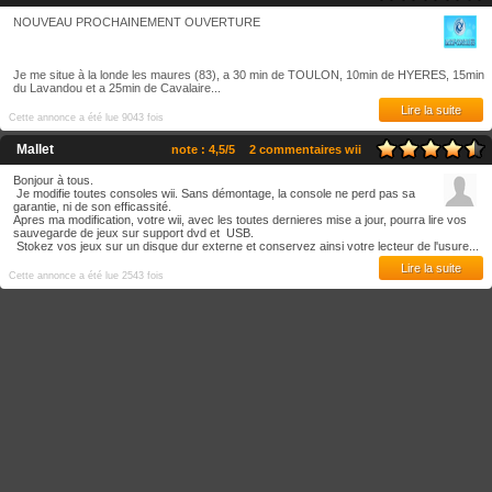
NOUVEAU PROCHAINEMENT OUVERTURE
Je me situe à la londe les maures (83), a 30 min de TOULON, 10min de HYERES, 15min
du Lavandou et a 25min de Cavalaire...
Lire la suite
Cette annonce a été lue 9043 fois
Mallet
note : 4,5/5
2 commentaires wii
Bonjour à tous.
Je modifie toutes consoles wii. Sans démontage, la console ne perd pas sa
garantie, ni de son efficassité.
Apres ma modification, votre wii, avec les toutes dernieres mise a jour, pourra lire vos
sauvegarde de jeux sur support dvd et USB.
Stokez vos jeux sur un disque dur externe et conservez ainsi votre lecteur de l'usure...
Lire la suite
Cette annonce a été lue 2543 fois