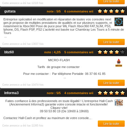
Lire la suite
Cette annonce a été lue 12116 fois
guttata
note : 5/5
6 commentaires wii
Entreprise spécialisé en modification et réparation de toutes vos consoles next
gen.je propose de multiples prestations de qualités et sur plusieurs supports, et
notamment la Xbox360 Pose de puce pour Wii, Flash Xbox360 FAT,SLIM, PS3,
Iphone, DS, Flash PSP, PS2 L'activité est basée sur Chambray Les Tours a 5 minute de
Tours
...
Lire la suite
Cette annonce a été lue 13837 fois
bbz60
note : 4,2/5
5 commentaires wii
MICRO-FLASH
Tarifs de groupe me contacter
Pour me contacter : Par téléphone Portable 06 37 66 41 85
...
Lire la suite
Cette annonce a été lue 10474 fois
Informa3
note : 5/5
4 commentaires wii
Faites confiance à des professionnels en toute légalité ! L'entreprise Hall-Cash
(Anciennement Informa3) garantie votre console intacte et fonctionnelle!
Cliquez-vite!
09 50 53 80 19 (De 10h00 à 19h00)
Contactez Hall-Cash et profitez au maximum de votre console...
Lire la suite
Cette annonce a été lue 11395 fois