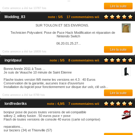
...
Lire la suite
Cette annonce a été lue 13787 fois
Modding_83
note : 5/5
17 commentaires wii
SUR TOULON ET SES ENVIRONS.
Technicien Polyvalent: Pose de Puce Hack Modification et réparation de
Nintendo Switch
06.20.01.25.27...
Lire la suite
Cette annonce a été lue 16809 fois
ingridpaul
note : 5/5
8 commentaires wii
Bonne Année 2011 à Tous ...
Je suis de Veauche 10 minute de Saint Etienne
Flashe toutes version WII meme les versions en 4.3 : 40 Euros
Conservation de la garantie, aucunes trace d'ouverture
Installation du logiciel pour fonctionnement sur disque dur usb, clé usb...
Lire la suite
Cette annonce a été lue 8799 fois
lordfrederiks
note : 4,9/5
7 commentaires wii
bonjour pose de puces toutes versions de wii compatible
wiikey 2, wiikey fusion . 50 euros puce + pose
Flash de toutes versions de console 40 euros (carte sd comprise)
reparations...
sur beziers (34) et Thionville (57)