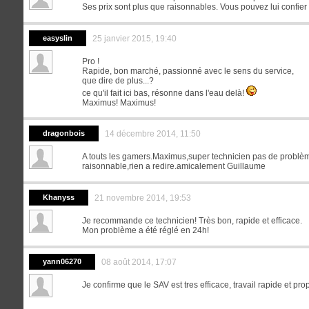
Ses prix sont plus que raisonnables. Vous pouvez lui confier 
easyslin
25 janvier 2015, 19:40
Pro !
Rapide, bon marché, passionné avec le sens du service,
que dire de plus...?
ce qu'il fait ici bas, résonne dans l'eau delà!
Maximus! Maximus!
dragonbois
14 décembre 2014, 11:50
A touts les gamers.Maximus,super technicien pas de problèm
raisonnable,rien a redire.amicalement Guillaume
Khanyss
21 novembre 2014, 19:53
Je recommande ce technicien! Très bon, rapide et efficace.
Mon problème a été réglé en 24h!
yann06270
08 août 2014, 17:07
Je confirme que le SAV est tres efficace, travail rapide et pro