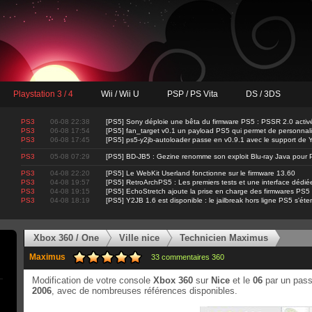
Playstation 3 / 4
Wii / Wii U
PSP / PS Vita
DS / 3DS
PS3
06-08 22:38
[PS5] Sony déploie une bêta du firmware PS5 : PSSR 2.0 activ
PS3
06-08 17:54
[PS5] fan_target v0.1 un payload PS5 qui permet de personnalis
PS3
06-08 17:45
[PS5] ps5-y2jb-autoloader passe en v0.9.1 avec le support d
PS3
05-08 07:29
[PS5] BD-JB5 : Gezine renomme son exploit Blu-ray Java pour 
PS3
04-08 22:20
[PS5] Le WebKit Userland fonctionne sur le firmware 13.60
PS3
04-08 19:57
[PS5] RetroArchPS5 : Les premiers tests et une interface dédié
PS3
04-08 19:15
[PS5] EchoStretch ajoute la prise en charge des firmwares PS5
PS3
04-08 18:19
[PS5] Y2JB 1.6 est disponible : le jailbreak hors ligne PS5 s'ét
Xbox 360 / One
Ville nice
Technicien Maximus
Maximus
33 commentaires 360
Modification de votre console
Xbox 360
sur
Nice
et le
06
par un pass
2006
, avec de nombreuses références disponibles.