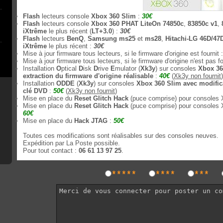
Flash
lecteurs console
Xbox 360 Slim
:
30€
Flash
lecteurs console
Xbox 360 PHAT LiteOn 74850c
,
83850c v1
,
iXtrême
le plus récent (
LT+3.0
) :
30€
Flash
lecteurs
BenQ
,
Samsung ms25
et
ms28
,
Hitachi-LG 46D/47
iXtrême
le plus récent :
30€
Mise à jour firmware tous lecteurs, si le firmware d'origine est fournit 
Mise à jour firmware tous lecteurs, si le firmware d'origine n'est pas fo
Installation
O
ptical
D
isk
D
rive
E
mulator (
Xk3y
) sur consoles
Xbox 36
extraction du firmware d'origine réalisable
:
40€
(
Xk3y non fournit
)
Installation
ODDE
(
Xk3y
) sur consoles
Xbox 360 Slim avec modific
clé DVD
:
50€
(
Xk3y non fournit
)
Mise en place du
Reset Glitch Hack
(puce comprise) pour consoles 
Mise en place du
Reset Glitch Hack
(puce comprise) pour consoles 
60€
Mise en place du
Hack JTAG
:
50€
Toutes ces modifications sont réalisables sur des consoles neuves.
Expédition par La Poste possible.
Pour tout contact :
06 61 13 97 25
.
*****
****
***