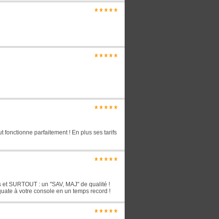
*****
*****
*****
t fonctionne parfaitement ! En plus ses tarifs
*****
es et SURTOUT : un "SAV, MAJ" de qualité !
équate à votre console en un temps record !
*****