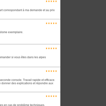
*****
l'art correspondant à ma demande et au prix
*****
alisme exemplaire.
*****
mmander si vous êtes dans les alpes
*****
seconde console. Travail rapide et efficace.
e donner des explications et répondre aux
*****
aces en cas de problème techniques.