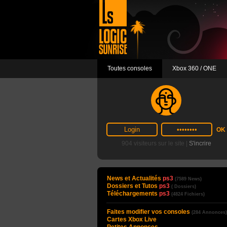
Toutes consoles
Xbox 360 / ONE
904 visiteurs sur le site |
S'incrire
News et Actualités
ps3
(7589 News)
Dossiers et Tutos
ps3
( Dossiers)
Téléchargements
ps3
(4824 Fichiers)
Faites modifier vos consoles
(284 Annonces)
Cartes Xbox Live