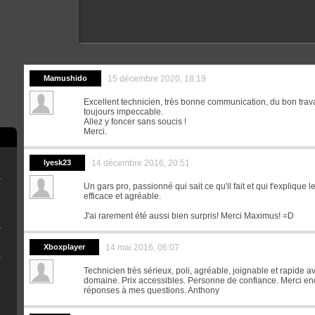
Mamushido
15 décembre 2020, 18:19
Excellent technicien, très bonne communication, du bon travail
toujours impeccable.
Allez y foncer sans soucis !
Merci.
lyesk23
14 décembre 2016, 20:51
rry Pi
ne clé USB
Un gars pro, passionné qui sait ce qu'il fait et qui t'explique
efficace et agréable.
J'ai rarement été aussi bien surpris! Merci Maximus! =D
r OFW 4.8x
Xboxplayer
14 mai 2016, 06:07
eemsync 4.1
Technicien très sérieux, poli, agréable, joignable et rapide
domaine. Prix accessibles. Personne de confiance. Merci enc
réponses à mes questions. Anthony