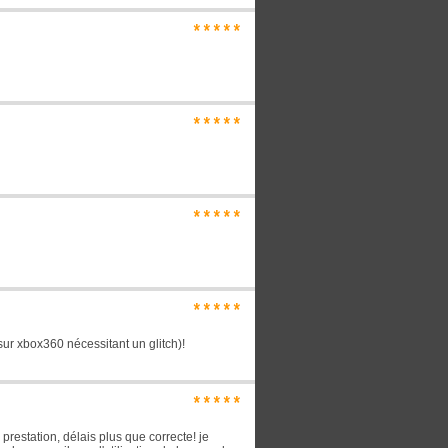
*****
*****
*****
*****
 sur xbox360 nécessitant un glitch)!
*****
prestation, délais plus que correcte! je