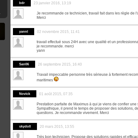
bdr
23 janvier 2016, 13:19
mware 4.XX
Je recommande ce technicien, travail fait dans les règle de 
Merci
yannl
02 novembre 2015, 11:41
travail effectué sous 24H avec une qualité et un professionn
je recommande. merci
yann
San06
26 septembre 2015, 16:40
Travail impeccable personne très sérieuse à fortement reco
maritimes
Novick
01 août 2015, 07:35
Prestation parfaite de Maximus à qui je viens de confier une 
Sympathique, il prend le temps de proposer des solutions, d
questions. Je recommande vivement. Merci
skydoll
20 mars 2015, 13:55
Très bon technicien. Propose des solutions rapides et effic