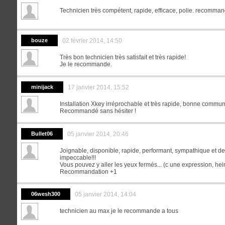
Technicien très compétent, rapide, efficace, polie. recomma
bouze
02 février 2014, 14:50
Très bon technicien très satisfait et très rapide!
Je le recommande.
minijack
17 janvier 2014, 15:52
Installation Xkey irréprochable et très rapide, bonne communi
Recommandé sans hésiter !
Bullet06
05 janvier 2014, 20:46
Joignable, disponible, rapide, performant, sympathique et de b
impeccable!!!
Vous pouvez y aller les yeux fermés... (c une expression, hein
Recommandation +1
06wesh300
05 janvier 2014, 14:04
technicien au max je le recommande a tous