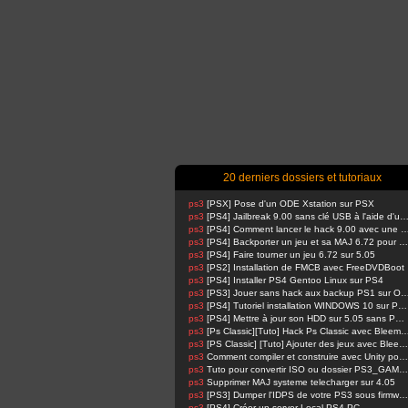
20 derniers dossiers et tutoriaux
ps3
[PSX] Pose d'un ODE Xstation sur PSX
ps3
[PS4] Jailbreak 9.00 sans clé USB à l'aide d'un Raspbe
ps3
[PS4] Comment lancer le hack 9.00 avec u
ps3
[PS4] Backporter un jeu et sa MAJ 6.72 pour 5.05
ps3
[PS4] Faire tourner un jeu 6.72 sur 5.05
ps3
[PS2] Installation de FMCB avec FreeDVDBoot
ps3
[PS4] Installer PS4 Gentoo Linux sur PS4
ps3
[PS3] Jouer sans hack aux backup PS1 su
ps3
[PS4] Tutoriel installation WINDOWS 10 sur PS4 !
ps3
[PS4] Mettre à jour son HDD sur 5.05 sans PSN activé
ps3
[Ps Classic][Tuto] Hack Ps Classic avec Bl
ps3
[PS Classic] [Tuto] Ajouter des jeux avec BleemSync
ps3
Comment compiler et construire avec Unity pour PS4 FPKG par RetroGamer74
ps3
Tuto pour convertir ISO ou dossier PS3_GAME en pkg en 1 Click compatible HAN
ps3
Supprimer MAJ systeme telecharger sur 4.05
ps3
[PS3] Dumper l'IDPS de votre PS3 sous firmware 4.81 ou 4.82
ps3
[PS4] Créer un server Local PS4-PC