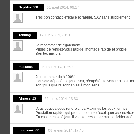
Nephline006
01 août 2014, 09:17
Très bon contact, efficace et rapide. SAV sans supplément!
Takumy
17 juin 2014, 20:11
Je recommande également.
Prises de rendez-vous rapide, montage rapide et propre.
Bon technicien.
meeko06
19 mai 2014, 10:50
Je recommande à 100% !
Console déposée le jeudi soir, récupérée le vendredi soir, tou
sont plus que raisonnables à mon sens =)
Airness_23
25 mars 2014, 13:33
Vous pouvez vous rendre chez Maximus les yeux fermés !
Prestation rapide, qui prend le temps d'expliquer aux novic
En cas de mise à jour, il vous adresse par mail le fichier ad
dragonnier06
08 février 2014, 17:45