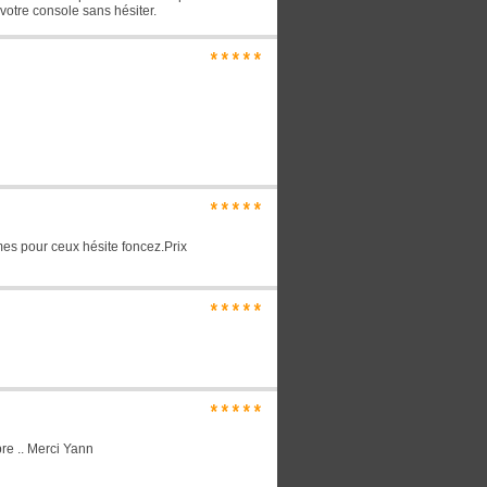
votre console sans hésiter.
*****
*****
es pour ceux hésite foncez.Prix
*****
*****
pre .. Merci Yann