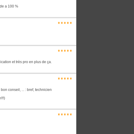
nde a 100 %
*****
*****
cation et très pro en plus de ça.
*****
on conseil, ... : bref, technicien
!!!)
*****