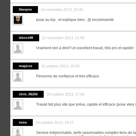
lilwayne
24 novembre 2013, 15:45
pose au top , et explique bien , @ recommandé
leboss98
22 novembre 2013, 21:50
Vraiment rien à dire!! Un excellent travail, très pro et rapide!
magicoz
31 octobre 2013, 10:39
Personne de confiance et très efficace.
chris_06250
29 octobre 2013, 17:02
Travail fait plus vite que prévu, rapide et efficace (pose xkey
neira
16 octobre 2013, 19:27
Service irréprochable, tarifs raisonnables comptes tenu de la 