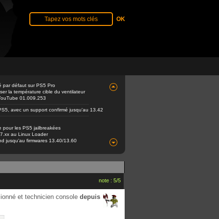
é par défaut sur PS5 Pro
er la température cible du ventilateur
e YouTube 01.009.253
PS5, avec un support confirmé jusqu'au 13.42
e pour les PS5 jailbreakées
 7.xx au Linux Loader
end jusqu'au firmwares 13.40/13.60
note : 5/5
ionné et technicien console
depuis