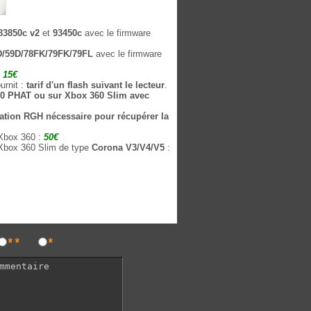
83850c v2
et
93450c
avec le firmware
D/59D/78FK/79FK/79FL
avec le firmware
:
15€
urnit :
tarif d'un flash suivant le lecteur
.
0 PHAT ou sur Xbox 360 Slim avec
ation RGH nécessaire pour récupérer la
Xbox 360 :
50€
Xbox 360 Slim de type
Corona V3/V4/V5
:
**
*