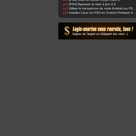
ps3
[PS4] Bypasser la mise à jour 4.0
ps3
Utiliser le microphone de votre Android sur PS4 et changer sa voix facilement !
ps3
Installer Linux sur PS3 en Custom Fir