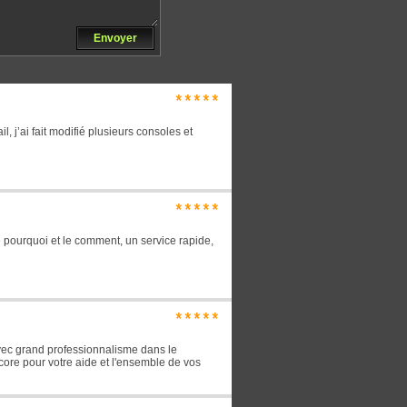
Envoyer
*****
, j’ai fait modifié plusieurs consoles et
*****
 le pourquoi et le comment, un service rapide,
*****
 avec grand professionnalisme dans le
ore pour votre aide et l'ensemble de vos