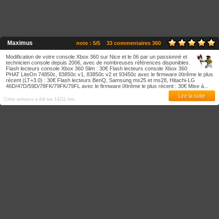
Maximus
note : 5/5
33 commentaires 360
Modification de votre console Xbox 360 sur Nice et le 06 par un passionné et
technicien console depuis 2006, avec de nombreuses références disponibles.
Flash lecteurs console Xbox 360 Slim : 30€ Flash lecteurs console Xbox 360
PHAT LiteOn 74850c, 83850c v1, 83850c v2 et 93450c avec le firmware iXtrême le plus
récent (LT+3.0) : 30€ Flash lecteurs BenQ, Samsung ms25 et ms28, Hitachi-LG
46D/47D/59D/78FK/79FK/79FL avec le firmware iXtrême le plus récent : 30€ Mise à...
Lire la suite
Cette annonce a été lue 14211 fois