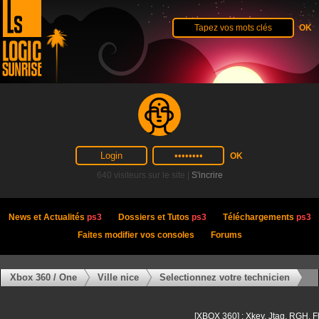
640 visiteurs sur le site |
S'incrire
News et Actualités
ps3
Dossiers et Tutos
ps3
Téléchargements
ps3
Faites modifier vos consoles
Forums
Xbox 360 / One
Ville nice
Selectionnez votre technicien
[XBOX 360] : Xkey, Jtag, RGH, F