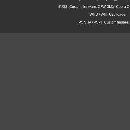
[PS3] : Custom firmware, CFW, 3k3y, Cobra
[WII U / WII] : Usb loader
[PS VITA / PSP] : Custom firmare