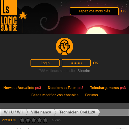
788 visiteurs sur le site |
S'incrire
News et Actualités
ps3
Dossiers et Tutos
ps3
Téléchargements
ps3
Faites modifier vos consoles
Forums
Wii U / Wii
Ville nancy
Technicien Orel1120
orel1120
aucun