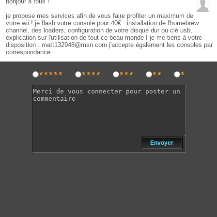
bonjour à tous !
je propose mes services afin de vous faire profiter un maximum de
votre wii ! je flash votre console pour 40€ : installation de l'homebrew
channel, des loaders, configuration de votre disque dur ou clé usb,
explication sur l'utilisation de tout ce beau monde ! je me tiens à votre
disposition : matt132948@msn.com j'accepte également les consoles par
correspondance.
*****
****
***
**
*
Envoyer