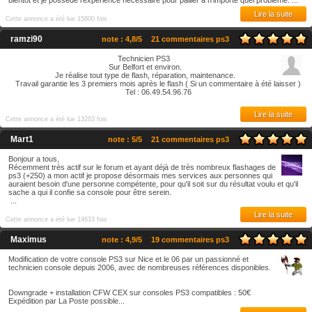
bientôt et je possède l'expérience nécessaire pour pallier à n'importe quel problème. ...
Lire la suite
Cette annonce a été lue 15800 fois
ramzi90
note : 4,8/5
21 commentaires ps3
Technicien PS3
Sur Belfort et environ.
Je réalise tout type de flash, réparation, maintenance.
Travail garantie les 3 premiers mois après le flash ( Si un commentaire à été laisser )
Tel : 06.49.54.96.76
Lire la suite
Cette annonce a été lue 13203 fois
Mart1
note : 5/5
21 commentaires ps3
Bonjour a tous,
Récemment très actif sur le forum et ayant déjà de très nombreux flashages de
ps3 (+250) a mon actif je propose désormais mes services aux personnes qui
auraient besoin d'une personne compétente, pour qu'il soit sur du résultat voulu et qu'il
sache a qui il confie sa console pour être serein.
...
Lire la suite
Cette annonce a été lue 14633 fois
Maximus
note : 4,9/5
19 commentaires ps3
Modification de votre console PS3 sur Nice et le 06 par un passionné et
technicien console depuis 2006, avec de nombreuses références disponibles.
Downgrade + installation CFW CEX sur consoles PS3 compatibles : 50€
Expédition par La Poste possible...