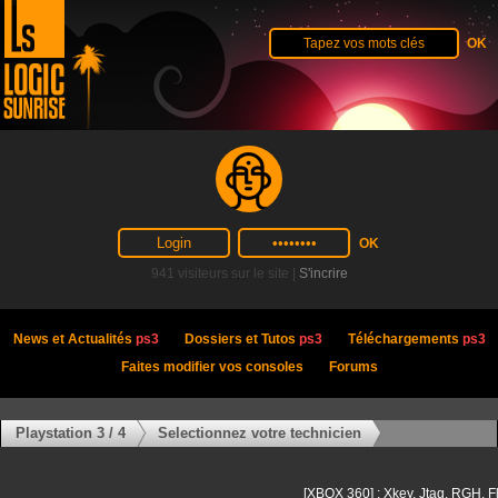
941 visiteurs sur le site |
S'incrire
News et Actualités
ps3
Dossiers et Tutos
ps3
Téléchargements
ps3
Faites modifier vos consoles
Forums
Playstation 3 / 4
Selectionnez votre technicien
[XBOX 360] : Xkey, Jtag, RGH, F