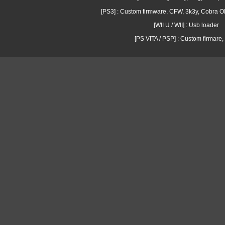
[PS3] : Custom firmware, CFW, 3k3y, Cobra
[WII U / WII] : Usb loader
[PS VITA / PSP] : Custom firmare