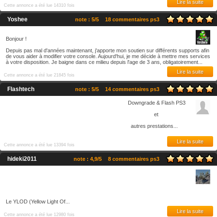
Lire la suite
Cette annonce a été lue 14310 fois
Yoshee
note : 5/5
18 commentaires ps3
Bonjour !
Depuis pas mal d'années maintenant, j'apporte mon soutien sur différents supports afin
de vous aider à modifier votre console. Aujourd'hui, je me décide à mettre mes services
à votre disposition. Je baigne dans ce milieu depuis l'age de 3 ans, obligatoirement...
Lire la suite
Cette annonce a été lue 21845 fois
Flashtech
note : 5/5
14 commentaires ps3
Downgrade & Flash PS3
et
autres prestations...
Lire la suite
Cette annonce a été lue 13394 fois
hideki2011
note : 4,9/5
8 commentaires ps3
Le YLOD (Yellow Light Of...
Lire la suite
Cette annonce a été lue 12980 fois