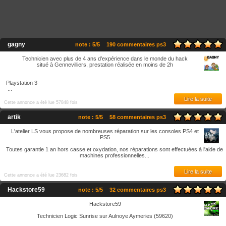
gagny
note : 5/5
190 commentaires ps3
Technicien avec plus de 4 ans d’expérience dans le monde du hack
situé à Gennevilliers, prestation réalisée en moins de 2h
Playstation 3
...
Lire la suite
Cette annonce a été lue 57848 fois
artik
note : 5/5
58 commentaires ps3
L'atelier LS vous propose de nombreuses réparation sur les consoles PS4 et
PS5
Toutes garantie 1 an hors casse et oxydation, nos réparations sont effectuées à l'aide de
machines professionnelles...
Lire la suite
Cette annonce a été lue 23682 fois
Hackstore59
note : 5/5
32 commentaires ps3
Hackstore59
Technicien Logic Sunrise sur Aulnoye Aymeries (59620)