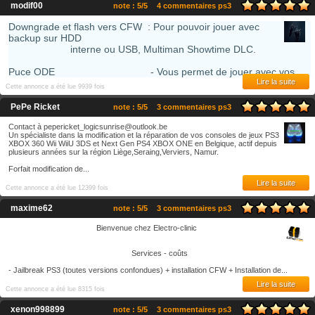
modif00
note : 5/5
4 commentaires ps3
Downgrade et flash vers CFW : Pour pouvoir jouer avec
backup sur HDD
interne ou USB, Multiman Showtime DLC.
Puce ODE - Vous permet de jouer avec vos...
Lire la suite
Cette annonce a été lue 9939 fois
PePe Ricket
note : 5/5
3 commentaires ps3
Contact à pepericket_logicsunrise@outlook.be
Un spécialiste dans la modification et la réparation de vos consoles de jeux PS3
XBOX 360 Wii WiiU 3DS et Next Gen PS4 XBOX ONE en Belgique, actif depuis
plusieurs années sur la région Liège,Seraing,Verviers, Namur.
Forfait modification de...
Lire la suite
Cette annonce a été lue 12399 fois
maxime62
note : 5/5
3 commentaires ps3
Bienvenue chez Electro-clinic
Services - coûts
- Jailbreak PS3 (toutes versions confondues) + installation CFW + Installation de...
Lire la suite
Cette annonce a été lue 8315 fois
xenon998899
note : 5/5
3 commentaires ps3