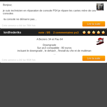
Bonjour,
je suis technicien en réparation de console PS4 je répare les cartes mère de ces
consoles
-la console ne démarre pas...
Lire la suite
Cette annonce a été lue 7964 fois
lordfrederiks
note : 5/5
2 commentaires ps3
A Beziers 34 et Pau 64
Downgrade
Sur ps3 compatible : 80 euros
incluant le downgrade , le dehash , l'install du cfw et de multiman
...
Lire la suite
Cette annonce a été lue 9028 fois