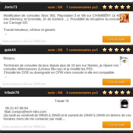
Joris73
note : 5/5
7 commentaires ps3
Modification de consoles Xbox 360, Playstation 3 et Wii sur CHAMBÉRY (à 40
min d'Annecy et Grenoble, 1h de Genève ...). Possibilité de récupérer la console
sur Carouge GE.
Travail minutieux, sérieux et garanti.
...
Lire la suite
Cette annonce a été lue 12393 fois
guix44
note : 5/5
7 commentaires ps3
Bonjour,
Technicien de consoles de jeux depuis plus de 10 ans sur Nantes, je répare vos
consoles défectueuses (Lecteur Blu-ray) et je modifie les PS3 .
J'installe les ODE ou downgrade en CFW votre console si elle est compatible.
...
Lire la suite
Cette annonce a été lue 12305 fois
tribale76
note : 5/5
4 commentaires ps3
Tribale 76
06-21-67-98-64
Mail: contact@tech-niko.com
(du lundi au vendredi de 09h00 à 19h00 et le samedi de 10h00 à 16h00 en dehors de ces
horaires merci de me contacter par mail)...
Lire la suite
Cette annonce a été lue 10854 fois