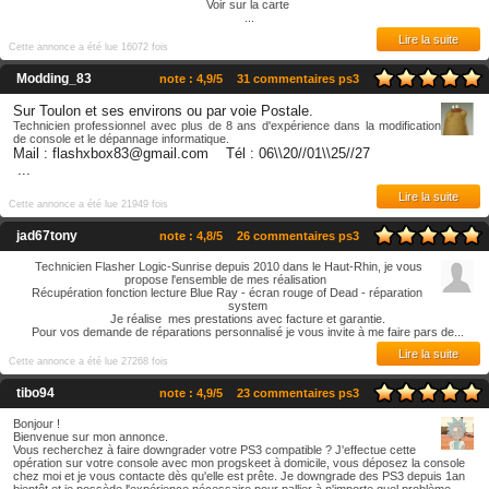
Voir sur la carte
...
Lire la suite
Cette annonce a été lue 16072 fois
Modding_83
note : 4,9/5
31 commentaires ps3
Sur Toulon et ses environs ou par voie Postale.
Technicien professionnel avec plus de 8 ans d'expérience dans la modification
de console et le dépannage informatique.
Mail : flashxbox83@gmail.com Tél : 06\\20//01\\25//27
...
Lire la suite
Cette annonce a été lue 21949 fois
jad67tony
note : 4,8/5
26 commentaires ps3
Technicien Flasher Logic-Sunrise depuis 2010 dans le Haut-Rhin, je vous
propose l'ensemble de mes réalisation
Récupération fonction lecture Blue Ray - écran rouge of Dead - réparation
system
Je réalise mes prestations avec facture et garantie.
Pour vos demande de réparations personnalisé je vous invite à me faire pars de...
Lire la suite
Cette annonce a été lue 27268 fois
tibo94
note : 4,9/5
23 commentaires ps3
Bonjour !
Bienvenue sur mon annonce.
Vous recherchez à faire downgrader votre PS3 compatible ? J'effectue cette
opération sur votre console avec mon progskeet à domicile, vous déposez la console
chez moi et je vous contacte dès qu'elle est prête. Je downgrade des PS3 depuis 1an