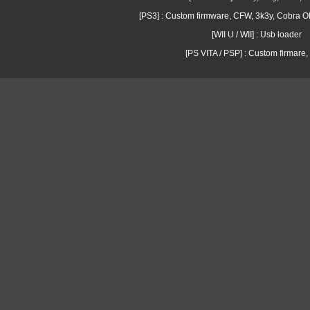
[PS3] : Custom firmware, CFW, 3k3y, Cobra
[WII U / WII] : Usb loader
[PS VITA / PSP] : Custom firmare