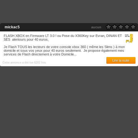
mickac5
aucun
FLASH XBOX en Firmware LT 3.0 ! ou Pose du X360Key sur Evran, DINAN ET
SES alentours pour 40 euros.
Je Flash TOUS les lecteurs de votre console xbox 360 ( même les Slims ) à mon
domicile et sous vos yeux pour 40 euros seulement. Je propose également mes
services de Flash directement à votre Domicile...
Lire la suite
Cette annonce a été lue 6202 fois