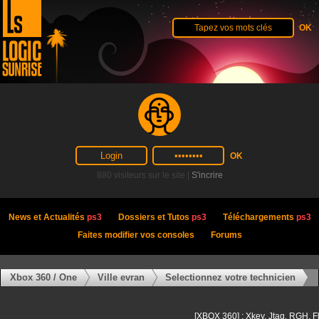
880 visiteurs sur le site |
S'incrire
News et Actualités
ps3
Dossiers et Tutos
ps3
Téléchargements
ps3
Faites modifier vos consoles
Forums
Xbox 360 / One
Ville evran
Selectionnez votre technicien
[XBOX 360] : Xkey, Jtag, RGH, F