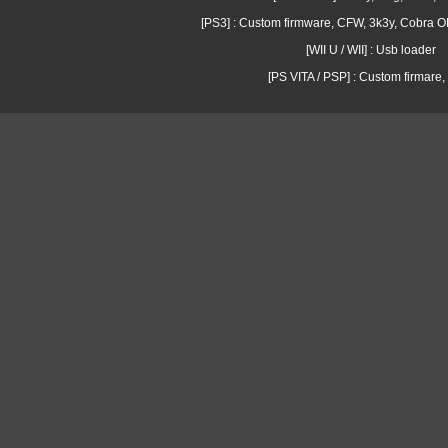
[PS3] : Custom firmware, CFW, 3k3y, Cobra
[WII U / WII] : Usb loader
[PS VITA / PSP] : Custom firmare