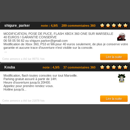
shigure_parker
note : 4,9/5
289 commentaires 360
MODIFICATION, POSE DE PUCE, FLASH XBOX 360 ONE SUR MARSEILLE
40 EUROS ! GARANTIE CONSERVE
06 58 05 56 82 ou shigure.parker@gmail.com
Modification de Xbox 360, PS3 et Wii pour 40 euros seulement, de plus je conserve votre
garantie et aucune trace d'ouverture n'est visible sur la console.
...
Lire la suite
Cette annonce a été lue 89751 fois
Kouba
note : 4,9/5
37 commentaires 360
Modification, flash toutes consoles sur tout Marseille.
Parking gratuit assuré à partir de 14H.
Heure d'ouverture jusqu'à 20H00.
Appelez pour prendre rendez-vous.
Hotline jusqu'à...
Lire la suite
Cette annonce a été lue 21878 fois