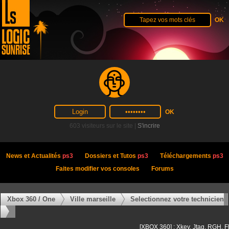
603 visiteurs sur le site |
S'incrire
News et Actualités
ps3
Dossiers et Tutos
ps3
Téléchargements
ps3
Faites modifier vos consoles
Forums
Xbox 360 / One
Ville marseille
Selectionnez votre technicien
[XBOX 360] : Xkey, Jtag, RGH, F