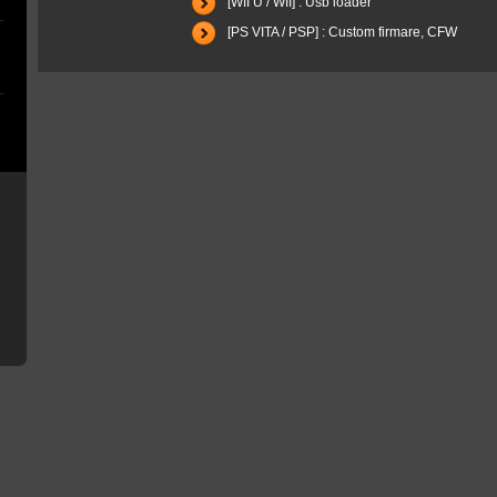
[WII U / WII] : Usb loader
[PS VITA / PSP] : Custom firmare, CFW