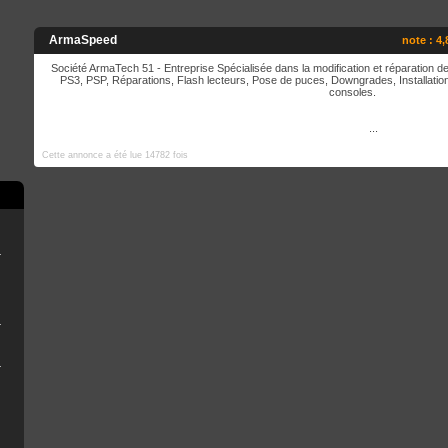
ArmaSpeed
note : 4,
Société ArmaTech 51 - Entreprise Spécialisée dans la modification et réparation 
PS3, PSP, Réparations, Flash lecteurs, Pose de puces, Downgrades, Installatio
consoles.
...
Cette annonce a été lue 14782 fois
rry Pi
ne clé USB
r OFW 4.8x
eemsync 4.1