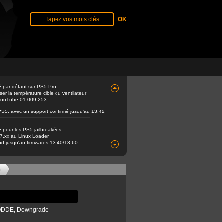
é par défaut sur PS5 Pro
er la température cible du ventilateur
e YouTube 01.009.253
PS5, avec un support confirmé jusqu'au 13.42
e pour les PS5 jailbreakées
 7.xx au Linux Loader
end jusqu'au firmwares 13.40/13.60
n
a ODDE, Downgrade