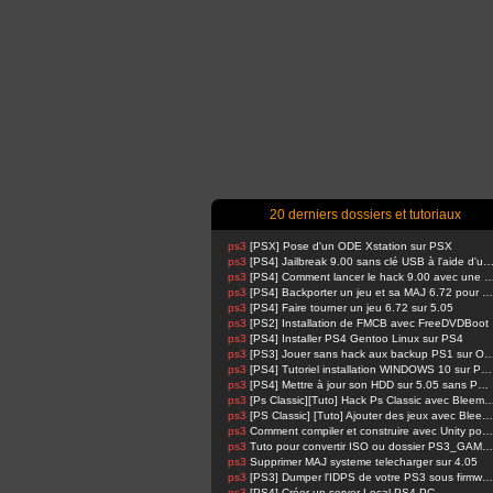
20 derniers dossiers et tutoriaux
ps3
[PSX] Pose d'un ODE Xstation sur PSX
ps3
[PS4] Jailbreak 9.00 sans clé USB à l'aide d'un Raspbe
ps3
[PS4] Comment lancer le hack 9.00 avec u
ps3
[PS4] Backporter un jeu et sa MAJ 6.72 pour 5.05
ps3
[PS4] Faire tourner un jeu 6.72 sur 5.05
ps3
[PS2] Installation de FMCB avec FreeDVDBoot
ps3
[PS4] Installer PS4 Gentoo Linux sur PS4
ps3
[PS3] Jouer sans hack aux backup PS1 su
ps3
[PS4] Tutoriel installation WINDOWS 10 sur PS4 !
ps3
[PS4] Mettre à jour son HDD sur 5.05 sans PSN activé
ps3
[Ps Classic][Tuto] Hack Ps Classic avec Bl
ps3
[PS Classic] [Tuto] Ajouter des jeux avec BleemSync
ps3
Comment compiler et construire avec Unity pour PS4 FPKG par RetroGamer74
ps3
Tuto pour convertir ISO ou dossier PS3_GAME en pkg en 1 Click compatible HAN
ps3
Supprimer MAJ systeme telecharger sur 4.05
ps3
[PS3] Dumper l'IDPS de votre PS3 sous firmware 4.81 ou 4.82
ps3
[PS4] Créer un server Local PS4-PC