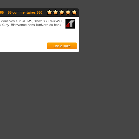
8/5
55 commentaires 360
de consoles sur REIMS, Xbox 360, Wii,Wii U,
n Xkey. Bienvenue dans l'univers du hack
Lire la suite