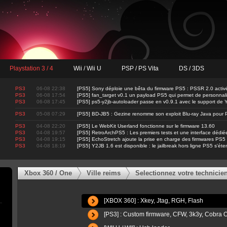
Playstation 3 / 4
Wii / Wii U
PSP / PS Vita
DS / 3DS
PS3
06-08 22:38
[PS5] Sony déploie une bêta du firmware PS5 : PSSR 2.0 activ
PS3
06-08 17:54
[PS5] fan_target v0.1 un payload PS5 qui permet de personnalis
PS3
06-08 17:45
[PS5] ps5-y2jb-autoloader passe en v0.9.1 avec le support d
PS3
05-08 07:29
[PS5] BD-JB5 : Gezine renomme son exploit Blu-ray Java pour 
PS3
04-08 22:20
[PS5] Le WebKit Userland fonctionne sur le firmware 13.60
PS3
04-08 19:57
[PS5] RetroArchPS5 : Les premiers tests et une interface dédié
PS3
04-08 19:15
[PS5] EchoStretch ajoute la prise en charge des firmwares PS5
PS3
04-08 18:19
[PS5] Y2JB 1.6 est disponible : le jailbreak hors ligne PS5 s'ét
Xbox 360 / One
Ville reims
Selectionnez votre technicie
[XBOX 360] : Xkey, Jtag, RGH, Flash
[PS3] : Custom firmware, CFW, 3k3y, Cobr