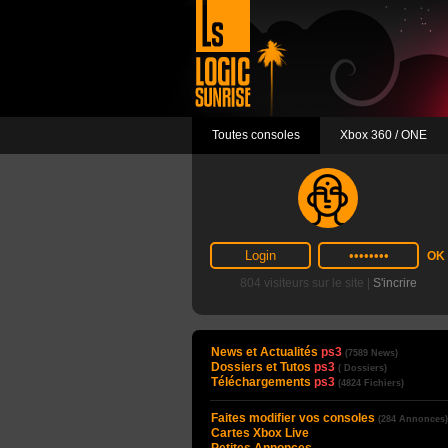
Toutes consoles
Xbox 360 / ONE
804 visiteurs sur le site |
S'incrire
News et Actualités
ps3
(7589 News)
Dossiers et Tutos
ps3
( Dossiers)
Téléchargements
ps3
(4824 Fichiers)
Faites modifier vos consoles
(284 Annonces)
Cartes Xbox Live