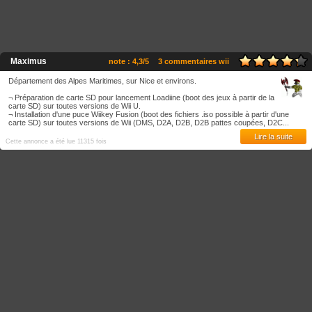
Maximus
note : 4,3/5
3 commentaires wii
Département des Alpes Maritimes, sur Nice et environs.
¬ Préparation de carte SD pour lancement Loadiine (boot des jeux à partir de la
carte SD) sur toutes versions de Wii U.
¬ Installation d'une puce Wiikey Fusion (boot des fichiers .iso possible à partir d'une
carte SD) sur toutes versions de Wii (DMS, D2A, D2B, D2B pattes coupées, D2C...
Lire la suite
Cette annonce a été lue 11315 fois