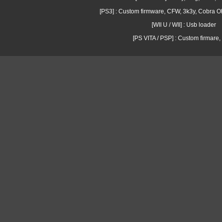
[PS3] : Custom firmware, CFW, 3k3y, Cobra
[WII U / WII] : Usb loader
[PS VITA / PSP] : Custom firmare