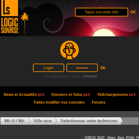
874 visiteurs sur le site |
S'incrire
News et Actualités
ps3
Dossiers et Tutos
ps3
Téléchargements
ps3
Faites modifier vos consoles
Forums
Wii U / Wii
Ville nice
Selectionnez votre technicien
[XBOX 360] : Xkey, Jtag, RGH, F